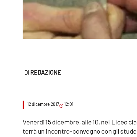
Politica
Sanità
Società
Sport
Rubriche
REDAZIONE
Good Morning Vietnam
Parchi Marini Calabria
Leggendo Alvaro insieme
12 dicembre 2017
12:01
Imprese Di Calabria
Venerdì 15 dicembre, alle 10, nel Liceo cl
terrà un incontro-convegno con gli student
Le perfidie di Antonella Grippo