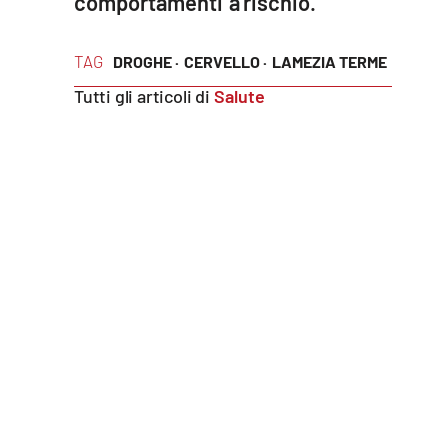
comportamenti a rischio.
Reggio Calabria
TAG
DROGHE ·
CERVELLO ·
LAMEZIA TERME
Cosenza
Tutti gli articoli di
Salute
Lamezia Terme
Progetti
speciali
Buona Sanità Calabria
La
Calabriavisione
Destinazioni
Eventi