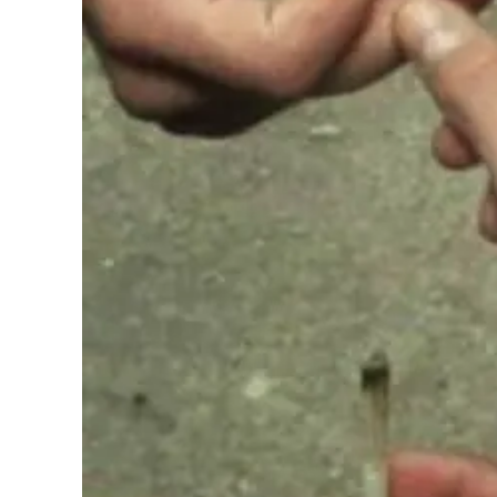
Cultura
Podcast
Meteo
Editoriali
Video
Ambiente
Cronaca
Cultura
Economia e Lavoro