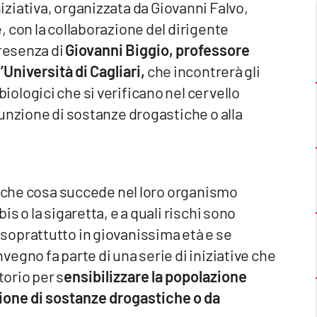
niziativa, organizzata da Giovanni Falvo,
 con la collaborazione del dirigente
presenza di
Giovanni Biggio, professore
niversità di Cagliari,
che incontrerà gli
ologici che si verificano nel cervello
unzione di sostanze drogastiche o alla
- che cosa succede nel loro organismo
s o la sigaretta, e a quali rischi sono
soprattutto in giovanissima età e se
egno fa parte di una serie di iniziative che
torio per s
ensibilizzare la popolazione
nzione di sostanze drogastiche o da