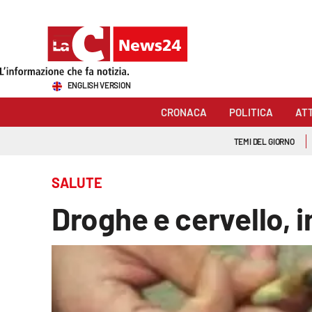
Sezioni
ENGLISH VERSION
Cronaca
CRONACA
POLITICA
AT
Politica
TEMI DEL GIORNO
Attualità
SALUTE
Economia e lavoro
Droghe e cervello, 
Italia Mondo
Sanità
Sport