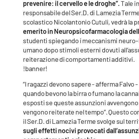
prevenire: il cervello e le droghe”.
Tale i
Venti di comunicazione
responsabile del Ser.D. di Lamezia Terme,
scolastico Nicolantonio Cutuli, vedrà la 
emerito in Neuropsicofarmacologia dell’U
Streaming
studenti spiegando i meccanismi neuro-bi
LaC TV
umano dopo stimoli esterni dovuti all’ass
LaC Network
reiterazione di comportamenti additivi.
!banner!
LaC OnAir
“I ragazzi devono sapere - afferma Falvo 
Edizioni
quando bevono la birra o fumano la cannabi
locali
esposti se queste assunzioni avvengono 
Catanzaro
vengono reiterate nel tempo”. Questo conv
il Ser.D. di Lamezia Terme svolge sul terri
Crotone
sugli effetti nocivi provocati dall’assu
Vibo Valentia