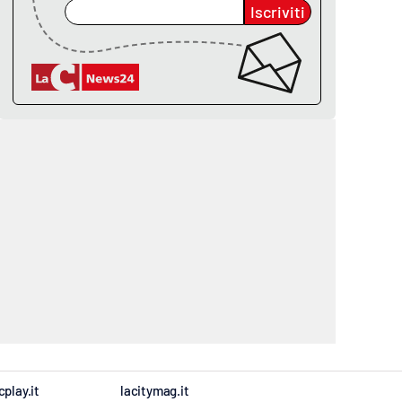
Iscriviti
cplay.it
lacitymag.it