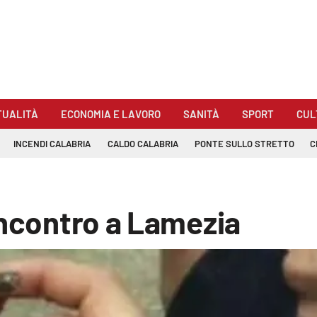
TUALITÀ
ECONOMIA E LAVORO
SANITÀ
SPORT
CUL
INCENDI CALABRIA
CALDO CALABRIA
PONTE SULLO STRETTO
C
incontro a Lamezia