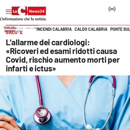
TEMI DEL
INCENDI CALABRIA
CALDO CALABRIA
PONTE SU
HOME PAGE
SALUTE
GIORNO
SALUTE
Vai
L’allarme dei cardiologi:
SEZIONI
«Ricoveri ed esami ridotti causa
Covid, rischio aumento morti per
Cronaca
infarti e ictus»
Politica
Attualità
Economia e lavoro
Italia Mondo