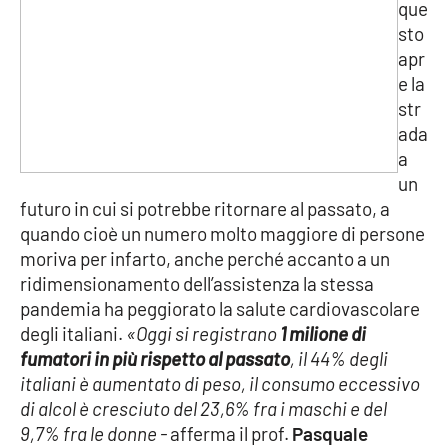
que
sto
APP
apr
e la
Android
str
ada
Apple
a
un
futuro in cui si potrebbe ritornare al passato, a
quando cioè un numero molto maggiore di persone
moriva per infarto, anche perché accanto a un
ridimensionamento dell’assistenza la stessa
pandemia ha peggiorato la salute cardiovascolare
degli italiani.
«Oggi si registrano
1 milione di
fumatori in più rispetto al passato
, il 44% degli
italiani è aumentato di peso, il consumo eccessivo
di alcol è cresciuto del 23,6% fra i maschi e del
9,7% fra le donne -
afferma il prof.
Pasquale