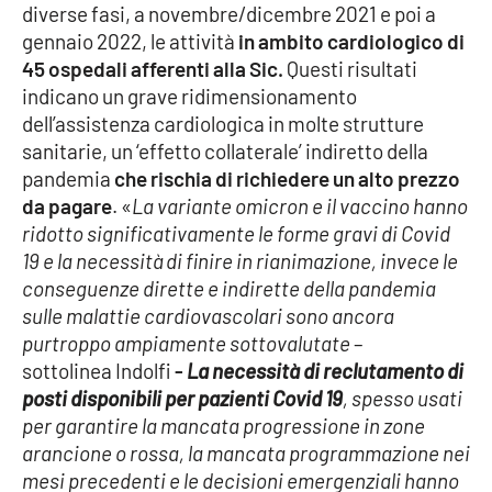
diverse fasi, a novembre/dicembre 2021 e poi a
gennaio 2022, le attività
in ambito cardiologico di
45 ospedali afferenti alla Sic.
Questi risultati
EDIZIONI
LOCALI
indicano un grave ridimensionamento
dell’assistenza cardiologica in molte strutture
Catanzaro
sanitarie, un ‘effetto collaterale’ indiretto della
pandemia
che rischia di richiedere un alto prezzo
Crotone
da pagare
. «
La variante omicron e il vaccino hanno
ridotto significativamente le forme gravi di Covid
Vibo Valentia
19 e la necessità di finire in rianimazione, invece le
conseguenze dirette e indirette della pandemia
Reggio Calabria
sulle malattie cardiovascolari sono ancora
purtroppo ampiamente sottovalutate
–
Cosenza
sottolinea Indolfi
-
La necessità di reclutamento di
posti disponibili per pazienti Covid 19
, spesso usati
Lamezia Terme
per garantire la mancata progressione in zone
arancione o rossa, la mancata programmazione nei
mesi precedenti e le decisioni emergenziali hanno