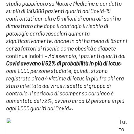
Lacplay.it
studio pubblicato su Nature Medicine e condotto
su più di 150.000 pazienti guariti dal Covid-19
Lactv.it
confrontati con oltre 5 milioni di controlli sani
ha
dimostrato che dopo il contagio il rischio di
Laconair.it
patologie cardiovascolari aumenta
significativamente, anche in chi ha meno di 65 anni
Lacitymag.it
senza fattori di rischio come obesità o diabete
–
continua Indolfi –
Ad esempio, i pazienti guariti dal
Lacapitalenews.it
Covid avevano il 52% di probabilità in più di ictus
:
ogni 1.000 persone studiate, quindi, si sono
Ilreggino.it
registrate circa 4 vittime di ictus in più fra chi era
stato infettato dal virus rispetto al gruppo di
controllo. Il pericolo di scompenso cardiaco è
Cosenzachannel.it
aumentato del 72%, ovvero circa 12 persone in più
ogni 1.000 guariti dal Covid».
Ilvibonese.it
Tut
Catanzarochannel.it
to