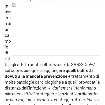
In
ass
enz
a di
un
ca
mb
io
di
rot
ta agli effetti acuti dell’infezione da SARS-CoV-2
sul cuore, bisognerà aggiungere
quelli indiretti
dovuti alla mancata prevenzione
e trattamento di
molte patologie cardiologiche e a quelli provocati a
distanza dall’infezione. «
I dati emersi richiamano
alla necessità di proteggere i pazienti cardiopatici,
se non vogliamo perdere il vantaggio straordinario