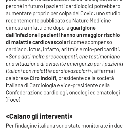
perché in futuro i pazienti cardiologici potrebbero
Parchi Marini Calabria
aumentare proprio per colpa del Covid: uno studio
recentemente pubblicato su Nature Medicine
Leggendo Alvaro insieme
dimostra infatti che dopo la
guarigione
dall’infezione i pazienti hanno un maggior rischio
Imprese Di Calabria
di malattie cardiovascolari
come scompenso
cardiaco, ictus, infarto, aritmie e mio-pericarditi.
Le perfidie di Antonella Grippo
«
Sono dati molto preoccupanti, che testimoniano
una situazione di evidente emergenza per i pazienti
Venti di comunicazione
italiani con malattie cardiovascolari
», afferma il
calabrese
Ciro Indolfi,
presidente della società
italiana di Cardiologia e vice-presidente della
STREAMING
Confederazione cardiologi, oncologi ed ematologi
LaC TV
(Foce).
LaC Network
«Calano gli interventi»
Per l’indagine italiana sono state monitorate in due
LaC OnAir