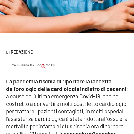
Sanità
Sport
Cultura
Podcast
REDAZIONE
Meteo
24 FEBBRAIO 2022
22:00
Editoriali
La pandemia rischia di riportare la lancetta
dell’orologio della cardiologia indietro di decenni
:
a causa dell’ultima emergenza Covid-19, che ha
costretto a convertire molti posti letto cardiologici
VIDEO
per trattare i pazienti contagiati, in molti ospedali
Ambiente
l’assistenza cardiologica è stata ridotta all’osso e la
mortalità per infarto e ictus rischia ora di tornare
Cronaca
ai livelli di 20 anni fa.
Lo denuncia un’indagine