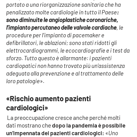
PROGETTI
SPECIALI
portato a una riorganizzazione sanitaria che ha
penalizzato molte cardiologie in tutto il Paese
:
Buona Sanità Calabria
sono diminuite le angioplastiche coronariche,
l’impianto percutaneo delle valvole cardiache
, le
procedure per l’impianto di pacemaker e
LA
CALABRIAVISIONE
defibrillatori, le ablazioni; sono stati ridotti gli
elettrocardiogrammi, le ecocardiografie e i test da
Destinazioni
sforzo. Tutto questo è allarmante: i pazienti
cardiopatici non hanno trovato più un’assistenza
Eventi
adeguata alla prevenzione e al trattamento delle
loro patologie
».
Food
«Rischio aumento pazienti
Storie
cardiologici»
La preoccupazione cresce anche perché molti
LAC
dati mostrano che
dopo la pandemia è possibile
NETWORK
un’impennata dei pazienti cardiologici:
«
Uno