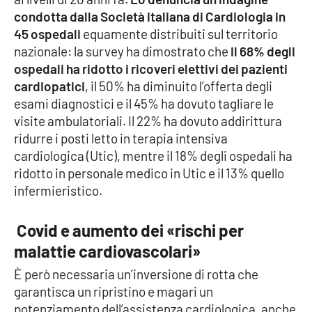
condotta dalla Società italiana di Cardiologia in
Cultura
45 ospedali
equamente distribuiti sul territorio
nazionale: la survey ha dimostrato che
il 68% degli
Economia e Lavoro
ospedali ha ridotto i ricoveri elettivi dei pazienti
cardiopatici
, il 50% ha diminuito l’offerta degli
Politica
esami diagnostici e il 45% ha dovuto tagliare le
visite ambulatoriali. Il 22% ha dovuto addirittura
Sanità
ridurre i posti letto in terapia intensiva
cardiologica (Utic), mentre il 18% degli ospedali ha
Società
ridotto in personale medico in Utic e il 13% quello
infermieristico.
Sport
Covid e aumento dei «rischi per
malattie cardiovascolari»
RUBRICHE
È però necessaria un’inversione di rotta che
Good Morning Vietnam
garantisca un ripristino e magari un
potenziamento dell’assistenza cardiologica, anche