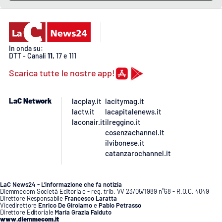
In onda su:
DTT - Canali
11
, 17 e 111
Scarica tutte le nostre app!
LaC Network
lacplay.it
lacitymag.it
lactv.it
lacapitalenews.it
laconair.it
ilreggino.it
cosenzachannel.it
ilvibonese.it
catanzarochannel.it
LaC News24 - L’informazione che fa notizia
Diemmecom Società Editoriale - reg. trib. VV 23/05/1989 n°68 - R.O.C. 4049
Direttore Responsabile
Francesco Laratta
Vicedirettore
Enrico De Girolamo
e
Pablo Petrasso
Direttore Editoriale
Maria Grazia Falduto
www.diemmecom.it