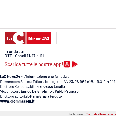
Cosenzachannel.it
Ilvibonese.it
Catanzarochannel.it
App
In onda su:
Android
DTT - Canali
11
, 17 e 111
Scarica tutte le nostre app!
Apple
LaC News24 - L’informazione che fa notizia
Diemmecom Società Editoriale - reg. trib. VV 23/05/1989 n°68 - R.O.C. 4049
Direttore Responsabile
Francesco Laratta
Vicedirettore
Enrico De Girolamo
e
Pablo Petrasso
Vai
Direttore Editoriale
Maria Grazia Falduto
www.diemmecom.it
Redazione
Segnala alla redazion