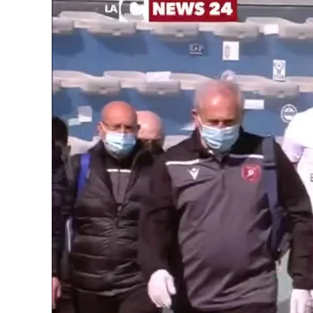
Cultura
Podcast
Meteo
Editoriali
Video
Ambiente
Cronaca
Cultura
Economia e Lavoro