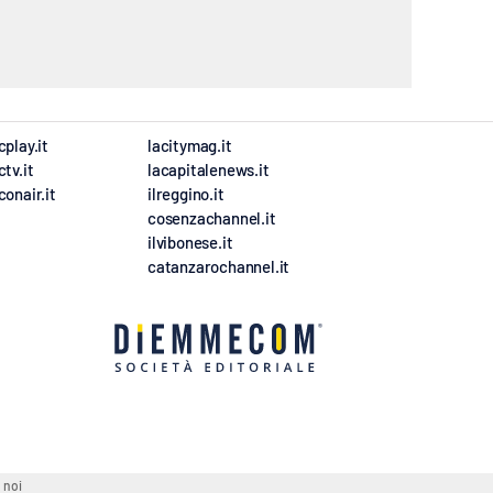
cplay.it
lacitymag.it
ctv.it
lacapitalenews.it
conair.it
ilreggino.it
cosenzachannel.it
ilvibonese.it
catanzarochannel.it
 noi