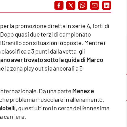
r la promozione diretta in serie A, forti di
. Dopo quasi due terzi di campionato
l Granillo con situazioni opposte. Mentre i
classifica a 3 punti dalla vetta, gli
no aver trovato sotto la guida di Marco
 la zona play out sia ancora lì a 5
internazionale. Da una parte
Menez e
alche problema muscolare in allenamento,
otelli
, quest’ultimo in cerca dell’ennesima
a carriera.