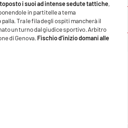
toposto i suoi ad intense sedute tattiche
,
ponendole in partitelle a tema
alla. Tra le fila degli ospiti mancherà il
ato un turno dal giudice sportivo. Arbitro
ione di Genova.
Fischio d’inizio domani alle