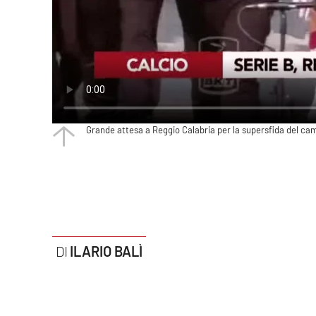
Politica
Sanità
Società
Sport
Grande attesa a Reggio Calabria per la supersfida del camp
Rubriche
Good Morning Vietnam
Parchi Marini Calabria
Leggendo Alvaro insieme
ILARIO BALÌ
Imprese Di Calabria
Le perfidie di Antonella Grippo