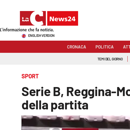
Sezioni
ENGLISH VERSION
Cronaca
CRONACA
POLITICA
AT
Politica
TEMI DEL GIORNO
Attualità
SPORT
Economia e lavoro
Serie B, Reggina-Mo
Italia Mondo
della partita
Sanità
Sport