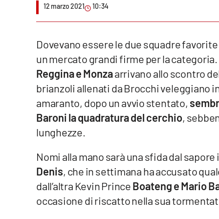
12 marzo 2021
10:34
Venti di comunicazione
Dovevano essere le due squadre favorite pe
Streaming
un mercato grandi firme per la categoria
LaC TV
Reggina e Monza
arrivano allo scontro de
brianzoli allenati da Brocchi veleggiano in 
LaC Network
amaranto, dopo un avvio stentato,
sembra
LaC OnAir
Baroni la quadratura del cerchio
, sebbene
lunghezze.
Edizioni
locali
Nomi alla mano sarà una sfida dal sapore 
Catanzaro
Denis
, che in settimana ha accusato qu
dall’altra Kevin Prince
Boateng e Mario Bal
Crotone
occasione di riscatto nella sua tormentat
Vibo Valentia