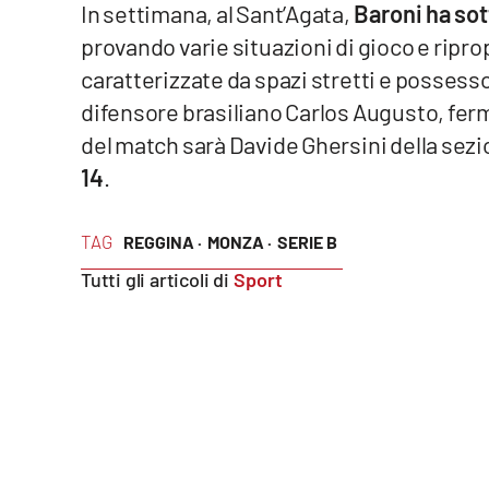
In settimana, al Sant’Agata,
Baroni ha sot
provando varie situazioni di gioco e ripro
Reggio Calabria
caratterizzate da spazi stretti e possesso p
Cosenza
difensore brasiliano Carlos Augusto, ferm
del match sarà Davide Ghersini della sez
Lamezia Terme
14
.
Progetti
speciali
TAG
REGGINA ·
MONZA ·
SERIE B
Buona Sanità Calabria
Tutti gli articoli di
Sport
La
Calabriavisione
Destinazioni
Eventi