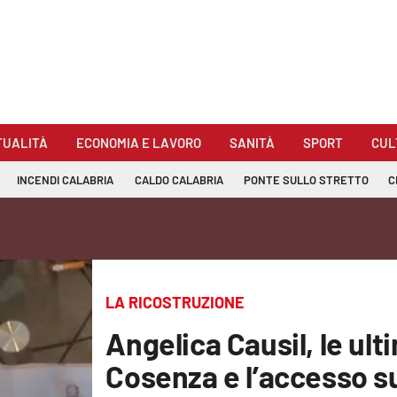
TUALITÀ
ECONOMIA E LAVORO
SANITÀ
SPORT
CUL
INCENDI CALABRIA
CALDO CALABRIA
PONTE SULLO STRETTO
C
LA RICOSTRUZIONE
Angelica Causil, le ult
Cosenza e l’accesso s