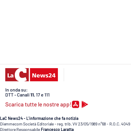
Food
Storie
LaC
Network
Lacplay.it
Lactv.it
Laconair.it
In onda su:
Lacitymag.it
DTT - Canali
11
, 17 e 111
Scarica tutte le nostre app!
Lacapitalenews.it
LaC News24 - L’informazione che fa notizia
Ilreggino.it
Diemmecom Società Editoriale - reg. trib. VV 23/05/1989 n°68 - R.O.C. 4049
Direttore Responsabile
Francesco Laratta