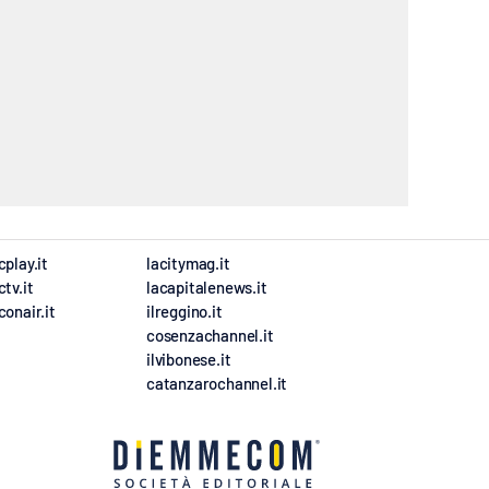
cplay.it
lacitymag.it
ctv.it
lacapitalenews.it
conair.it
ilreggino.it
cosenzachannel.it
ilvibonese.it
catanzarochannel.it