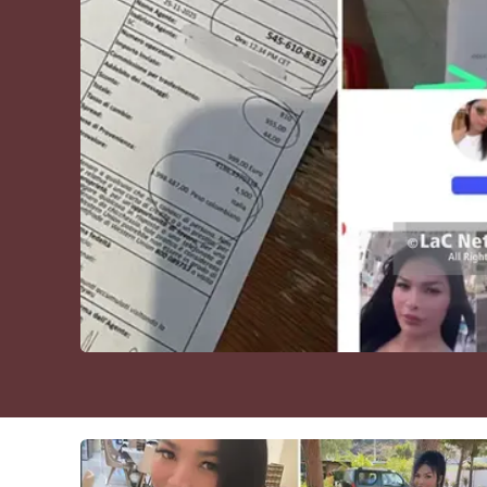
Cultura
Podcast
Meteo
Editoriali
Video
Ambiente
Cronaca
Cultura
Economia e Lavoro