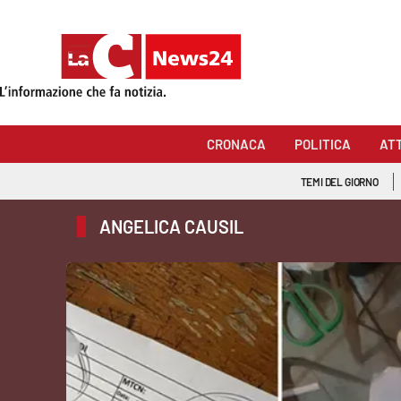
Sezioni
Cronaca
CRONACA
POLITICA
AT
Politica
TEMI DEL GIORNO
Attualità
ANGELICA CAUSIL
Economia e lavoro
Italia Mondo
Sanità
Sport