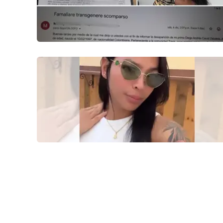
Venti di comunicazione
Streaming
LaC TV
LaC Network
LaC OnAir
Edizioni
locali
Catanzaro
Crotone
Vibo Valentia