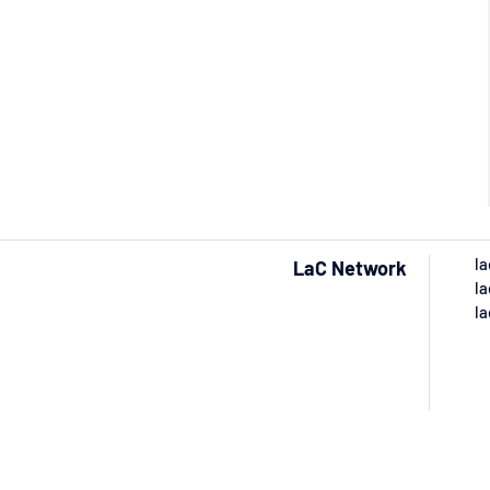
la
LaC Network
la
la