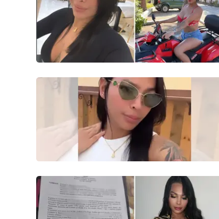
Politica
Sanità
Società
Sport
Rubriche
Good Morning Vietnam
Parchi Marini Calabria
Leggendo Alvaro insieme
Imprese Di Calabria
Le perfidie di Antonella Grippo