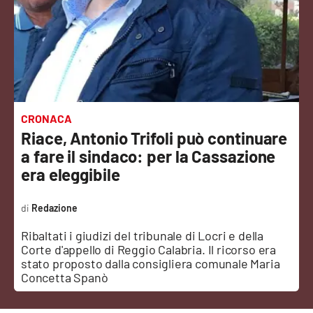
Sanità
Sport
Cultura
Podcast
CRONACA
Riace, Antonio Trifoli può continuare
Meteo
a fare il sindaco: per la Cassazione
era eleggibile
Editoriali
Redazione
Ribaltati i giudizi del tribunale di Locri e della
VIDEO
Corte d'appello di Reggio Calabria. Il ricorso era
stato proposto dalla consigliera comunale Maria
Ambiente
Concetta Spanò
Cronaca