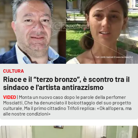
Lacplay.it
Lactv.it
Laconair.it
Lacitymag.it
Lacapitalenews.it
CULTURA
Riace e il “terzo bronzo”, è scontro tra il
Ilreggino.it
sindaco e l'artista antirazzismo
Cosenzachannel.it
VIDEO
| Monta un nuovo caso dopo le parole della perfomer
Mosciatti. Che ha denunciato il boicottaggio del suo progetto
culturale. Ma il primo cittadino Trifoli replica: «Ok all'opera, ma
Ilvibonese.it
alle nostre condizioni»
Catanzarochannel.it