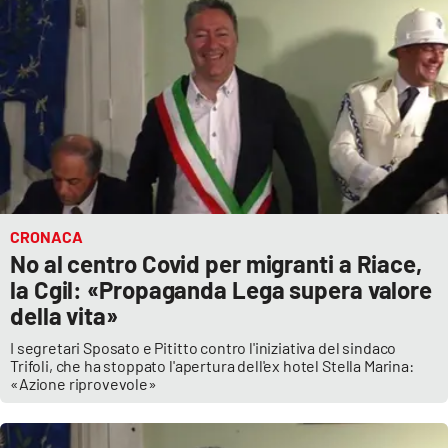
EDIZIONI
LOCALI
Catanzaro
Crotone
Vibo Valentia
CRONACA
No al centro Covid per migranti a Riace,
Reggio Calabria
la Cgil: «Propaganda Lega supera valore
della vita»
Cosenza
I segretari Sposato e Pititto contro l'iniziativa del sindaco
Trifoli, che ha stoppato l'apertura dell'ex hotel Stella Marina:
Lamezia Terme
«Azione riprovevole»