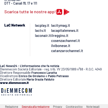
DTT - Canali
11
, 17 e 111
Scarica tutte le nostre app!
LaC Network
lacplay.it
lacitymag.it
lactv.it
lacapitalenews.it
laconair.it
ilreggino.it
cosenzachannel.it
ilvibonese.it
catanzarochannel.it
LaC News24 - L’informazione che fa notizia
Diemmecom Società Editoriale - reg. trib. VV 23/05/1989 n°68 - R.O.C. 4049
Direttore Responsabile
Francesco Laratta
Vicedirettore
Enrico De Girolamo
e
Pablo Petrasso
Direttore Editoriale
Maria Grazia Falduto
www.diemmecom.it
Redazione
Segnala alla redazione
Privacy
Cookie policy
Note legali