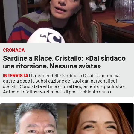
CRONACA
Sardine a Riace, Cristallo: «Dal sindaco
una ritorsione. Nessuna svista»
INTERVISTA
| La leader delle Sardine in Calabria annuncia
querela dopo la pubblicazione dei suoi dati personali sui
social: «Sono stata vittima di un atteggiamento squadrista».
Antonio Trifoli aveva eliminato il post e chiesto scusa