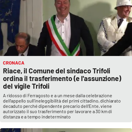
Parchi Marini Calabria
Leggendo Alvaro insieme
Imprese Di Calabria
Le perfidie di Antonella Grippo
CRONACA
Venti di comunicazione
Riace, il Comune del sindaco Trifoli
ordina il trasferimento (e l'assunzione)
del vigile Trifoli
STREAMING
A ridosso di Ferragosto e a un mese dalla celebrazione
dell'appello sull'ineleggibilità del primi cittadino, dichiarato
LaC TV
decaduto perché dipendente precario dell'Ente, viene
autorizzato il suo trasferimento per lavorare a 30 km di
LaC Network
distanza e a tempo indeterminato
LaC OnAir