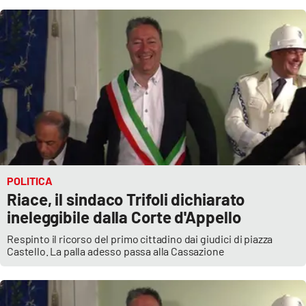
Cultura
Economia e Lavoro
Politica
Sanità
Società
POLITICA
Riace, il sindaco Trifoli dichiarato
Sport
ineleggibile dalla Corte d'Appello
Respinto il ricorso del primo cittadino dai giudici di piazza
Castello. La palla adesso passa alla Cassazione
RUBRICHE
Good Morning Vietnam