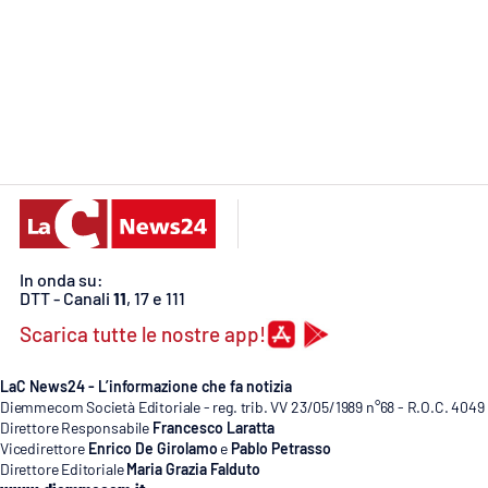
Food
Storie
LaC
Network
Lacplay.it
Lactv.it
In onda su:
DTT - Canali
11
, 17 e 111
Laconair.it
Scarica tutte le nostre app!
Lacitymag.it
LaC News24 - L’informazione che fa notizia
Lacapitalenews.it
Diemmecom Società Editoriale - reg. trib. VV 23/05/1989 n°68 - R.O.C. 4049
Direttore Responsabile
Francesco Laratta
Vicedirettore
Enrico De Girolamo
e
Pablo Petrasso
Ilreggino.it
Direttore Editoriale
Maria Grazia Falduto