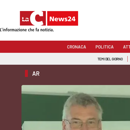
Sezioni
Cronaca
CRONACA
POLITICA
AT
Politica
TEMI DEL GIORNO
Attualità
AR
Economia e lavoro
Italia Mondo
Sanità
Sport