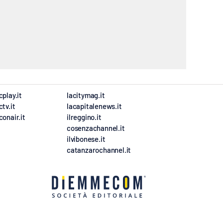
cplay.it
lacitymag.it
ctv.it
lacapitalenews.it
conair.it
ilreggino.it
cosenzachannel.it
ilvibonese.it
catanzarochannel.it