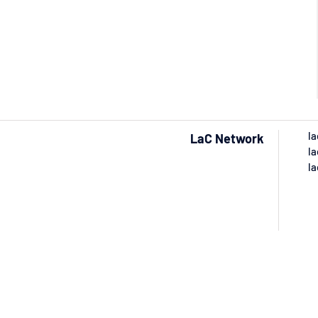
la
LaC Network
la
la