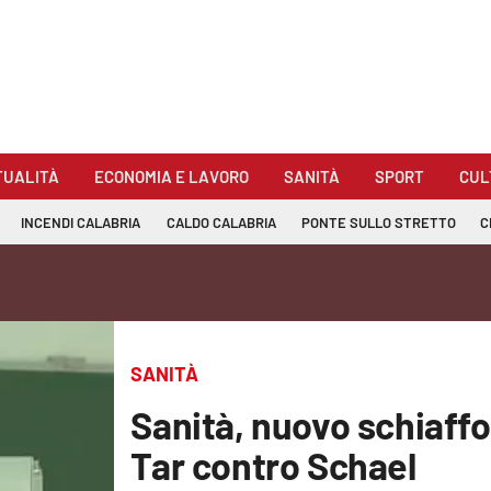
TUALITÀ
ECONOMIA E LAVORO
SANITÀ
SPORT
CUL
INCENDI CALABRIA
CALDO CALABRIA
PONTE SULLO STRETTO
C
SANITÀ
Sanità, nuovo schiaffo 
Tar contro Schael