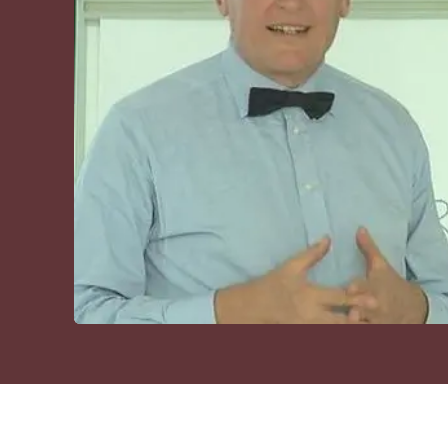
Cultura
Podcast
Meteo
Editoriali
Video
Ambiente
Cronaca
Cultura
Economia e Lavoro