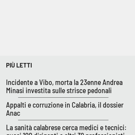
EDIZIONI
LOCALI
Catanzaro
Crotone
PIÙ LETTI
Vibo Valentia
Incidente a Vibo, morta la 23enne Andrea
Reggio Calabria
Minasi investita sulle strisce pedonali
Cosenza
Appalti e corruzione in Calabria, il dossier
Anac
Lamezia Terme
La sanità calabrese cerca medici e tecnici: