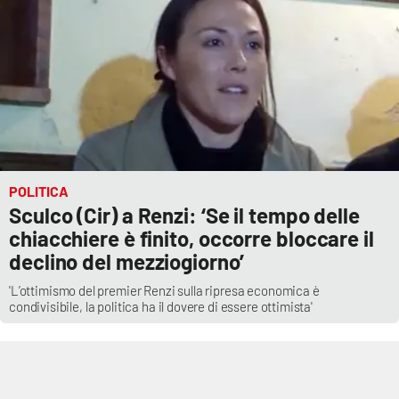
Parchi Marini Calabria
Leggendo Alvaro insieme
Imprese Di Calabria
Le perfidie di Antonella Grippo
POLITICA
Venti di comunicazione
Sculco (Cir) a Renzi: ‘Se il tempo delle
chiacchiere è finito, occorre bloccare il
declino del mezziogiorno’
STREAMING
'L’ottimismo del premier Renzi sulla ripresa economica è
LaC TV
condivisibile, la politica ha il dovere di essere ottimista'
LaC Network
LaC OnAir