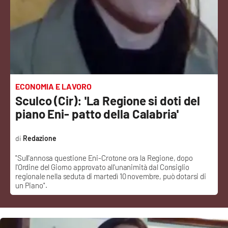
Sanità
Sport
Cultura
Podcast
ECONOMIA E LAVORO
Sculco (Cir): 'La Regione si doti del
Meteo
piano Eni- patto della Calabria'
Editoriali
Redazione
"Sull'annosa questione Eni-Crotone ora la Regione, dopo
l'Ordine del Giorno approvato all'unanimità dal Consiglio
VIDEO
regionale nella seduta di martedì 10 novembre, può dotarsi di
un Piano".
Ambiente
Cronaca