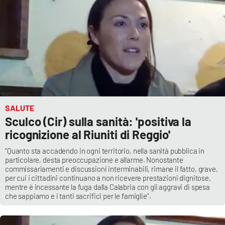
Cultura
Economia e Lavoro
Politica
Sanità
SALUTE
Sculco (Cir) sulla sanità: 'positiva la
Società
ricognizione al Riuniti di Reggio'
Sport
“Quanto sta accadendo in ogni territorio, nella sanità pubblica in
particolare, desta preoccupazione e allarme. Nonostante
commissariamenti e discussioni interminabili, rimane il fatto, grave,
per cui i cittadini continuano a non ricevere prestazioni dignitose,
mentre è incessante la fuga dalla Calabria con gli aggravi di spesa
RUBRICHE
che sappiamo e i tanti sacrifici per le famiglie”.
Good Morning Vietnam