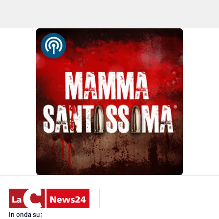
Lacplay.it
Lactv.it
Laconair.it
Lacitymag.it
Lacapitalenews.it
Ilreggino.it
Cosenzachannel.it
Ilvibonese.it
Catanzarochannel.it
In onda su: