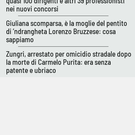
quasi 100 dirigenti e altri 39 professionisti
PROGETTI
SPECIALI
nei nuovi concorsi
Buona Sanità Calabria
Giuliana scomparsa, è la moglie del pentito
di ’ndrangheta Lorenzo Bruzzese: cosa
sappiamo
LA
CALABRIAVISIONE
Zungri, arrestato per omicidio stradale dopo
Destinazioni
la morte di Carmelo Purita: era senza
Eventi
patente e ubriaco
Food
Storie
LAC
NETWORK