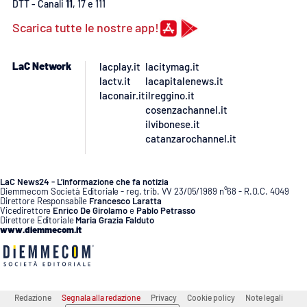
DTT - Canali
11
, 17 e 111
Scarica tutte le nostre app!
APP
Android
LaC Network
lacplay.it
lacitymag.it
lactv.it
lacapitalenews.it
Apple
laconair.it
ilreggino.it
cosenzachannel.it
ilvibonese.it
catanzarochannel.it
LaC News24 - L’informazione che fa notizia
Diemmecom Società Editoriale - reg. trib. VV 23/05/1989 n°68 - R.O.C. 4049
Direttore Responsabile
Francesco Laratta
Vicedirettore
Enrico De Girolamo
e
Pablo Petrasso
Direttore Editoriale
Maria Grazia Falduto
www.diemmecom.it
Redazione
Segnala alla redazione
Privacy
Cookie policy
Note legali