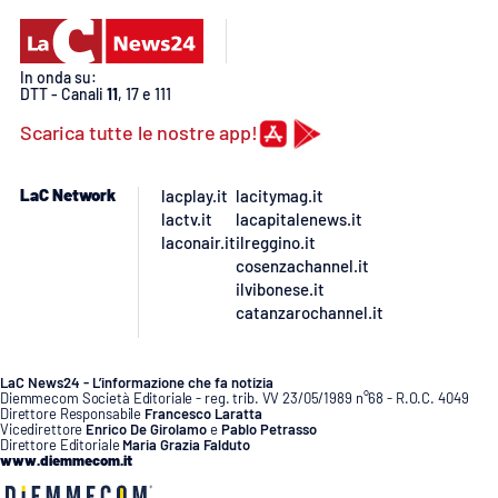
PROGETTI
SPECIALI
Buona Sanità Calabria
In onda su:
DTT - Canali
11
, 17 e 111
Scarica tutte le nostre app!
LA
CALABRIAVISIONE
Destinazioni
LaC Network
lacplay.it
lacitymag.it
lactv.it
lacapitalenews.it
laconair.it
ilreggino.it
Eventi
cosenzachannel.it
ilvibonese.it
Food
catanzarochannel.it
Storie
LaC News24 - L’informazione che fa notizia
Diemmecom Società Editoriale - reg. trib. VV 23/05/1989 n°68 - R.O.C. 4049
Direttore Responsabile
Francesco Laratta
Vicedirettore
Enrico De Girolamo
e
Pablo Petrasso
Direttore Editoriale
Maria Grazia Falduto
LAC
NETWORK
www.diemmecom.it