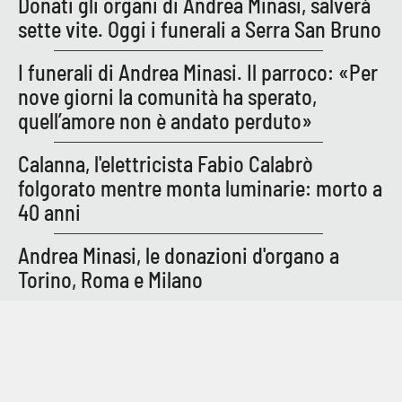
Donati gli organi di Andrea Minasi, salverà
Parchi Marini Calabria
sette vite. Oggi i funerali a Serra San Bruno
Leggendo Alvaro insieme
I funerali di Andrea Minasi. Il parroco: «Per
nove giorni la comunità ha sperato,
Imprese Di Calabria
quell’amore non è andato perduto»
Le perfidie di Antonella Grippo
Calanna, l'elettricista Fabio Calabrò
folgorato mentre monta luminarie: morto a
Venti di comunicazione
40 anni
Andrea Minasi, le donazioni d'organo a
STREAMING
Torino, Roma e Milano
LaC TV
LaC Network
LaC OnAir