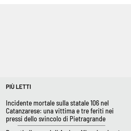
Cultura
Economia e Lavoro
Politica
Sanità
Società
PIÙ LETTI
Sport
Incidente mortale sulla statale 106 nel
RUBRICHE
Catanzarese: una vittima e tre feriti nei
pressi dello svincolo di Pietragrande
Good Morning Vietnam