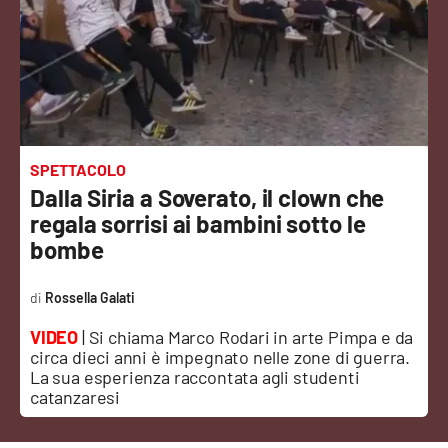
Sanità
Sport
Cultura
Podcast
SPETTACOLO
Dalla Siria a Soverato, il clown che
Meteo
regala sorrisi ai bambini sotto le
bombe
Editoriali
Rossella Galati
VIDEO
| Si chiama Marco Rodari in arte Pimpa e da
VIDEO
circa dieci anni è impegnato nelle zone di guerra.
La sua esperienza raccontata agli studenti
Ambiente
catanzaresi
Cronaca