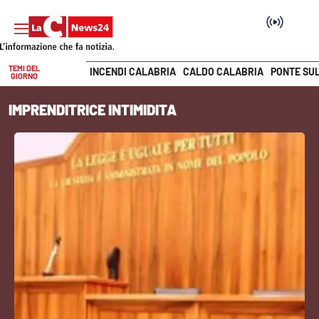
TEMI DEL
INCENDI CALABRIA
CALDO CALABRIA
PONTE SU
GIORNO
Vai
IMPRENDITRICE INTIMIDITA
SEZIONI
Cronaca
Politica
Attualità
Economia e lavoro
Italia Mondo