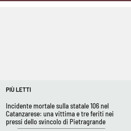
Cultura
Economia e Lavoro
Politica
Sanità
Società
Sport
PIÙ LETTI
Incidente mortale sulla statale 106 nel
RUBRICHE
Catanzarese: una vittima e tre feriti nei
pressi dello svincolo di Pietragrande
Good Morning Vietnam