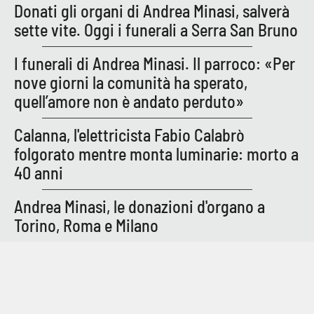
Donati gli organi di Andrea Minasi, salverà
Parchi Marini Calabria
sette vite. Oggi i funerali a Serra San Bruno
Leggendo Alvaro insieme
I funerali di Andrea Minasi. Il parroco: «Per
nove giorni la comunità ha sperato,
Imprese Di Calabria
quell’amore non è andato perduto»
Le perfidie di Antonella Grippo
Calanna, l'elettricista Fabio Calabrò
folgorato mentre monta luminarie: morto a
Venti di comunicazione
40 anni
Andrea Minasi, le donazioni d'organo a
STREAMING
Torino, Roma e Milano
LaC TV
LaC Network
LaC OnAir