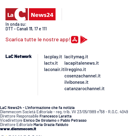
PROGETTI
SPECIALI
Buona Sanità Calabria
In onda su:
DTT - Canali
11
, 17 e 111
LA
Scarica tutte le nostre app!
CALABRIAVISIONE
Destinazioni
LaC Network
lacplay.it
lacitymag.it
lactv.it
lacapitalenews.it
Eventi
laconair.it
ilreggino.it
cosenzachannel.it
ilvibonese.it
Food
catanzarochannel.it
Storie
LaC News24 - L’informazione che fa notizia
Diemmecom Società Editoriale - reg. trib. VV 23/05/1989 n°68 - R.O.C. 4049
Direttore Responsabile
Francesco Laratta
Vicedirettore
Enrico De Girolamo
e
Pablo Petrasso
LAC
NETWORK
Direttore Editoriale
Maria Grazia Falduto
www.diemmecom.it