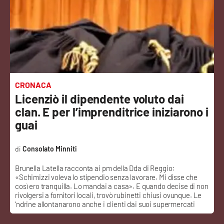
Sanità
Sport
Cultura
Podcast
CRONACA
Licenziò il dipendente voluto dai
Meteo
clan. E per l’imprenditrice iniziarono i
guai
Editoriali
Consolato Minniti
Brunella Latella racconta ai pm della Dda di Reggio:
VIDEO
«Schimizzi voleva lo stipendio senza lavorare. Mi disse che
così ero tranquilla. Lo mandai a casa». E quando decise di non
Ambiente
rivolgersi a fornitori locali, trovò rubinetti chiusi ovunque. Le
‘ndrine allontanarono anche i clienti dai suoi supermercati
Cronaca