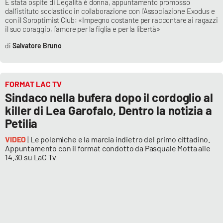
È stata ospite di Legalità è donna, appuntamento promosso
dall’istituto scolastico in collaborazione con l’Associazione Exodus e
con il Soroptimist Club: «Impegno costante per raccontare ai ragazzi
il suo coraggio, l’amore per la figlia e per la libertà»
EDIZIONI
LOCALI
Salvatore Bruno
Catanzaro
FORMAT LAC TV
Crotone
Sindaco nella bufera dopo il cordoglio al
killer di Lea Garofalo, Dentro la notizia a
Vibo Valentia
Petilia
Reggio Calabria
VIDEO
| Le polemiche e la marcia indietro del primo cittadino.
Appuntamento con il format condotto da Pasquale Motta alle
14.30 su LaC Tv
Cosenza
Lamezia Terme