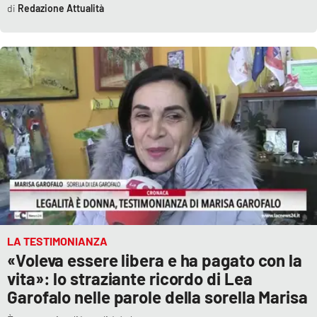
Redazione Attualità
Parchi Marini Calabria
Leggendo Alvaro insieme
Imprese Di Calabria
Le perfidie di Antonella Grippo
Venti di comunicazione
STREAMING
LA TESTIMONIANZA
LaC TV
«Voleva essere libera e ha pagato con la
vita»: lo straziante ricordo di Lea
LaC Network
Garofalo nelle parole della sorella Marisa
LaC OnAir