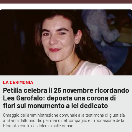
Cultura
Economia e Lavoro
Politica
Sanità
Società
LA CERIMONIA
Sport
Petilia celebra il 25 novembre ricordando
Lea Garofalo: deposta una corona di
fiori sul monumento a lei dedicato
RUBRICHE
Omaggio dell’amministrazione comunale alla testimone di giustizia
a 16 anni dall’omicidio per mano del compagno e in occasione della
Good Morning Vietnam
Giornata contro la violenza sulle donne