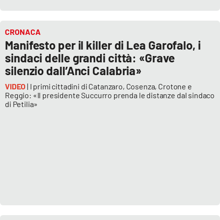
Lacplay.it
Lactv.it
CRONACA
Manifesto per il killer di Lea Garofalo, i
Laconair.it
sindaci delle grandi città: «Grave
silenzio dall’Anci Calabria»
Lacitymag.it
VIDEO
| I primi cittadini di Catanzaro, Cosenza, Crotone e
Reggio: «Il presidente Succurro prenda le distanze dal sindaco
Lacapitalenews.it
di Petilia»
Ilreggino.it
Cosenzachannel.it
Ilvibonese.it
Catanzarochannel.it