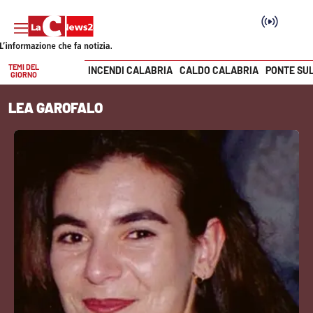
TEMI DEL
INCENDI CALABRIA
CALDO CALABRIA
PONTE SU
GIORNO
Vai
LEA GAROFALO
SEZIONI
Cronaca
Politica
Attualità
Economia e lavoro
Italia Mondo