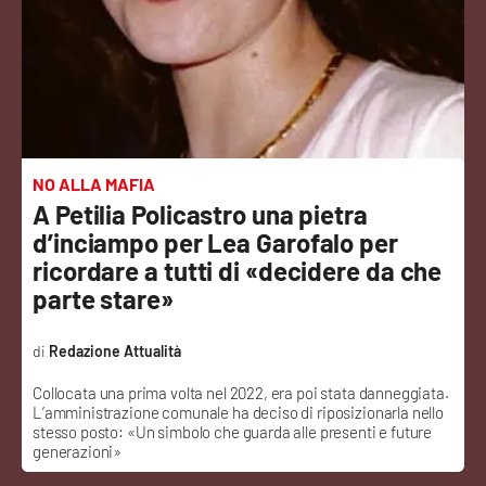
Sanità
Sport
Cultura
Podcast
NO ALLA MAFIA
A Petilia Policastro una pietra
Meteo
d’inciampo per Lea Garofalo per
ricordare a tutti di «decidere da che
Editoriali
parte stare»
Redazione Attualità
VIDEO
Collocata una prima volta nel 2022, era poi stata danneggiata.
L’amministrazione comunale ha deciso di riposizionarla nello
Ambiente
stesso posto: «Un simbolo che guarda alle presenti e future
generazioni»
Cronaca