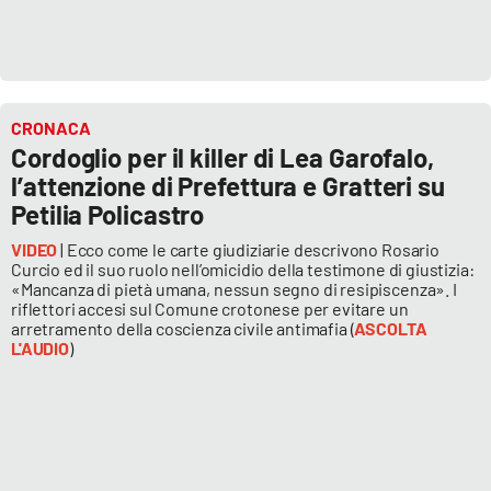
PROGETTI
SPECIALI
Buona Sanità Calabria
CRONACA
LA
CALABRIAVISIONE
Cordoglio per il killer di Lea Garofalo,
l’attenzione di Prefettura e Gratteri su
Destinazioni
Petilia Policastro
Eventi
VIDEO
| Ecco come le carte giudiziarie descrivono Rosario
Curcio ed il suo ruolo nell’omicidio della testimone di giustizia:
«Mancanza di pietà umana, nessun segno di resipiscenza». I
Food
riflettori accesi sul Comune crotonese per evitare un
arretramento della coscienza civile antimafia (
ASCOLTA
L'AUDIO
)
Storie
LAC
NETWORK