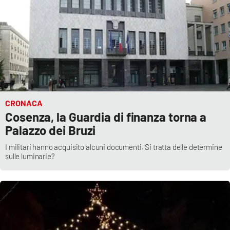
Parchi Marini Calabria
Leggendo Alvaro insieme
Imprese Di Calabria
Le perfidie di Antonella Grippo
CRONACA
Venti di comunicazione
Cosenza, la Guardia di finanza torna a
Palazzo dei Bruzi
I militari hanno acquisito alcuni documenti. Si tratta delle determine
STREAMING
sulle luminarie?
LaC TV
LaC Network
LaC OnAir