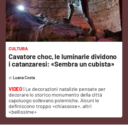
Sanità
Sport
Cultura
Podcast
CULTURA
Cavatore choc, le luminarie dividono
Meteo
i catanzaresi: «Sembra un cubista»
Editoriali
Luana Costa
VIDEO
| Le decorazioni natalizie pensate per
decorare lo storico monumento della città
VIDEO
capoluogo sollevano polemiche. A
lcuni le
definiscono troppo «chiassose», altri
Ambiente
«bellissime»
Cronaca