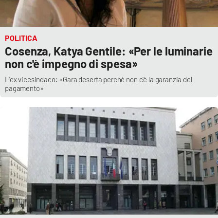
Lacplay.it
Lactv.it
POLITICA
Cosenza, Katya Gentile: «Per le luminarie
Laconair.it
non c'è impegno di spesa»
Lacitymag.it
L'ex vicesindaco: «Gara deserta perché non c'è la garanzia del
pagamento»
Lacapitalenews.it
Ilreggino.it
Cosenzachannel.it
Ilvibonese.it
Catanzarochannel.it