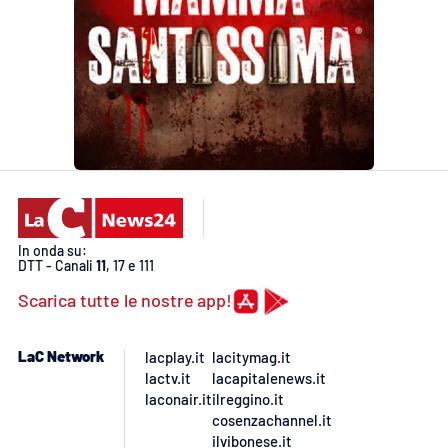
In onda su:
DTT - Canali
11
, 17 e 111
Scarica tutte le nostre app!
LaC Network
lacplay.it
lacitymag.it
lactv.it
lacapitalenews.it
laconair.it
ilreggino.it
cosenzachannel.it
ilvibonese.it