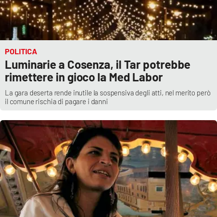
PROGETTI
SPECIALI
Buona Sanità Calabria
POLITICA
LA
Luminarie a Cosenza, il Tar potrebbe
CALABRIAVISIONE
rimettere in gioco la Med Labor
Destinazioni
La gara deserta rende inutile la sospensiva degli atti, nel merito però
il comune rischia di pagare i danni
Eventi
Food
Storie
LAC
NETWORK