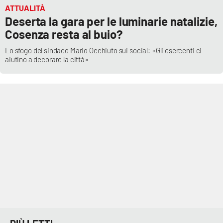
ATTUALITÀ
Deserta la gara per le luminarie natalizie,
APP
Cosenza resta al buio?
Android
Lo sfogo del sindaco Mario Occhiuto sui social: «Gli esercenti ci
aiutino a decorare la città»
Apple