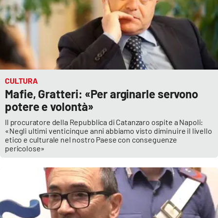
EDIZIONI
LOCALI
Catanzaro
CULTURA
Crotone
Mafie, Gratteri: «Per arginarle servono
potere e volontà»
Vibo Valentia
Il procuratore della Repubblica di Catanzaro ospite a Napoli:
«Negli ultimi venticinque anni abbiamo visto diminuire il livello
Reggio Calabria
etico e culturale nel nostro Paese con conseguenze
pericolose»
Cosenza
Lamezia Terme