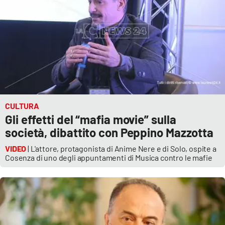
Parchi Marini Calabria
Leggendo Alvaro insieme
Imprese Di Calabria
Le perfidie di Antonella Grippo
CULTURA
Venti di comunicazione
Gli effetti del “mafia movie” sulla
società, dibattito con Peppino Mazzotta
VIDEO
| L'attore, protagonista di Anime Nere e di Solo, ospite a
STREAMING
Cosenza di uno degli appuntamenti di Musica contro le mafie
LaC TV
LaC Network
LaC OnAir