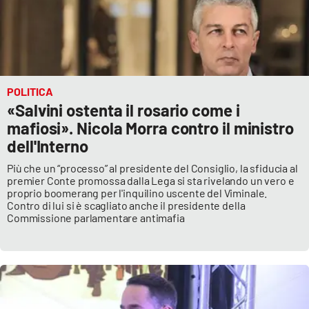
Cultura
Economia e Lavoro
POLITICA
Politica
«Salvini ostenta il rosario come i
mafiosi». Nicola Morra contro il ministro
Sanità
dell'Interno
Più che un “processo” al presidente del Consiglio, la sfiducia al
Società
premier Conte promossa dalla Lega si sta rivelando un vero e
proprio boomerang per l'inquilino uscente del Viminale.
Sport
Contro di lui si è scagliato anche il presidente della
Commissione parlamentare antimafia
RUBRICHE
Good Morning Vietnam