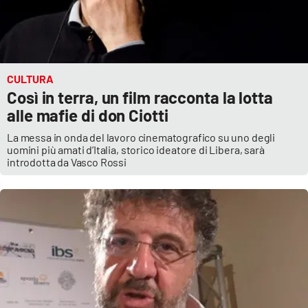
APP
Android
CULTURA
Apple
Così in terra, un film racconta la lotta
alle mafie di don Ciotti
La messa in onda del lavoro cinematografico su uno degli
uomini più amati d’Italia, storico ideatore di Libera, sarà
introdotta da Vasco Rossi