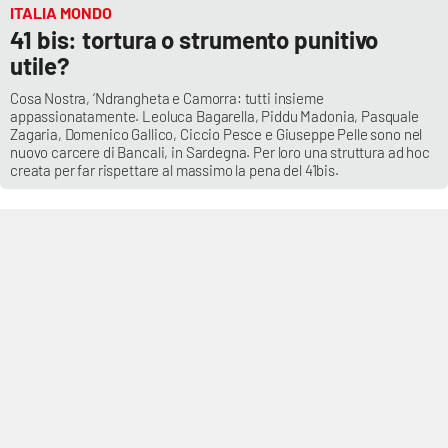
ITALIA MONDO
41 bis: tortura o strumento punitivo
utile?
Cosa Nostra, ‘Ndrangheta e Camorra: tutti insieme
appassionatamente. Leoluca Bagarella, Piddu Madonia, Pasquale
Zagaria, Domenico Gallico, Ciccio Pesce e Giuseppe Pelle sono nel
nuovo carcere di Bancali, in Sardegna. Per loro una struttura ad hoc
creata per far rispettare al massimo la pena del 41bis.