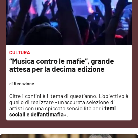
Sanità
Sport
Cultura
Podcast
CULTURA
“Musica contro le mafie”, grande
Meteo
attesa per la decima edizione
Editoriali
Redazione
Oltre i confini è il tema di quest’anno. L’obiettivo è
quello di realizzare «un'accurata selezione di
VIDEO
artisti con una spiccata sensibilità per i
temi
sociali e dell'antimafia
».
Ambiente
Cronaca