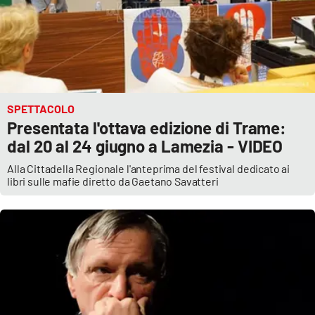
Lacplay.it
Lactv.it
Laconair.it
SPETTACOLO
Lacitymag.it
Presentata l'ottava edizione di Trame:
dal 20 al 24 giugno a Lamezia - VIDEO
Lacapitalenews.it
Alla Cittadella Regionale l'anteprima del festival dedicato ai
libri sulle mafie diretto da Gaetano Savatteri
Ilreggino.it
Cosenzachannel.it
Ilvibonese.it
Catanzarochannel.it