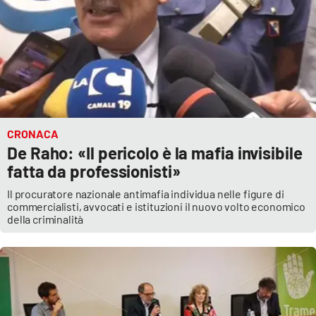
PROGETTI
SPECIALI
Buona Sanità Calabria
LA
CALABRIAVISIONE
Destinazioni
CRONACA
De Raho: «Il pericolo è la mafia invisibile
Eventi
fatta da professionisti»
Il procuratore nazionale antimafia individua nelle figure di
Food
commercialisti, avvocati e istituzioni il nuovo volto economico
della criminalità
Storie
LAC
NETWORK