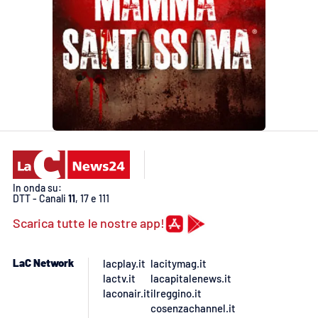
In onda su:
DTT - Canali
11
, 17 e 111
Scarica tutte le nostre app!
LaC Network
lacplay.it
lacitymag.it
lactv.it
lacapitalenews.it
laconair.it
ilreggino.it
cosenzachannel.it