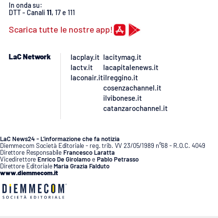
In onda su:
DTT - Canali
11
, 17 e 111
Scarica tutte le nostre app!
LaC Network
lacplay.it
lacitymag.it
lactv.it
lacapitalenews.it
laconair.it
ilreggino.it
cosenzachannel.it
ilvibonese.it
catanzarochannel.it
LaC News24 - L’informazione che fa notizia
Diemmecom Società Editoriale - reg. trib. VV 23/05/1989 n°68 - R.O.C. 4049
Direttore Responsabile
Francesco Laratta
Vicedirettore
Enrico De Girolamo
e
Pablo Petrasso
Direttore Editoriale
Maria Grazia Falduto
www.diemmecom.it