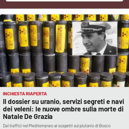
Cultura
Economia e Lavoro
Politica
Sanità
Società
Sport
INCHIESTA RIAPERTA
Il dossier su uranio, servizi segreti e navi
RUBRICHE
dei veleni: le nuove ombre sulla morte di
Natale De Grazia
Good Morning Vietnam
Dai traffici nel Mediterraneo ai sospetti sul plutonio di Bosco