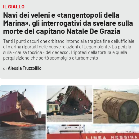
IL GIALLO
Navi dei veleni e «tangentopoli della
Marina», gli interrogativi da svelare sulla
EDIZIONI
LOCALI
morte del capitano Natale De Grazia
Catanzaro
Tanti i punti oscuri che orbitano intorno alla tragica fine dell’ufficiale
di marina riportati nelle nuove relazioni di Legambiente. La perizia
sulla «causa tossica» del decesso. L’ipotesi della tortura e quella
Crotone
perquisizione che portò scompiglio e turbamento
Alessia Truzzolillo
Vibo Valentia
Reggio Calabria
Cosenza
Lamezia Terme