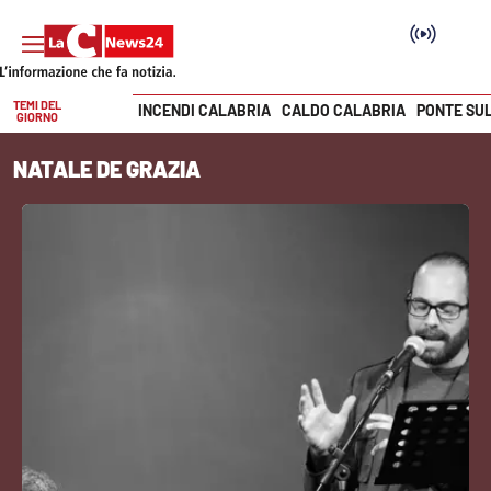
TEMI DEL
INCENDI CALABRIA
CALDO CALABRIA
PONTE SU
GIORNO
Vai
NATALE DE GRAZIA
SEZIONI
Cronaca
Politica
Attualità
Economia e lavoro
Italia Mondo