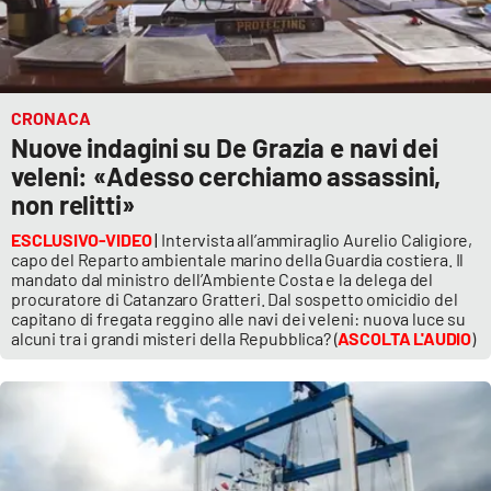
CRONACA
Nuove indagini su De Grazia e navi dei
veleni: «Adesso cerchiamo assassini,
non relitti»
ESCLUSIVO-VIDEO
|
Intervista all’ammiraglio Aurelio Caligiore,
capo del Reparto ambientale marino della Guardia costiera. Il
mandato dal ministro dell’Ambiente Costa e la delega del
procuratore di Catanzaro Gratteri. Dal sospetto omicidio del
capitano di fregata reggino alle navi dei veleni: nuova luce su
alcuni tra i grandi misteri della Repubblica? (
ASCOLTA L'AUDIO
)