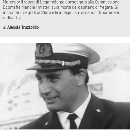
Marengo: il report di Legambiente consegnato alla Commissione
Parchi Marini Calabria
Ecomafie rilancia i misteri sulla morte del capitano di fregata. Si
incrociano segreti di Stato e le indagini su un carico di materiale
radioattivo
Leggendo Alvaro insieme
Alessia Truzzolillo
Imprese Di Calabria
Le perfidie di Antonella Grippo
Venti di comunicazione
STREAMING
LaC TV
LaC Network
LaC OnAir