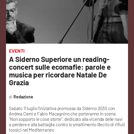
Sanità
Sport
Cultura
Podcast
EVENTI
A Siderno Superiore un reading-
Meteo
concert sulle ecomafie: parole e
musica per ricordare Natale De
Editoriali
Grazia
Redazione
VIDEO
Sabato 11 luglio l’iniziativa promossa da Siderno 2030 con
Andrea Carnì e Fabio Macagnino che porteranno in scena
Ambiente
“Non sopporto le cose storte”, dedicato alla vicenda delle navi
a perdere e alla battaglia contro lo smaltimento illecito di rifiuti
tossici nel Mediterraneo
Cronaca