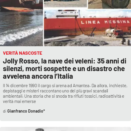
Lacplay.it
Lactv.it
Laconair.it
Lacitymag.it
VERITÀ NASCOSTE
Jolly Rosso, la nave dei veleni: 35 anni di
Lacapitalenews.it
silenzi, morti sospette e un disastro che
avvelena ancora l’Italia
Ilreggino.it
Il 14 dicembre 1990 il cargo si arena ad Amantea. Da allora, inchieste,
Cosenzachannel.it
depistaggi e misteri raccontano uno dei più gravi scandali
ambientali. Una storia che si snoda tra rifiuti tossici, radioattività e
verità mai emerse
Ilvibonese.it
Gianfranco Donadio*
Catanzarochannel.it