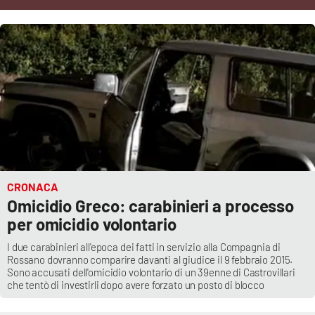
Cultura
Economia e Lavoro
Politica
Sanità
Società
CRONACA
Omicidio Greco: carabinieri a processo
Sport
per omicidio volontario
I due carabinieri all'epoca dei fatti in servizio alla Compagnia di
Rossano dovranno comparire davanti al giudice il 9 febbraio 2015.
RUBRICHE
Sono accusati dell'omicidio volontario di un 39enne di Castrovillari
che tentò di investirli dopo avere forzato un posto di blocco
Good Morning Vietnam