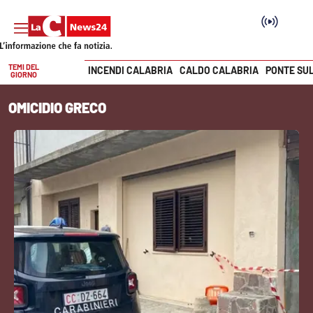
TEMI DEL
INCENDI CALABRIA
CALDO CALABRIA
PONTE SU
GIORNO
Vai
OMICIDIO GRECO
SEZIONI
Cronaca
Politica
Attualità
Economia e lavoro
Italia Mondo