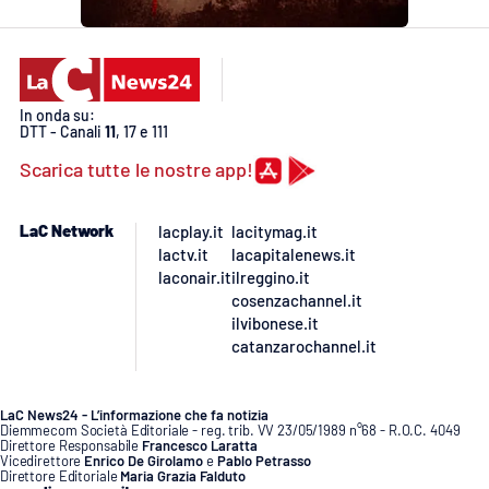
Lacplay.it
Lactv.it
Laconair.it
In onda su:
DTT - Canali
11
, 17 e 111
Scarica tutte le nostre app!
Lacitymag.it
Lacapitalenews.it
LaC Network
lacplay.it
lacitymag.it
lactv.it
lacapitalenews.it
laconair.it
ilreggino.it
Ilreggino.it
cosenzachannel.it
ilvibonese.it
Cosenzachannel.it
catanzarochannel.it
Ilvibonese.it
LaC News24 - L’informazione che fa notizia
Diemmecom Società Editoriale - reg. trib. VV 23/05/1989 n°68 - R.O.C. 4049
Direttore Responsabile
Francesco Laratta
Catanzarochannel.it
Vicedirettore
Enrico De Girolamo
e
Pablo Petrasso
Direttore Editoriale
Maria Grazia Falduto