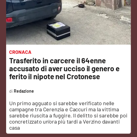
Sanità
Sport
Cultura
Podcast
CRONACA
Trasferito in carcere il 64enne
Meteo
accusato di aver ucciso il genero e
ferito il nipote nel Crotonese
Editoriali
Redazione
Un primo agguato si sarebbe verificato nelle
VIDEO
campagne tra Cerenzia e Caccuri ma la vittima
sarebbe riuscita a fuggire. Il delitto si sarebbe poi
Ambiente
concretizzato un'ora più tardi a Verzino davanti
casa
Cronaca