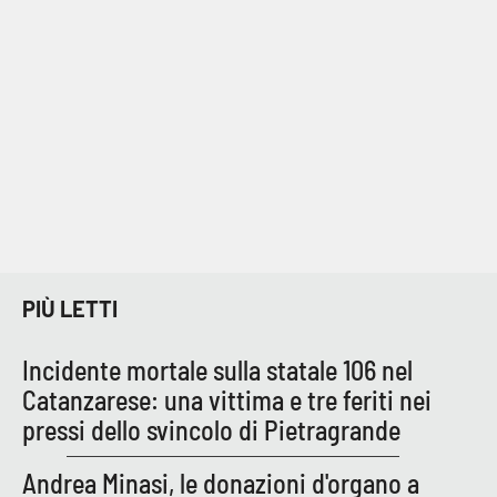
Parchi Marini Calabria
Leggendo Alvaro insieme
Imprese Di Calabria
Le perfidie di Antonella Grippo
Venti di comunicazione
PIÙ LETTI
STREAMING
Incidente mortale sulla statale 106 nel
LaC TV
Catanzarese: una vittima e tre feriti nei
pressi dello svincolo di Pietragrande
LaC Network
Andrea Minasi, le donazioni d'organo a
LaC OnAir