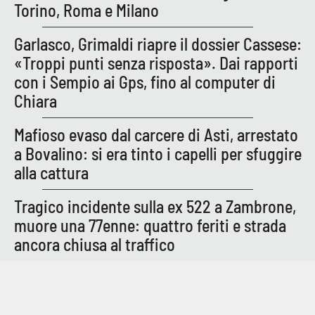
Torino, Roma e Milano
Garlasco, Grimaldi riapre il dossier Cassese:
EDIZIONI
LOCALI
«Troppi punti senza risposta». Dai rapporti
con i Sempio ai Gps, fino al computer di
Catanzaro
Chiara
Crotone
Mafioso evaso dal carcere di Asti, arrestato
a Bovalino: si era tinto i capelli per sfuggire
Vibo Valentia
alla cattura
Reggio Calabria
Tragico incidente sulla ex 522 a Zambrone,
muore una 77enne: quattro feriti e strada
Cosenza
ancora chiusa al traffico
Lamezia Terme