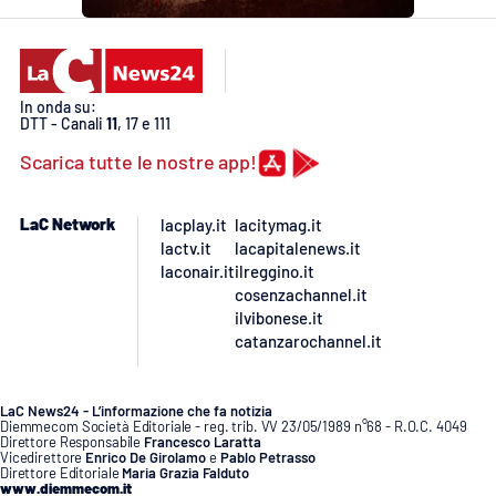
APP
Android
In onda su:
DTT - Canali
11
, 17 e 111
Apple
Scarica tutte le nostre app!
LaC Network
lacplay.it
lacitymag.it
lactv.it
lacapitalenews.it
laconair.it
ilreggino.it
cosenzachannel.it
ilvibonese.it
catanzarochannel.it
LaC News24 - L’informazione che fa notizia
Diemmecom Società Editoriale - reg. trib. VV 23/05/1989 n°68 - R.O.C. 4049
Direttore Responsabile
Francesco Laratta
Vicedirettore
Enrico De Girolamo
e
Pablo Petrasso
Direttore Editoriale
Maria Grazia Falduto
www.diemmecom.it