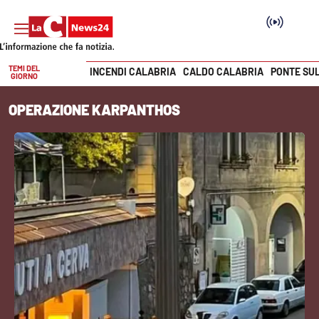
TEMI DEL
INCENDI CALABRIA
CALDO CALABRIA
PONTE SU
GIORNO
Vai
OPERAZIONE KARPANTHOS
SEZIONI
Cronaca
Politica
Attualità
Economia e lavoro
Italia Mondo