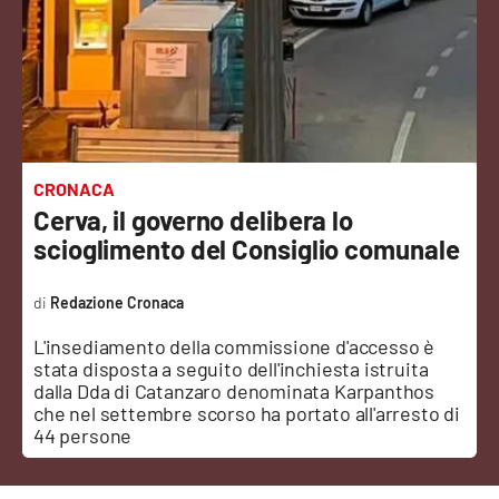
Sanità
Sport
Cultura
Podcast
CRONACA
Cerva, il governo delibera lo
Meteo
scioglimento del Consiglio comunale
Editoriali
Redazione Cronaca
L'insediamento della commissione d'accesso è
stata disposta a seguito dell'inchiesta istruita
VIDEO
dalla Dda di Catanzaro denominata Karpanthos
che nel settembre scorso ha portato all'arresto di
Ambiente
44 persone
Cronaca