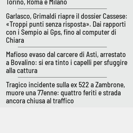
Torino, Roma e Milano
PROGETTI
SPECIALI
Garlasco, Grimaldi riapre il dossier Cassese:
Buona Sanità Calabria
«Troppi punti senza risposta». Dai rapporti
con i Sempio ai Gps, fino al computer di
LA
Chiara
CALABRIAVISIONE
Destinazioni
Mafioso evaso dal carcere di Asti, arrestato
a Bovalino: si era tinto i capelli per sfuggire
Eventi
alla cattura
Food
Tragico incidente sulla ex 522 a Zambrone,
muore una 77enne: quattro feriti e strada
Storie
ancora chiusa al traffico
LAC
NETWORK