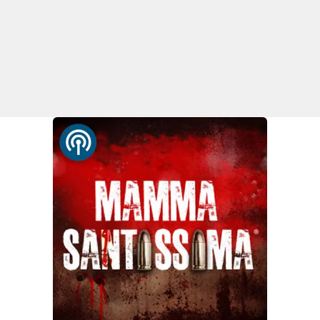
Lacplay.it
Lactv.it
Laconair.it
Lacitymag.it
Lacapitalenews.it
Ilreggino.it
Cosenzachannel.it
Ilvibonese.it
Catanzarochannel.it