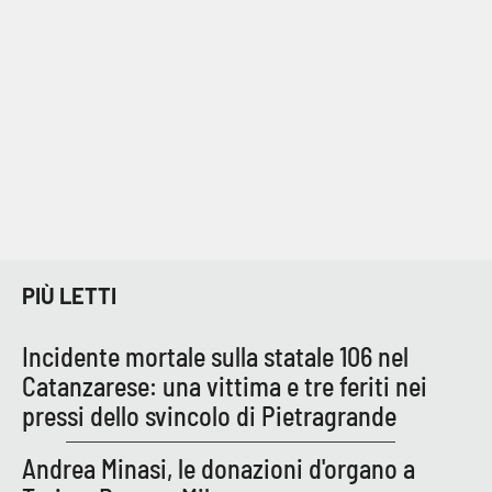
EDIZIONI
LOCALI
Catanzaro
Crotone
Vibo Valentia
PIÙ LETTI
Reggio Calabria
Incidente mortale sulla statale 106 nel
Cosenza
Catanzarese: una vittima e tre feriti nei
pressi dello svincolo di Pietragrande
Lamezia Terme
Andrea Minasi, le donazioni d'organo a