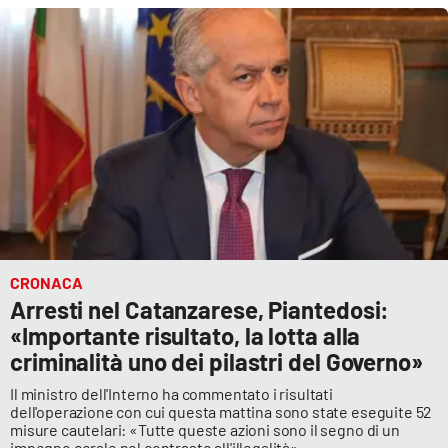
Cultura
Economia e Lavoro
Politica
Sanità
Società
CRONACA
Sport
Arresti nel Catanzarese, Piantedosi:
«Importante risultato, la lotta alla
criminalità uno dei pilastri del Governo»
RUBRICHE
Il ministro dell'Interno ha commentato i risultati
dell'operazione con cui questa mattina sono state eseguite 52
Good Morning Vietnam
misure cautelari: «Tutte queste azioni sono il segno di un
impegno corale nel contrasto all'illegalità»