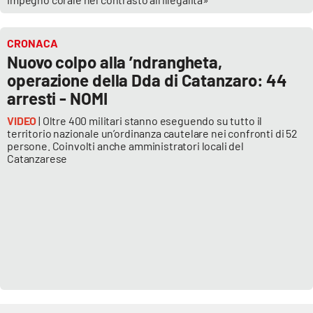
Parchi Marini Calabria
CRONACA
Leggendo Alvaro insieme
Nuovo colpo alla ’ndrangheta,
operazione della Dda di Catanzaro: 44
Imprese Di Calabria
arresti - NOMI
Le perfidie di Antonella Grippo
VIDEO
| Oltre 400 militari stanno eseguendo su tutto il
territorio nazionale un’ordinanza cautelare nei confronti di 52
persone. Coinvolti anche amministratori locali del
Venti di comunicazione
Catanzarese
STREAMING
LaC TV
LaC Network
LaC OnAir