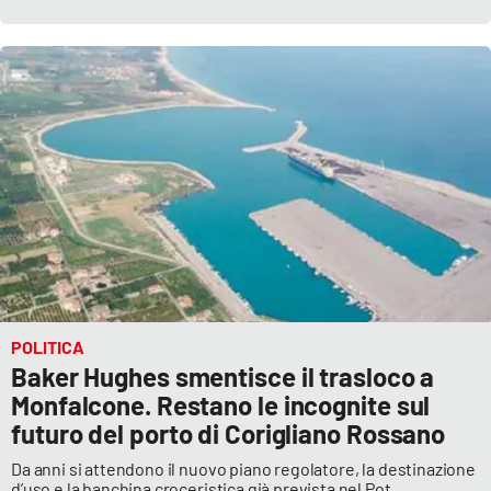
EDIZIONI
LOCALI
Catanzaro
Crotone
Vibo Valentia
Reggio Calabria
POLITICA
Cosenza
Baker Hughes smentisce il trasloco a
Monfalcone. Restano le incognite sul
Lamezia Terme
futuro del porto di Corigliano Rossano
Da anni si attendono il nuovo piano regolatore, la destinazione
d’uso e la banchina croceristica già prevista nel Pot