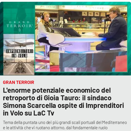
Cultura
Economia e Lavoro
Politica
Sanità
Società
GRAN TERROIR
Sport
L'enorme potenziale economico del
retroporto di Gioia Tauro: il sindaco
Simona Scarcella ospite di Imprenditori
RUBRICHE
in Volo su LaC Tv
Good Morning Vietnam
Tema della puntata uno dei più grandi scali portuali del Mediterraneo
e le attività che vi ruotano attorno, dal fondamentale ruolo