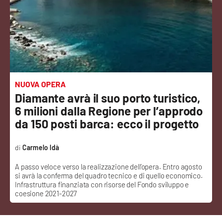
Sanità
Sport
Cultura
Podcast
NUOVA OPERA
Diamante avrà il suo porto turistico,
Meteo
6 milioni dalla Regione per l’approdo
da 150 posti barca: ecco il progetto
Editoriali
Carmelo Idà
A passo veloce verso la realizzazione dell’opera. Entro agosto
VIDEO
si avrà la conferma del quadro tecnico e di quello economico.
Infrastruttura finanziata con risorse del Fondo sviluppo e
Ambiente
coesione 2021-2027
Cronaca