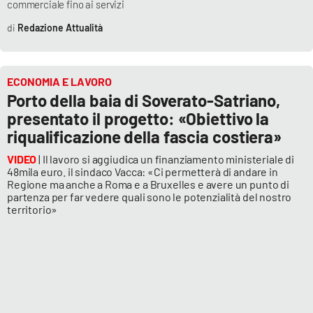
commerciale fino ai servizi
Parchi Marini Calabria
Redazione Attualità
Leggendo Alvaro insieme
ECONOMIA E LAVORO
Imprese Di Calabria
Porto della baia di Soverato-Satriano,
presentato il progetto: «Obiettivo la
Le perfidie di Antonella Grippo
riqualificazione della fascia costiera»
Venti di comunicazione
VIDEO
| Il lavoro si aggiudica un finanziamento ministeriale di
48mila euro. il sindaco Vacca: «Ci permetterà di andare in
Regione ma anche a Roma e a Bruxelles e avere un punto di
partenza per far vedere quali sono le potenzialità del nostro
STREAMING
territorio»
LaC TV
LaC Network
LaC OnAir