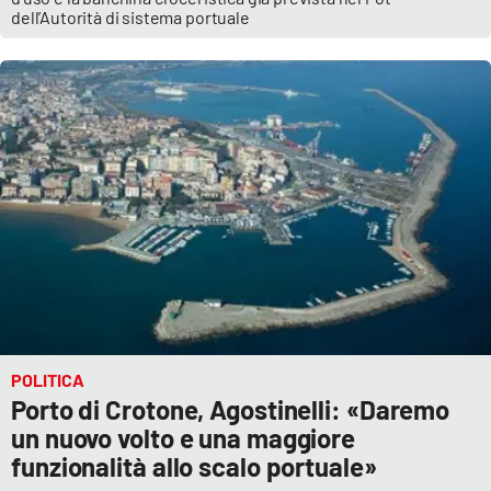
PROGETTI
SPECIALI
dell’Autorità di sistema portuale
Buona Sanità Calabria
LA
CALABRIAVISIONE
Destinazioni
Eventi
Food
Storie
POLITICA
Porto di Crotone, Agostinelli: «Daremo
un nuovo volto e una maggiore
LAC
NETWORK
funzionalità allo scalo portuale»