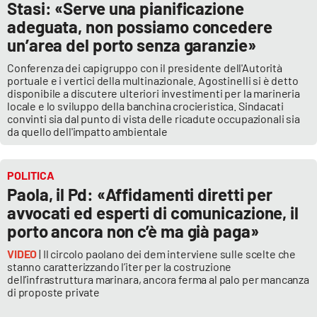
Stasi: «Serve una pianificazione
adeguata, non possiamo concedere
un’area del porto senza garanzie»
Conferenza dei capigruppo con il presidente dell'Autorità
portuale e i vertici della multinazionale. Agostinelli si è detto
disponibile a discutere ulteriori investimenti per la marineria
locale e lo sviluppo della banchina crocieristica. Sindacati
convinti sia dal punto di vista delle ricadute occupazionali sia
da quello dell'impatto ambientale
POLITICA
Paola, il Pd: «Affidamenti diretti per
avvocati ed esperti di comunicazione, il
porto ancora non c’è ma già paga»
VIDEO
| Il circolo paolano dei dem interviene sulle scelte che
stanno caratterizzando l’iter per la costruzione
dell’infrastruttura marinara, ancora ferma al palo per mancanza
di proposte private