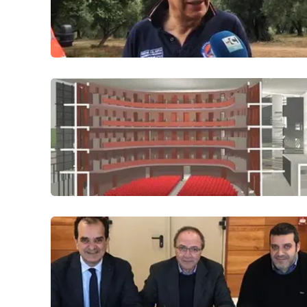
Venti di comunicazione
Streaming
LaC TV
LaC Network
LaC OnAir
Edizioni
locali
Catanzaro
Crotone
Vibo Valentia