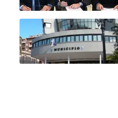
Reggio Calabria
Cosenza
Lamezia Terme
Progetti
speciali
Buona Sanità Calabria
La
Calabriavisione
Destinazioni
Eventi