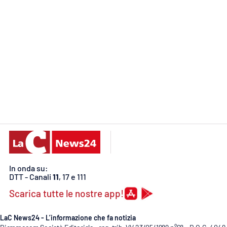
Food
Storie
LaC
Network
Lacplay.it
Lactv.it
Laconair.it
Lacitymag.it
In onda su:
DTT - Canali
11
, 17 e 111
Lacapitalenews.it
Scarica tutte le nostre app!
Ilreggino.it
LaC News24 - L’informazione che fa notizia