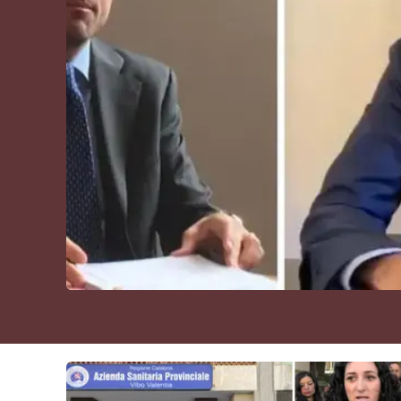
Cultura
Podcast
Meteo
Editoriali
Video
Ambiente
Cronaca
Cultura
Economia e Lavoro