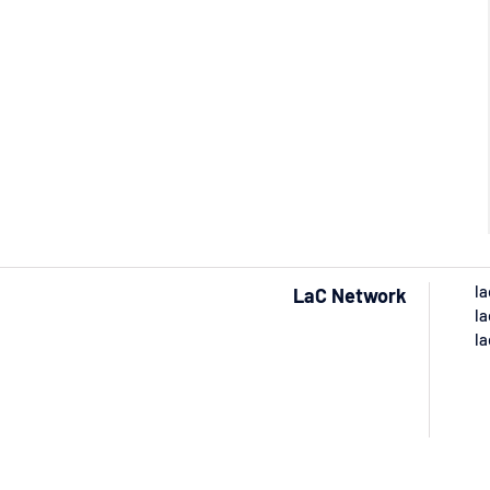
la
LaC Network
la
la