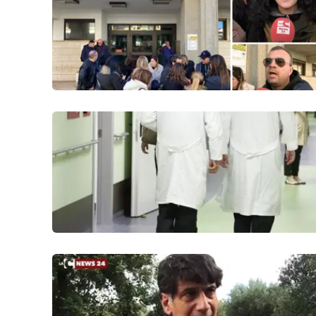
Politica
Sanità
Società
Sport
Rubriche
Good Morning Vietnam
Parchi Marini Calabria
Leggendo Alvaro insieme
Imprese Di Calabria
Le perfidie di Antonella Grippo