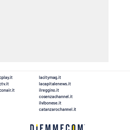
cplay.it
lacitymag.it
ctv.it
lacapitalenews.it
conair.it
ilreggino.it
cosenzachannel.it
ilvibonese.it
catanzarochannel.it