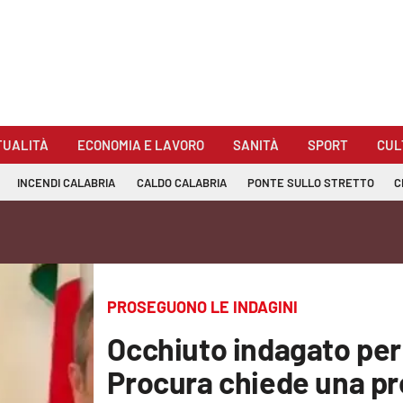
TUALITÀ
ECONOMIA E LAVORO
SANITÀ
SPORT
CUL
INCENDI CALABRIA
CALDO CALABRIA
PONTE SULLO STRETTO
C
PROSEGUONO LE INDAGINI
Occhiuto indagato per 
Procura chiede una pro