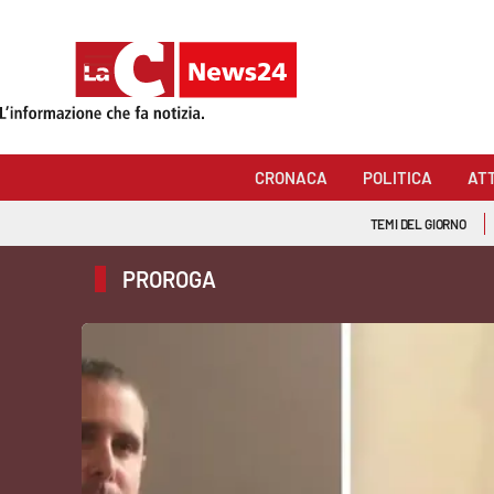
Sezioni
Cronaca
CRONACA
POLITICA
AT
Politica
TEMI DEL GIORNO
Attualità
PROROGA
Economia e lavoro
Italia Mondo
Sanità
Sport