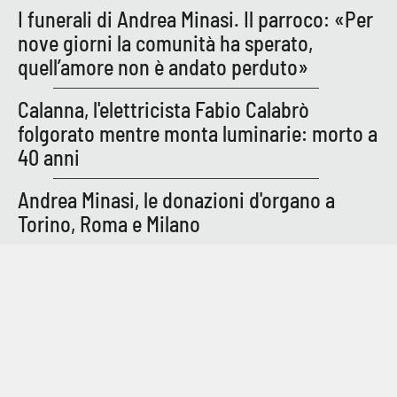
I funerali di Andrea Minasi. Il parroco: «Per
nove giorni la comunità ha sperato,
quell’amore non è andato perduto»
EDIZIONI
LOCALI
Calanna, l'elettricista Fabio Calabrò
Catanzaro
folgorato mentre monta luminarie: morto a
Crotone
40 anni
Andrea Minasi, le donazioni d'organo a
Vibo Valentia
Torino, Roma e Milano
Reggio Calabria
Cosenza
Lamezia Terme