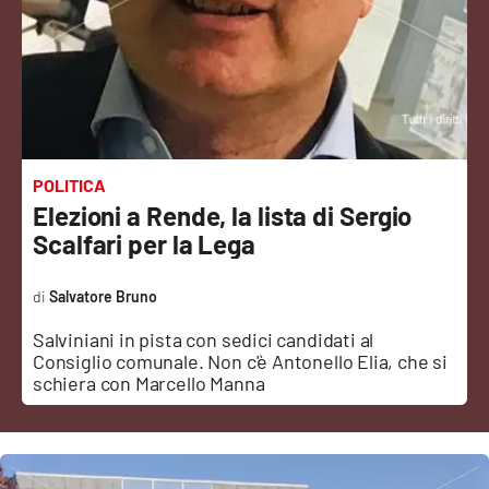
Sanità
Sport
Cultura
Podcast
POLITICA
Elezioni a Rende, la lista di Sergio
Meteo
Scalfari per la Lega
Editoriali
Salvatore Bruno
Salviniani in pista con sedici candidati al
Consiglio comunale. Non c'è Antonello Elia, che si
VIDEO
schiera con Marcello Manna
Ambiente
Cronaca