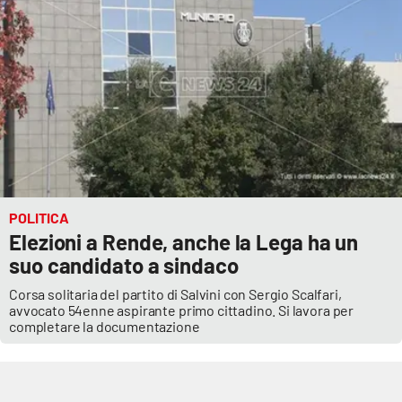
Cultura
Economia e Lavoro
Politica
Sanità
POLITICA
Società
Elezioni a Rende, anche la Lega ha un
suo candidato a sindaco
Sport
Corsa solitaria del partito di Salvini con Sergio Scalfari,
avvocato 54enne aspirante primo cittadino. Si lavora per
completare la documentazione
RUBRICHE
Good Morning Vietnam