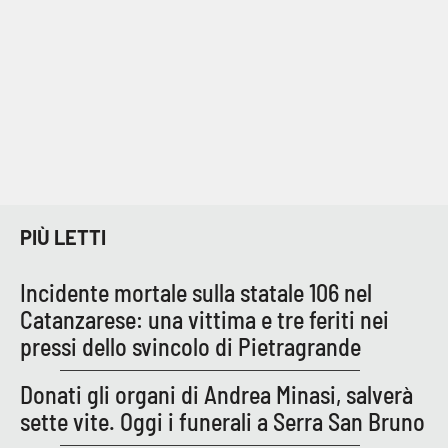
Parchi Marini Calabria
Leggendo Alvaro insieme
Imprese Di Calabria
Le perfidie di Antonella Grippo
Venti di comunicazione
PIÙ LETTI
Incidente mortale sulla statale 106 nel
STREAMING
Catanzarese: una vittima e tre feriti nei
LaC TV
pressi dello svincolo di Pietragrande
Donati gli organi di Andrea Minasi, salverà
LaC Network
sette vite. Oggi i funerali a Serra San Bruno
LaC OnAir