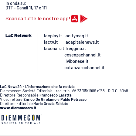
Lacplay.it
In onda su:
DTT - Canali
11
, 17 e 111
Lactv.it
Scarica tutte le nostre app!
Laconair.it
LaC Network
lacplay.it
lacitymag.it
lactv.it
lacapitalenews.it
Lacitymag.it
laconair.it
ilreggino.it
cosenzachannel.it
ilvibonese.it
Lacapitalenews.it
catanzarochannel.it
Ilreggino.it
LaC News24 - L’informazione che fa notizia
Diemmecom Società Editoriale - reg. trib. VV 23/05/1989 n°68 - R.O.C. 4049
Cosenzachannel.it
Direttore Responsabile
Francesco Laratta
Vicedirettore
Enrico De Girolamo
e
Pablo Petrasso
Direttore Editoriale
Maria Grazia Falduto
www.diemmecom.it
Ilvibonese.it
Catanzarochannel.it