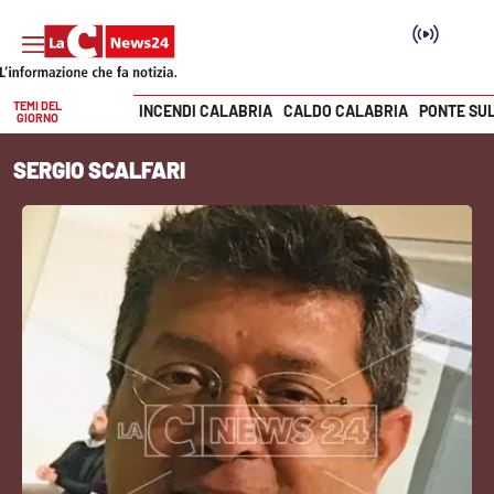
TEMI DEL
INCENDI CALABRIA
CALDO CALABRIA
PONTE SU
GIORNO
Vai
SERGIO SCALFARI
SEZIONI
Cronaca
Politica
Attualità
Economia e lavoro
Italia Mondo