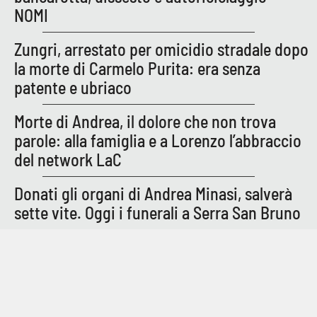
NOMI
Zungri, arrestato per omicidio stradale dopo
EDIZIONI
LOCALI
la morte di Carmelo Purita: era senza
patente e ubriaco
Catanzaro
Morte di Andrea, il dolore che non trova
Crotone
parole: alla famiglia e a Lorenzo l’abbraccio
del network LaC
Vibo Valentia
Donati gli organi di Andrea Minasi, salverà
Reggio Calabria
sette vite. Oggi i funerali a Serra San Bruno
Cosenza
Lamezia Terme