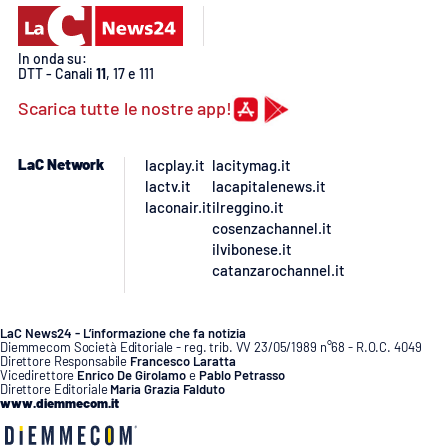
Lacplay.it
Lactv.it
In onda su:
DTT - Canali
11
, 17 e 111
Laconair.it
Scarica tutte le nostre app!
Lacitymag.it
LaC Network
lacplay.it
lacitymag.it
lactv.it
lacapitalenews.it
Lacapitalenews.it
laconair.it
ilreggino.it
cosenzachannel.it
ilvibonese.it
Ilreggino.it
catanzarochannel.it
Cosenzachannel.it
LaC News24 - L’informazione che fa notizia
Diemmecom Società Editoriale - reg. trib. VV 23/05/1989 n°68 - R.O.C. 4049
Ilvibonese.it
Direttore Responsabile
Francesco Laratta
Vicedirettore
Enrico De Girolamo
e
Pablo Petrasso
Direttore Editoriale
Maria Grazia Falduto
www.diemmecom.it
Catanzarochannel.it