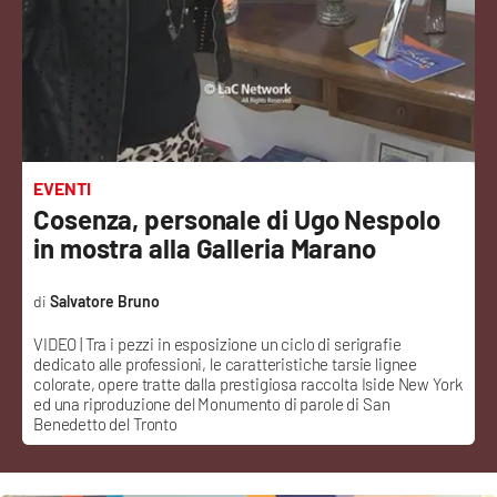
Sanità
Sport
Cultura
Podcast
EVENTI
Cosenza, personale di Ugo Nespolo
Meteo
in mostra alla Galleria Marano
Editoriali
Salvatore Bruno
VIDEO | Tra i pezzi in esposizione un ciclo di serigrafie
dedicato alle professioni, le caratteristiche tarsie lignee
VIDEO
colorate, opere tratte dalla prestigiosa raccolta Iside New York
ed una riproduzione del Monumento di parole di San
Benedetto del Tronto
Ambiente
Cronaca