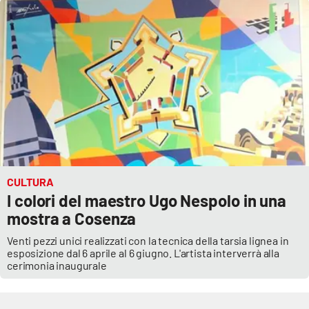
Cultura
Economia e Lavoro
Politica
Sanità
Società
CULTURA
I colori del maestro Ugo Nespolo in una
Sport
mostra a Cosenza
Venti pezzi unici realizzati con la tecnica della tarsia lignea in
esposizione dal 6 aprile al 6 giugno. L'artista interverrà alla
RUBRICHE
cerimonia inaugurale
Good Morning Vietnam