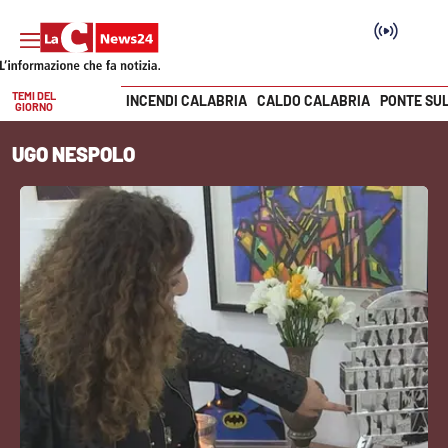
TEMI DEL
INCENDI CALABRIA
CALDO CALABRIA
PONTE SU
GIORNO
Vai
UGO NESPOLO
SEZIONI
Cronaca
Politica
Attualità
Economia e lavoro
Italia Mondo