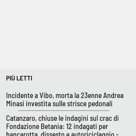
Parchi Marini Calabria
Leggendo Alvaro insieme
Imprese Di Calabria
Le perfidie di Antonella Grippo
Venti di comunicazione
PIÙ LETTI
STREAMING
Incidente a Vibo, morta la 23enne Andrea
Minasi investita sulle strisce pedonali
LaC TV
Catanzaro, chiuse le indagini sul crac di
LaC Network
Fondazione Betania: 12 indagati per
bancarotta, dissesto e autoriciclaggio -
LaC OnAir