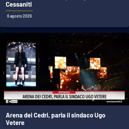
PROGETTI
SPECIALI
Cessaniti
Buona Sanità Calabria
6 agosto 2026
LA
CALABRIAVISIONE
Destinazioni
Eventi
Food
Storie
Arena dei Cedri, parla il sindaco Ugo
LAC
NETWORK
Vetere