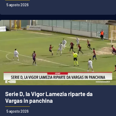
Lacplay.it
5 agosto 2026
Lactv.it
Laconair.it
Lacitymag.it
Lacapitalenews.it
Ilreggino.it
Cosenzachannel.it
Serie D, la Vigor Lamezia riparte da
Ilvibonese.it
Vargas in panchina
Catanzarochannel.it
5 agosto 2026