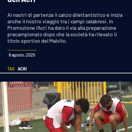
Sanità
Ai nastri di partenza il calcio dilettantistico e inizia
Sport
anche il nostro viaggio tra i campi calabresi. In
Promozione l'Acri ha dato il via alla preparazione
precampionato dopo che la società ha rilevato il
Cultura
titolo sportivo del Malvito.
Podcast
6 agosto, 2025
Meteo
TAG
ACRI
Editoriali
VIDEO
Ambiente
Cronaca