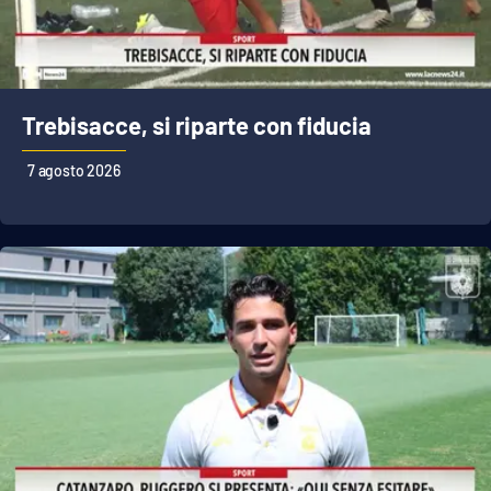
Cultura
Economia e Lavoro
Trebisacce, si riparte con fiducia
Politica
7 agosto 2026
Sanità
Società
Sport
RUBRICHE
Good Morning Vietnam