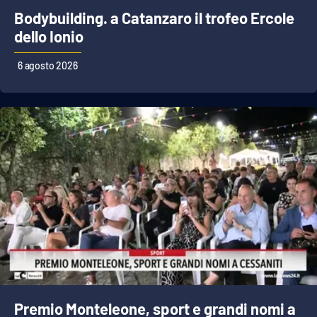
Bodybuilding. a Catanzaro il trofeo Ercole
dello Ionio
EDIZIONI
LOCALI
6 agosto 2026
Catanzaro
Crotone
Vibo Valentia
Reggio Calabria
Cosenza
Lamezia Terme
Premio Monteleone, sport e grandi nomi a