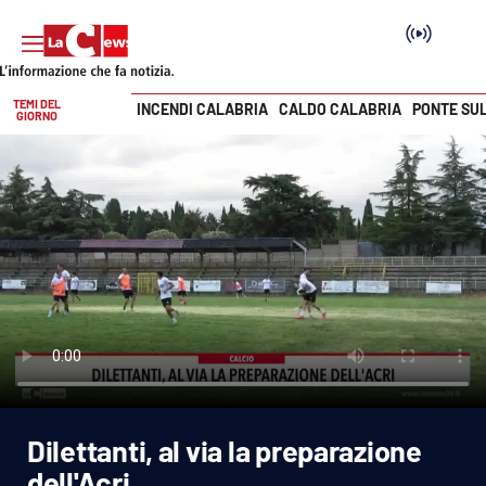
TEMI DEL
INCENDI CALABRIA
CALDO CALABRIA
PONTE SU
GIORNO
Vai
SEZIONI
Cronaca
Politica
Attualità
Economia e lavoro
Dilettanti, al via la preparazione
Italia Mondo
dell'Acri