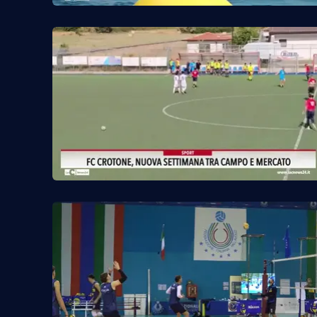
Food
Storie
LaC
Network
Lacplay.it
Lactv.it
Laconair.it
Lacitymag.it
Lacapitalenews.it
Ilreggino.it