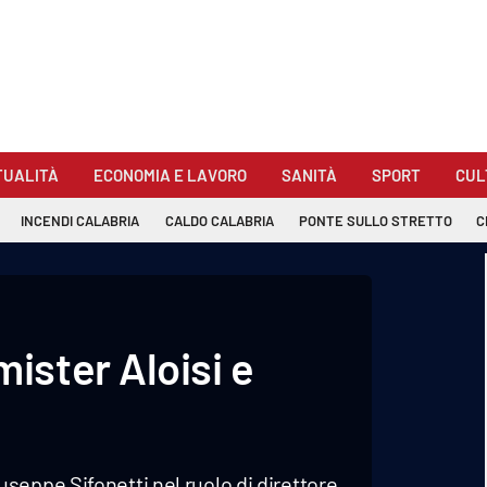
TUALITÀ
ECONOMIA E LAVORO
SANITÀ
SPORT
CUL
INCENDI CALABRIA
CALDO CALABRIA
PONTE SULLO STRETTO
C
ster Aloisi e
seppe Sifonetti nel ruolo di direttore