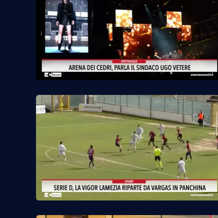
Venti di comunicazione
Streaming
LaC TV
LaC Network
LaC OnAir
Edizioni
locali
Catanzaro
Crotone
Vibo Valentia