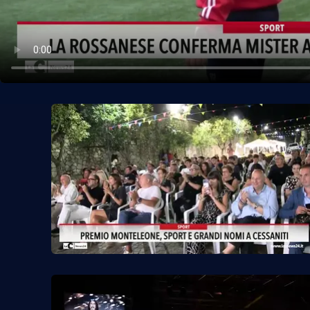
Politica
Sanità
Società
Sport
Rubriche
Good Morning Vietnam
Parchi Marini Calabria
Leggendo Alvaro insieme
Imprese Di Calabria
Le perfidie di Antonella Grippo