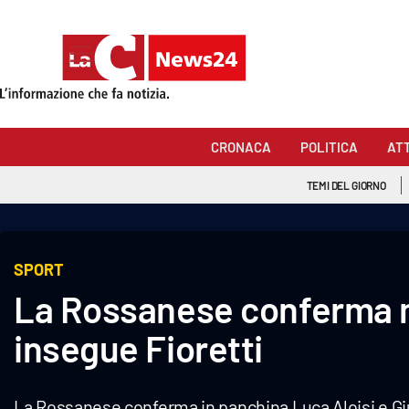
Sezioni
Cronaca
CRONACA
POLITICA
AT
Politica
TEMI DEL GIORNO
Attualità
Economia e lavoro
SPORT
La Rossanese conferma mi
Italia Mondo
insegue Fioretti
Sanità
Sport
La Rossanese conferma in panchina Luca Aloisi e Giu