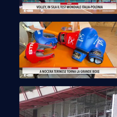
Cosenzachannel.it
Ilvibonese.it
Catanzarochannel.it
App
Android
Apple
Vai