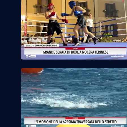
Reggio Calabria
Cosenza
Lamezia Terme
Progetti
speciali
Buona Sanità Calabria
La
Calabriavisione
Destinazioni
Eventi