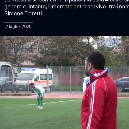
generale. Intanto, il mercato entra nel vivo: tra i nom
Cultura
Simone Fioretti.
Podcast
7 luglio, 2025
Meteo
Editoriali
Video
Ambiente
Cronaca
Cultura
Economia e Lavoro