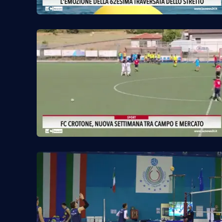
Cosenzachannel.it
Ilvibonese.it
Catanzarochannel.it
App
Android
Apple
Vai