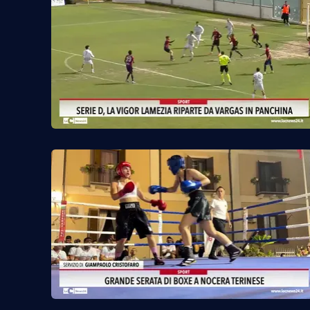
Reggio Calabria
Cosenza
Lamezia Terme
Progetti
speciali
Buona Sanità Calabria
La
Calabriavisione
Destinazioni
Eventi