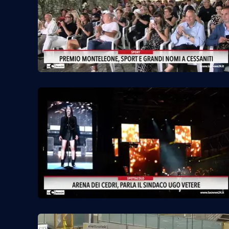
Venti di comunicazione
Streaming
LaC TV
LaC Network
LaC OnAir
Edizioni
locali
Catanzaro
Crotone
Vibo Valentia