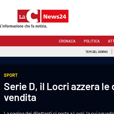
Sezioni
Cronaca
CRONACA
POLITICA
AT
Politica
TEMI DEL GIORNO
Attualità
Economia e lavoro
SPORT
Serie D, il Locri azzera le 
Italia Mondo
vendita
Sanità
Sport
La pagina dei dilettanti ci porta a Locri, la cui squ