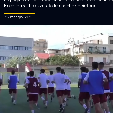
Eccellenza, ha azzerato le cariche societarie.
Cultura
22 maggio, 2025
Podcast
Meteo
Editoriali
Video
Ambiente
Cronaca
Cultura
Economia e Lavoro