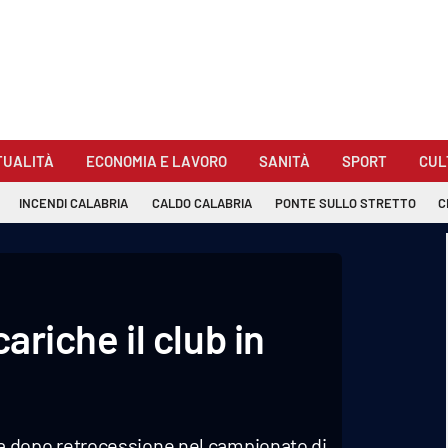
TUALITÀ
ECONOMIA E LAVORO
SANITÀ
SPORT
CUL
INCENDI CALABRIA
CALDO CALABRIA
PONTE SULLO STRETTO
C
cariche il club in
adra dopo retrocessione nel campionato di