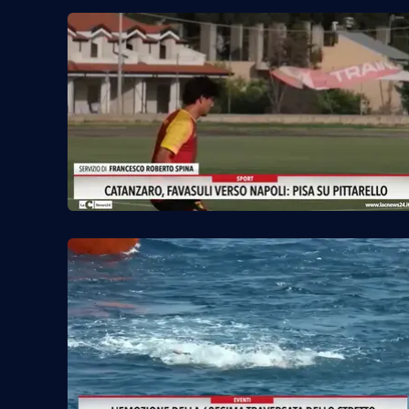
Food
Storie
LaC
Network
Lacplay.it
Lactv.it
Laconair.it
Lacitymag.it
Lacapitalenews.it
Ilreggino.it