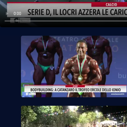
Politica
Sanità
Società
Sport
Rubriche
Good Morning Vietnam
Parchi Marini Calabria
Leggendo Alvaro insieme
Imprese Di Calabria
Le perfidie di Antonella Grippo