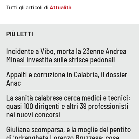
Tutti gli articoli di
Attualità
EDIZIONI
LOCALI
PIÙ LETTI
Catanzaro
Incidente a Vibo, morta la 23enne Andrea
Crotone
Minasi investita sulle strisce pedonali
Vibo Valentia
Appalti e corruzione in Calabria, il dossier
Anac
Reggio Calabria
La sanità calabrese cerca medici e tecnici:
Cosenza
quasi 100 dirigenti e altri 39 professionisti
nei nuovi concorsi
Lamezia Terme
Giuliana scomparsa, è la moglie del pentito
di ’ndrangheta Lorenzo Bruzzese: cosa