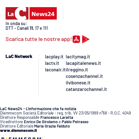
Lacplay.it
Lactv.it
In onda su:
DTT - Canali
11
, 17 e 111
Laconair.it
Scarica tutte le nostre app!
Lacitymag.it
LaC Network
lacplay.it
lacitymag.it
lactv.it
lacapitalenews.it
Lacapitalenews.it
laconair.it
ilreggino.it
cosenzachannel.it
Ilreggino.it
ilvibonese.it
catanzarochannel.it
Cosenzachannel.it
LaC News24 - L’informazione che fa notizia
Ilvibonese.it
Diemmecom Società Editoriale - reg. trib. VV 23/05/1989 n°68 - R.O.C. 4049
Direttore Responsabile
Francesco Laratta
Vicedirettore
Enrico De Girolamo
e
Pablo Petrasso
Direttore Editoriale
Maria Grazia Falduto
Catanzarochannel.it
www.diemmecom.it