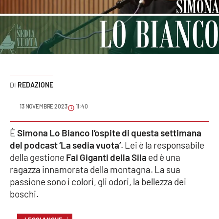
Sanità
Sport
Cultura
Podcast
REDAZIONE
Meteo
13 NOVEMBRE 2023
11:40
Editoriali
È
Simona Lo Bianco l’ospite di questa settimana
del podcast ‘La sedia vuota’
. Lei è la responsabile
della gestione
Fai Giganti della Sila
ed è una
ragazza innamorata della montagna. La sua
VIDEO
passione sono i colori, gli odori, la bellezza dei
Ambiente
boschi.
Cronaca
↓