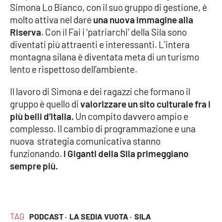
Simona Lo Bianco, con il suo gruppo di gestione, è
Parchi Marini Calabria
molto attiva nel dare
una nuova immagine alla
Riserva
. Con il Fai i ‘patriarchi’ della Sila sono
Leggendo Alvaro insieme
diventati più attraenti e interessanti. L’intera
montagna silana è diventata meta di un turismo
Imprese Di Calabria
lento e rispettoso dell’ambiente.
Le perfidie di Antonella Grippo
Il lavoro di Simona e dei ragazzi che formano il
gruppo è quello di
valorizzare un sito culturale fra i
Venti di comunicazione
più belli d’Italia.
Un compito davvero ampio e
complesso. Il cambio di programmazione e una
nuova strategia comunicativa stanno
STREAMING
funzionando.
I Giganti della Sila primeggiano
sempre più.
LaC TV
LaC Network
TAG
PODCAST ·
LA SEDIA VUOTA ·
SILA
LaC OnAir