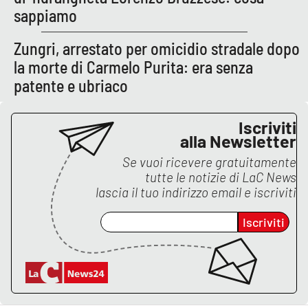
PROGETTI
SPECIALI
sappiamo
Buona Sanità Calabria
Zungri, arrestato per omicidio stradale dopo
la morte di Carmelo Purita: era senza
patente e ubriaco
LA
CALABRIAVISIONE
Destinazioni
Iscriviti
alla Newsletter
Eventi
Se vuoi ricevere gratuitamente
tutte le notizie di
LaC News
Food
lascia il tuo indirizzo email e iscriviti
Iscriviti
Storie
LAC
NETWORK