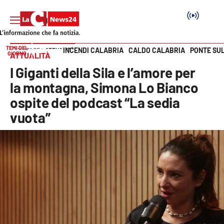
TEMI DEL
INCENDI CALABRIA
CALDO CALABRIA
PONTE SU
HOME PAGE
ATTUALITÀ
GIORNO
ATTUALITÀ
Vai
I Giganti della Sila e l’amore per
SEZIONI
la montagna, Simona Lo Bianco
ospite del podcast “La sedia
Cronaca
vuota”
Politica
Attualità
Economia e lavoro
Italia Mondo