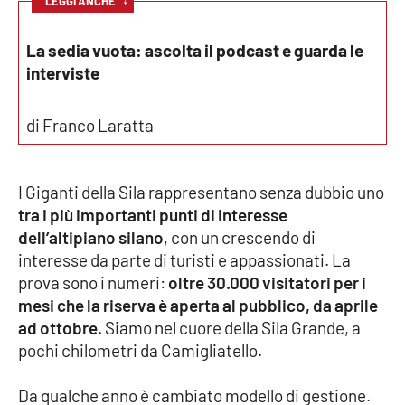
LEGGI ANCHE
Cultura
La sedia vuota: ascolta il podcast e guarda le
interviste
Economia e Lavoro
di Franco Laratta
Politica
Sanità
I Giganti della Sila rappresentano senza dubbio uno
tra i più importanti punti di interesse
Società
dell’altipiano silano
, con un crescendo di
interesse da parte di turisti e appassionati. La
Sport
prova sono i numeri:
oltre 30.000 visitatori per i
mesi che la riserva è aperta al pubblico, da aprile
ad ottobre.
Siamo nel cuore della Sila Grande, a
RUBRICHE
pochi chilometri da Camigliatello.
Good Morning Vietnam
Da qualche anno è cambiato modello di gestione.