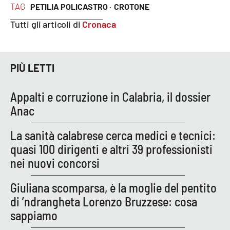
TAG
PETILIA POLICASTRO ·
CROTONE
Tutti gli articoli di
Cronaca
EDIZIONI
LOCALI
Catanzaro
PIÙ LETTI
Crotone
Appalti e corruzione in Calabria, il dossier
Anac
Vibo Valentia
La sanità calabrese cerca medici e tecnici:
Reggio Calabria
quasi 100 dirigenti e altri 39 professionisti
nei nuovi concorsi
Cosenza
Giuliana scomparsa, è la moglie del pentito
Lamezia Terme
di ’ndrangheta Lorenzo Bruzzese: cosa
sappiamo