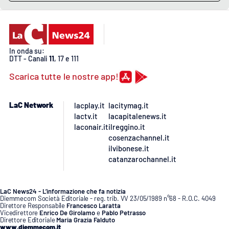
Lacplay.it
Lactv.it
In onda su:
Laconair.it
DTT - Canali
11
, 17 e 111
Scarica tutte le nostre app!
Lacitymag.it
LaC Network
lacplay.it
lacitymag.it
Lacapitalenews.it
lactv.it
lacapitalenews.it
laconair.it
ilreggino.it
Ilreggino.it
cosenzachannel.it
ilvibonese.it
Cosenzachannel.it
catanzarochannel.it
Ilvibonese.it
LaC News24 - L’informazione che fa notizia
Diemmecom Società Editoriale - reg. trib. VV 23/05/1989 n°68 - R.O.C. 4049
Direttore Responsabile
Francesco Laratta
Catanzarochannel.it
Vicedirettore
Enrico De Girolamo
e
Pablo Petrasso
Direttore Editoriale
Maria Grazia Falduto
www.diemmecom.it