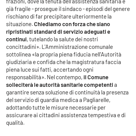
frazioni, dove la tenuta dell'assistenza sanitaria è
Parchi Marini Calabria
già fragile - prosegue il sindaco - episodi del genere
rischiano di far precipitare ulteriormente la
Leggendo Alvaro insieme
situazione.
Chiediamo con forza che siano
ripristinati standard di servizio adeguati e
Imprese Di Calabria
continui
, tutelando la salute dei nostri
concittadini». L'Amministrazione comunale
Le perfidie di Antonella Grippo
sottolinea «la propria piena fiducia nell'Autorità
giudiziaria e confida che la magistratura faccia
Venti di comunicazione
piena luce sui fatti, accertando ogni
responsabilità». Nel contempo,
il Comune
solleciterà le autorità sanitarie competenti
a
STREAMING
garantire senza soluzione di continuità la presenza
del servizio di guardia medica a Pagliarelle,
LaC TV
adottando tutte le misure necessarie per
assicurare ai cittadini assistenza tempestiva e di
LaC Network
qualità.
LaC OnAir