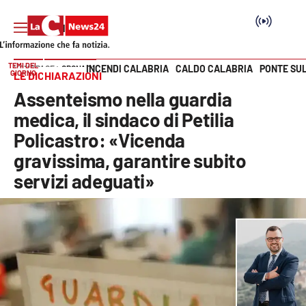
TEMI DEL
INCENDI CALABRIA
CALDO CALABRIA
PONTE SU
HOME PAGE
CRONACA
GIORNO
LE DICHIARAZIONI
Vai
Assenteismo nella guardia
SEZIONI
medica, il sindaco di Petilia
Policastro: «Vicenda
Cronaca
gravissima, garantire subito
servizi adeguati»
Politica
Attualità
Economia e lavoro
Italia Mondo