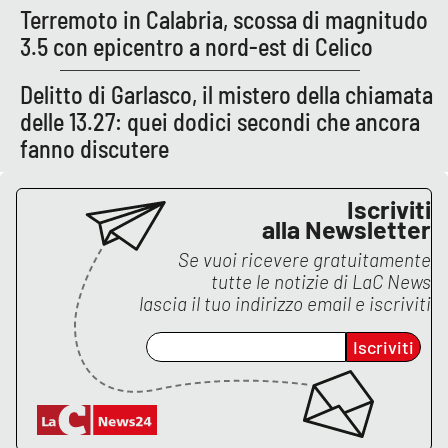
PROGETTI
SPECIALI
Terremoto in Calabria, scossa di magnitudo
3.5 con epicentro a nord-est di Celico
Buona Sanità Calabria
Delitto di Garlasco, il mistero della chiamata
delle 13.27: quei dodici secondi che ancora
LA
CALABRIAVISIONE
fanno discutere
Destinazioni
Iscriviti
alla Newsletter
Eventi
Se vuoi ricevere gratuitamente
Food
tutte le notizie di
LaC News
lascia il tuo indirizzo email e iscriviti
Storie
Iscriviti
LAC
NETWORK