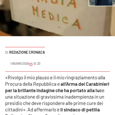
Sanità
Sport
Cultura
Podcast
REDAZIONE CRONACA
Meteo
1 GIUGNO 2026
12:23
Editoriali
«Rivolgo il mio plauso e il mio ringraziamento alla
Procura della Repubblica e
all'Arma dei Carabinieri
VIDEO
per la brillante indagine che ha portato alla luc
e
una situazione di gravissima inadempienza in un
Ambiente
presidio che deve rispondere alle prime cure dei
cittadini». Ad affermarlo è
il sindaco di petilia
Cronaca