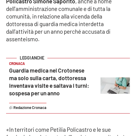
Policastro Simone Saporito
, anche a nome
dell'amministrazione comunale e di tutta la
Cultura
comunità, in relazione alla vicenda della
dottoressa di guardia medica interdetta
Economia e Lavoro
dall'attività per un anno perché accusata di
assenteismo.
Politica
Sanità
CRONACA
Guardia medica nel Crotonese
Società
ma solo sulla carta, dottoressa
inventava visite e saltava i turni:
Sport
sospesa per un anno
Redazione Cronaca
RUBRICHE
Good Morning Vietnam
«In territori come Petilia Policastro e le sue