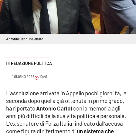
Sanità
Sport
Cultura
Antonio Caridi in Senato
Podcast
REDAZIONE POLITICA
Meteo
1 GIUGNO 2026
10:47
Editoriali
L’assoluzione arrivata in Appello pochi giorni fa, la
seconda dopo quella già ottenuta in primo grado,
VIDEO
ha riportato
Antonio Caridi
con la memoria agli
anni più difficili della sua vita politica e personale.
Ambiente
L’ex senatore di Forza Italia, indicato dall’accusa
come figura di riferimento di
un sistema che
Cronaca