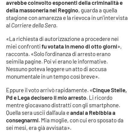
avrebbe coinvolto esponenti della criminalità e
della massoneria nel Reggino
, guarda a quella
Cultura
stagione con amarezza e la rievoca in un’intervista
al
Corriere della Sera
.
Economia e Lavoro
«La richiesta di autorizzazione a procedere nei
Politica
miei confronti
fu votata in meno di otto giorni
»,
racconta. «Solo l’ordinanza di arresto erano
Sanità
seimila pagine. Poi vi erano le informative.
Nessuno poteva leggere un atto di accusa
Società
monumentale in un tempo così breve».
Eppure il voto arrivò rapidamente. «
Cinque Stelle,
Sport
Pd e Lega decisero il mio arresto
. Li ricordo
mentre giocavano distratti con gli smartphone.
Quella sera uscii dall’aula e
andai a Rebibbia a
RUBRICHE
consegnarmi
. Mia moglie, con cui ero sposato da
Good Morning Vietnam
sei mesi, era già avvisata».