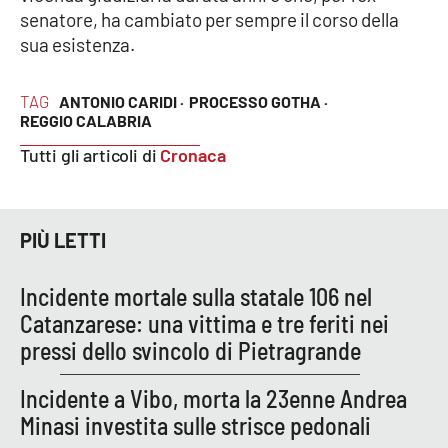
Lacplay.it
senatore, ha cambiato per sempre il corso della
sua esistenza.
Lactv.it
TAG
ANTONIO CARIDI ·
PROCESSO GOTHA ·
Laconair.it
REGGIO CALABRIA
Tutti gli articoli di
Cronaca
Lacitymag.it
Lacapitalenews.it
PIÙ LETTI
Ilreggino.it
Incidente mortale sulla statale 106 nel
Cosenzachannel.it
Catanzarese: una vittima e tre feriti nei
pressi dello svincolo di Pietragrande
Ilvibonese.it
Incidente a Vibo, morta la 23enne Andrea
Catanzarochannel.it
Minasi investita sulle strisce pedonali