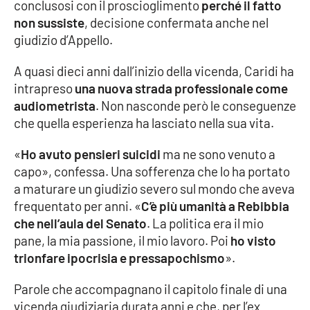
PROGETTI
conclusosi con il proscioglimento
perché il fatto
SPECIALI
non sussiste
, decisione confermata anche nel
Buona Sanità Calabria
giudizio d’Appello.
A quasi dieci anni dall’inizio della vicenda, Caridi ha
intrapreso
una nuova strada professionale come
LA
CALABRIAVISIONE
audiometrista
. Non nasconde però le conseguenze
Destinazioni
che quella esperienza ha lasciato nella sua vita.
«
Ho avuto pensieri suicidi
ma ne sono venuto a
Eventi
capo», confessa. Una sofferenza che lo ha portato
a maturare un giudizio severo sul mondo che aveva
Food
frequentato per anni. «
C’è più umanità a Rebibbia
che nell’aula del Senato
. La politica era il mio
Storie
pane, la mia passione, il mio lavoro. Poi
ho visto
trionfare ipocrisia e pressapochismo
».
LAC
NETWORK
Parole che accompagnano il capitolo finale di una
vicenda giudiziaria durata anni e che, per l’ex