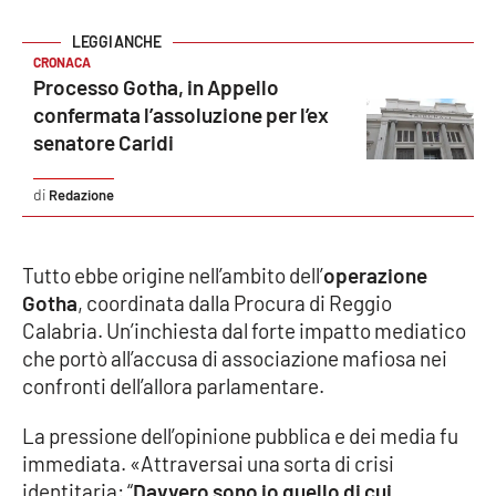
Parchi Marini Calabria
CRONACA
Leggendo Alvaro insieme
Processo Gotha, in Appello
confermata l’assoluzione per l’ex
Imprese Di Calabria
senatore Caridi
Le perfidie di Antonella Grippo
Redazione
Venti di comunicazione
Tutto ebbe origine nell’ambito dell’
operazione
Gotha
, coordinata dalla Procura di Reggio
Calabria. Un’inchiesta dal forte impatto mediatico
STREAMING
che portò all’accusa di associazione mafiosa nei
LaC TV
confronti dell’allora parlamentare.
La pressione dell’opinione pubblica e dei media fu
LaC Network
immediata. «Attraversai una sorta di crisi
identitaria: “
Davvero sono io quello di cui
LaC OnAir