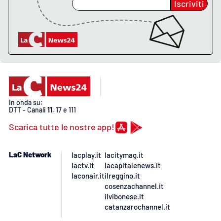
Iscriviti
In onda su:
DTT - Canali
11
, 17 e 111
Scarica tutte le nostre app!
LaC Network
lacplay.it
lacitymag.it
lactv.it
lacapitalenews.it
laconair.it
ilreggino.it
cosenzachannel.it
ilvibonese.it
catanzarochannel.it