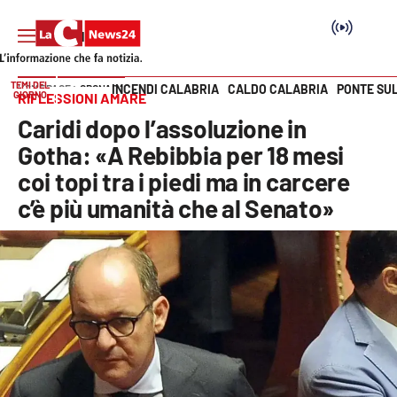
TEMI DEL
INCENDI CALABRIA
CALDO CALABRIA
PONTE SU
HOME PAGE
CRONACA
GIORNO
RIFLESSIONI AMARE
Vai
Caridi dopo l’assoluzione in
SEZIONI
Gotha: «A Rebibbia per 18 mesi
coi topi tra i piedi ma in carcere
Cronaca
c’è più umanità che al Senato»
Politica
Attualità
Economia e lavoro
Italia Mondo