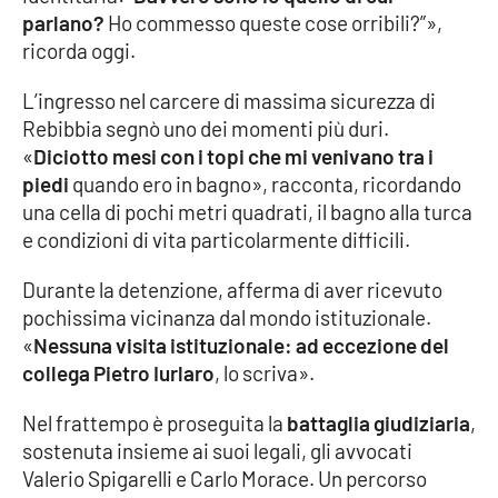
parlano?
Ho commesso queste cose orribili?”»,
ricorda oggi.
EDIZIONI
LOCALI
L’ingresso nel carcere di massima sicurezza di
Rebibbia segnò uno dei momenti più duri.
Catanzaro
«
Diciotto mesi con i topi che mi venivano tra i
piedi
quando ero in bagno», racconta, ricordando
Crotone
una cella di pochi metri quadrati, il bagno alla turca
e condizioni di vita particolarmente difficili.
Vibo Valentia
Durante la detenzione, afferma di aver ricevuto
Reggio Calabria
pochissima vicinanza dal mondo istituzionale.
«
Nessuna visita istituzionale: ad eccezione del
Cosenza
collega Pietro Iurlaro
, lo scriva».
Lamezia Terme
Nel frattempo è proseguita la
battaglia giudiziaria
,
sostenuta insieme ai suoi legali, gli avvocati
Valerio Spigarelli e Carlo Morace. Un percorso