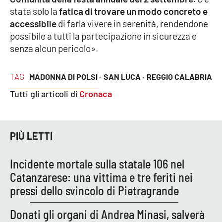
Lacplay.it
stata solo la
fatica di trovare un modo concreto e
accessibile
di farla vivere in serenità, rendendone
Lactv.it
possibile a tutti la partecipazione in sicurezza e
senza alcun pericolo».
Laconair.it
TAG
MADONNA DI POLSI ·
SAN LUCA ·
REGGIO CALABRIA
Lacitymag.it
Tutti gli articoli di
Cronaca
Lacapitalenews.it
Ilreggino.it
PIÙ LETTI
Cosenzachannel.it
Incidente mortale sulla statale 106 nel
Catanzarese: una vittima e tre feriti nei
Ilvibonese.it
pressi dello svincolo di Pietragrande
Catanzarochannel.it
Donati gli organi di Andrea Minasi, salverà