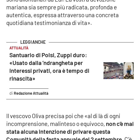
PROGETTI
SPECIALI
mariana sia sempre più radicata, profonda e
autentica, espressa attraverso una concreta
Buona Sanità Calabria
quotidiana testimonianza di vita».
LA
CALABRIAVISIONE
ATTUALITÀ
Santuario di Polsi, Zuppi duro:
Destinazioni
«Usato dalla ’ndrangheta per
interessi privati, ora è tempo di
Eventi
rinascita»
Food
Redazione Attualità
Storie
Il vescovo Oliva precisa poi che «al di là di ogni
incomprensione, malinteso o equivoco,
non c’è mai
LAC
NETWORK
stata alcuna intenzione di privare questa
Comunità della festa annuale del 2 settembre
. C’è