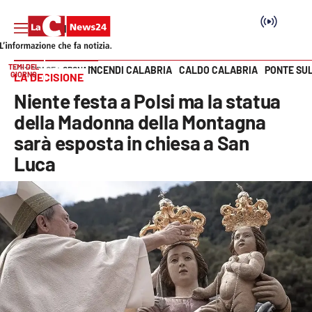
TEMI DEL
INCENDI CALABRIA
CALDO CALABRIA
PONTE SU
HOME PAGE
CRONACA
GIORNO
LA DECISIONE
Vai
Niente festa a Polsi ma la statua
SEZIONI
della Madonna della Montagna
sarà esposta in chiesa a San
Cronaca
Luca
Politica
Attualità
Economia e lavoro
Italia Mondo