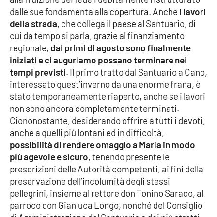
Parchi Marini Calabria
dalle sue fondamenta alla copertura. Anche
i lavori
della strada
, che collega il paese al Santuario, di
Leggendo Alvaro insieme
cui da tempo si parla, grazie al finanziamento
regionale,
dai primi di agosto sono finalmente
Imprese Di Calabria
iniziati e ci auguriamo possano terminare nei
tempi previsti
. Il primo tratto dal Santuario a Cano,
interessato quest’inverno da una enorme frana, è
Le perfidie di Antonella Grippo
stato temporaneamente riaperto, anche se i lavori
non sono ancora completamente terminati.
Venti di comunicazione
Ciononostante, desiderando offrire a tutti i devoti,
anche a quelli più lontani ed in difficoltà,
possibilità di rendere omaggio a Maria in modo
STREAMING
più agevole e sicuro
, tenendo presente le
LaC TV
prescrizioni delle Autorità competenti, ai fini della
preservazione dell’incolumità degli stessi
LaC Network
pellegrini, insieme al rettore don Tonino Saraco, al
parroco don Gianluca Longo, nonché del Consiglio
LaC OnAir