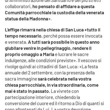
di Amministrazione del Santuario e dei più stretti
collaboratori,
ho pensato di affidare a questa
Comunità parrocchiale la custodia della venerata
EDIZIONI
statua della Madonna
».
LOCALI
L’effige rimarrà nella chiesa di San Luca «tutto il
Catanzaro
tempo necessario
, perché possa essere invocata
e venerata.
A tutti sarà possibile in questo anno
Crotone
giubilare venire in pellegrinaggio, rendere il
proprio omaggio a Maria
e lucrare le sacre
Vibo Valentia
indulgenze, alle condizioni previste». Il vescovo si
rivolge quindi ai cittadini di San Luca: «La festa
Reggio Calabria
annuale del 2 settembre, con la presenza della
sacra immagine
sarà celebrata nella vostra
Cosenza
chiesa parrocchiale, in via straordinaria, come
mai è stato in passato.
La vivrete con
Lamezia Terme
partecipazione interiore, chiedendo la
conversione del cuore ed il ritorno a Dio di quanti si
sono allontanati da Lui. La vostra devozione