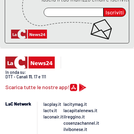
Iscriviti
In onda su:
DTT - Canali
11
, 17 e 111
Scarica tutte le nostre app!
LaC Network
lacplay.it
lacitymag.it
lactv.it
lacapitalenews.it
laconair.it
ilreggino.it
cosenzachannel.it
ilvibonese.it