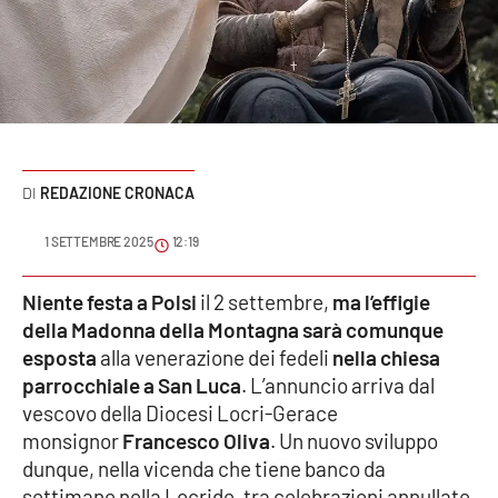
Sanità
Sport
Cultura
Podcast
REDAZIONE CRONACA
Meteo
1 SETTEMBRE 2025
12:19
Editoriali
Niente festa a Polsi
il 2 settembre,
ma l’effigie
della Madonna della Montagna sarà comunque
esposta
alla venerazione dei fedeli
nella chiesa
parrocchiale a San Luca
.
L’annuncio arriva dal
VIDEO
vescovo della Diocesi Locri-Gerace
Ambiente
monsignor
Francesco Oliva
. Un nuovo sviluppo
dunque, nella vicenda che tiene banco da
Cronaca
settimane nella Locride, tra celebrazioni annullate