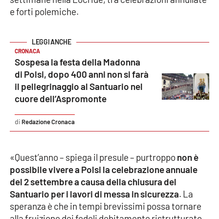
e forti polemiche.
Cultura
Economia e Lavoro
CRONACA
Sospesa la festa della Madonna
Politica
di Polsi, dopo 400 anni non si farà
il pellegrinaggio al Santuario nel
Sanità
cuore dell’Aspromonte
Società
Redazione Cronaca
Sport
«Quest’anno – spiega il presule – purtroppo
non è
possibile vivere a Polsi la celebrazione annuale
del 2 settembre a causa della chiusura del
RUBRICHE
Santuario per i lavori di messa in sicurezza
. La
Good Morning Vietnam
speranza è che in tempi brevissimi possa tornare
alla fruizione dei fedeli debitamente ristrutturato