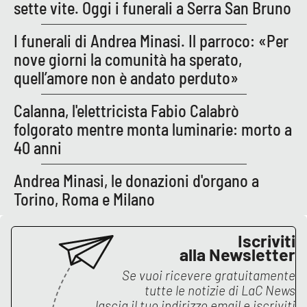
sette vite. Oggi i funerali a Serra San Bruno
APP
I funerali di Andrea Minasi. Il parroco: «Per
nove giorni la comunità ha sperato,
Android
quell’amore non è andato perduto»
Apple
Calanna, l'elettricista Fabio Calabrò
folgorato mentre monta luminarie: morto a
40 anni
Andrea Minasi, le donazioni d'organo a
Torino, Roma e Milano
Iscriviti
alla Newsletter
Se vuoi ricevere gratuitamente
tutte le notizie di
LaC News
lascia il tuo indirizzo email e iscriviti