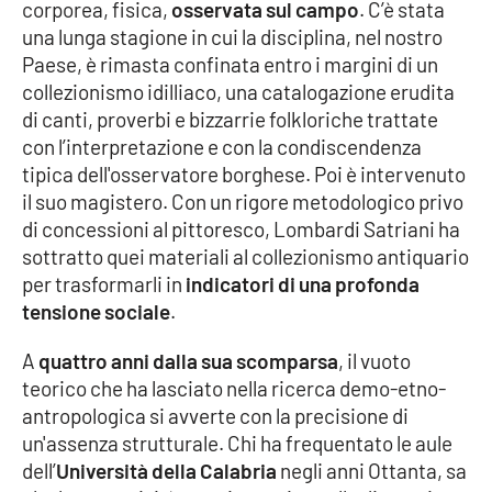
corporea, fisica,
osservata sul campo
. C’è stata
una lunga stagione in cui la disciplina, nel nostro
Cultura
Paese, è rimasta confinata entro i margini di un
collezionismo idilliaco, una catalogazione erudita
Economia e Lavoro
di canti, proverbi e bizzarrie folkloriche trattate
con l’interpretazione e con la condiscendenza
Politica
tipica dell'osservatore borghese. Poi è intervenuto
il suo magistero. Con un rigore metodologico privo
Sanità
di concessioni al pittoresco, Lombardi Satriani ha
sottratto quei materiali al collezionismo antiquario
Società
per trasformarli in
indicatori di una profonda
tensione sociale
.
Sport
A
quattro anni dalla sua scomparsa
, il vuoto
teorico che ha lasciato nella ricerca demo-etno-
RUBRICHE
antropologica si avverte con la precisione di
un'assenza strutturale. Chi ha frequentato le aule
Good Morning Vietnam
dell’
Università della Calabria
negli anni Ottanta, sa