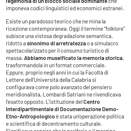
l’egemonia di un blocco sociale dominante
che
imponeva codici linguistici ed economici estranei.
Esiste un paradosso teorico che ne mina la
EDIZIONI
LOCALI
ricezione contemporanea. Oggi il termine “folklore”
Catanzaro
subisce una vistosa degradazione semantica,
ridotto a
sinonimo di arretratezza
o a simulacro
spettacolarizzato per il consumo turistico di
Crotone
massa.
Abbiamo museificato la memoria storica
,
trasformandola in un format commerciale.
Vibo Valentia
Eppure, proprio negli anni in cui la Facoltà di
Lettere dell'Università della Calabria si
Reggio Calabria
configurava come polo avanzato del pensiero
meridionalista, Lombardi Satriani ne rivendicava
Cosenza
l'esatto opposto. L'istituzione del
Centro
Interdipartimentale di Documentazione Demo-
Lamezia Terme
Etno-Antropologico
è stata un'operazione politica
e scientifica di decentramento culturale.
Significava sancire che la periferia e il margine