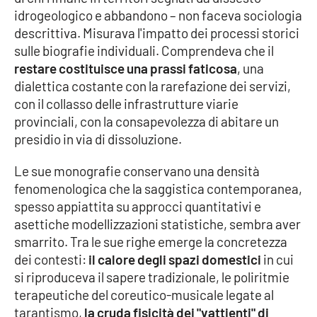
Lacplay.it
idrogeologico e abbandono – non faceva sociologia
descrittiva. Misurava l'impatto dei processi storici
Lactv.it
sulle biografie individuali. Comprendeva che il
restare costituisce una prassi faticosa
, una
Laconair.it
dialettica costante con la rarefazione dei servizi,
con il collasso delle infrastrutture viarie
Lacitymag.it
provinciali, con la consapevolezza di abitare un
presidio in via di dissoluzione.
Lacapitalenews.it
Le sue monografie conservano una densità
Ilreggino.it
fenomenologica che la saggistica contemporanea,
spesso appiattita su approcci quantitativi e
Cosenzachannel.it
asettiche modellizzazioni statistiche, sembra aver
smarrito. Tra le sue righe emerge la concretezza
Ilvibonese.it
dei contesti:
il calore degli spazi domestici
in cui
si riproduceva il sapere tradizionale, le poliritmie
Catanzarochannel.it
terapeutiche del coreutico-musicale legate al
tarantismo,
la cruda fisicità dei "vattienti" di