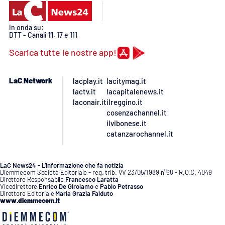
In onda su:
DTT - Canali
11
, 17 e 111
Scarica tutte le nostre app!
LaC Network
lacplay.it
lacitymag.it
lactv.it
lacapitalenews.it
laconair.it
ilreggino.it
cosenzachannel.it
ilvibonese.it
catanzarochannel.it
LaC News24 - L’informazione che fa notizia
Diemmecom Società Editoriale - reg. trib. VV 23/05/1989 n°68 - R.O.C. 4049
Direttore Responsabile
Francesco Laratta
Vicedirettore
Enrico De Girolamo
e
Pablo Petrasso
Direttore Editoriale
Maria Grazia Falduto
www.diemmecom.it