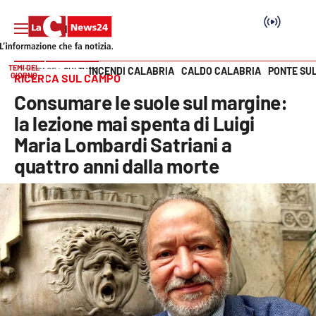
TEMI DEL
INCENDI CALABRIA
CALDO CALABRIA
PONTE SU
HOME PAGE
CULTURA
GIORNO
RICERCA SUL CAMPO
Vai
Consumare le suole sul margine:
SEZIONI
la lezione mai spenta di Luigi
Maria Lombardi Satriani a
Cronaca
quattro anni dalla morte
Politica
Attualità
Economia e lavoro
Italia Mondo