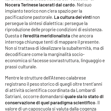
Nocera Terinese lacerati dal cardo
. Nel suo
APP
impianto teorico non c’era spazio per la
pacificazione pastorale.
La cultura dei vinti
non
Android
persegue la sintesi dialettica; persegue la
riproduzione delle proprie condizioni di esistenza.
Apple
Questa è
l’eredità meridionalista
che ancora
interroga chiunque tenti di mappare il presente.
Non si trattava di idealizzare la subalternità, ma di
decodificare come la marginalità socio-
economica si facesse sovrastruttura, linguaggio e
prassi culturale.
Mentre le strutture dell’Ateneo calabrese
registrano il peso storico di quegli oltre trent'anni
di attività scientifica coordinata da Lombardi
Satriani, occorre domandarsi
quale sia lo stato di
conservazione di quel paradigma scientifico
. Il
valore di un caposcuola si valuta dalla cogenza