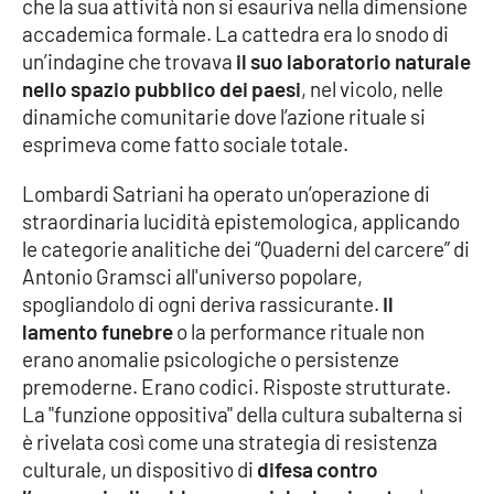
che la sua attività non si esauriva nella dimensione
Parchi Marini Calabria
accademica formale. La cattedra era lo snodo di
un’indagine che trovava
il suo laboratorio naturale
Leggendo Alvaro insieme
nello spazio pubblico dei paesi
, nel vicolo, nelle
dinamiche comunitarie dove l’azione rituale si
Imprese Di Calabria
esprimeva come fatto sociale totale.
Le perfidie di Antonella Grippo
Lombardi Satriani ha operato un’operazione di
straordinaria lucidità epistemologica, applicando
Venti di comunicazione
le categorie analitiche dei “Quaderni del carcere” di
Antonio Gramsci all'universo popolare,
spogliandolo di ogni deriva rassicurante.
Il
lamento funebre
o la performance rituale non
STREAMING
erano anomalie psicologiche o persistenze
LaC TV
premoderne. Erano codici. Risposte strutturate.
La "funzione oppositiva" della cultura subalterna si
LaC Network
è rivelata così come una strategia di resistenza
culturale, un dispositivo di
difesa contro
LaC OnAir