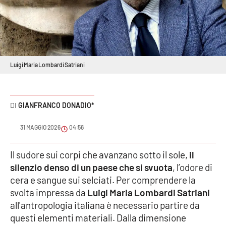
Sanità
Sport
Cultura
Luigi Maria Lombardi Satriani
Podcast
GIANFRANCO DONADIO*
Meteo
31 MAGGIO 2026
04:56
Editoriali
Il sudore sui corpi che avanzano sotto il sole,
il
silenzio denso di un paese che si svuota
, l’odore di
VIDEO
cera e sangue sui selciati. Per comprendere la
svolta impressa da
Luigi Maria Lombardi Satriani
Ambiente
all'antropologia italiana è necessario partire da
questi elementi materiali. Dalla dimensione
Cronaca