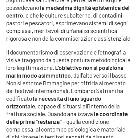
PROGETTI
SPECIALI
possedevano
la medesima dignità epistemica del
centro
, e che le culture subalterne, di contadini,
Buona Sanità Calabria
pastori e pescatori, esprimevano sistemi di segni
complessi, meritevoli di un’analisi scientifica
rigorosa e non della commiserazione assistenziale.
LA
CALABRIAVISIONE
Il documentarismo di osservazione e l'etnografia
Destinazioni
visiva traggono da questa postura metodologica la
loro legittimazione.
L'obiettivo non si posiziona
Eventi
mai in modo asimmetrico
, dall'alto verso il basso.
Non si estorce l’immagine per offrirla al mercato
Food
dei festival internazionali. Lombardi Satriani ha
codificato
la necessità di uno sguardo
Storie
orizzontale
, capace di situarsi all'interno della
frattura sociale. Quando analizzava
le coordinate
della prima “restanza”
– quella condizione
LAC
NETWORK
complessa, al contempo psicologica e materiale,
di chi rimane in territori segnati da dissesto