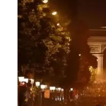
Cultura
Podcast
Meteo
Editoriali
Video
Ambiente
Cronaca
Cultura
Economia e Lavoro