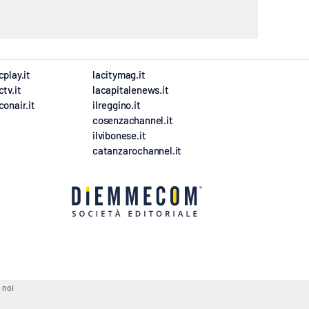
cplay.it
lacitymag.it
ctv.it
lacapitalenews.it
conair.it
ilreggino.it
cosenzachannel.it
ilvibonese.it
catanzarochannel.it
 noi