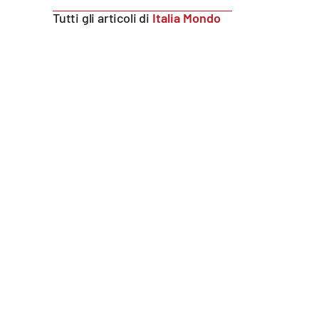
Food
Tutti gli articoli di
Italia Mondo
Storie
LaC
Network
Lacplay.it
Lactv.it
Laconair.it
Lacitymag.it
Lacapitalenews.it
Ilreggino.it