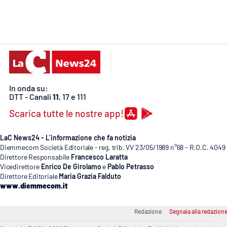
Cosenzachannel.it
Ilvibonese.it
Catanzarochannel.it
In onda su:
App
DTT - Canali
11
, 17 e 111
Android
Scarica tutte le nostre app!
Apple
LaC News24 - L’informazione che fa notizia
Diemmecom Società Editoriale - reg. trib. VV 23/05/1989 n°68 - R.O.C. 4049
Direttore Responsabile
Francesco Laratta
Vicedirettore
Enrico De Girolamo
e
Pablo Petrasso
Direttore Editoriale
Maria Grazia Falduto
Vai
www.diemmecom.it
Redazione
Segnala alla redazion