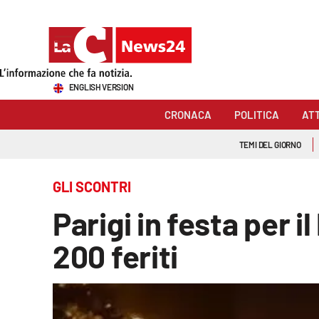
Sezioni
ENGLISH VERSION
Cronaca
CRONACA
POLITICA
AT
Politica
TEMI DEL GIORNO
Attualità
GLI SCONTRI
Economia e lavoro
Parigi in festa per 
Italia Mondo
200 feriti
Sanità
Sport