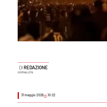
Politica
Sanità
Società
Sport
Rubriche
Good Morning Vietnam
REDAZIONE
Parchi Marini Calabria
GIORNALISTA
Leggendo Alvaro insieme
Imprese Di Calabria
31 maggio 2026
10:22
Le perfidie di Antonella Grippo