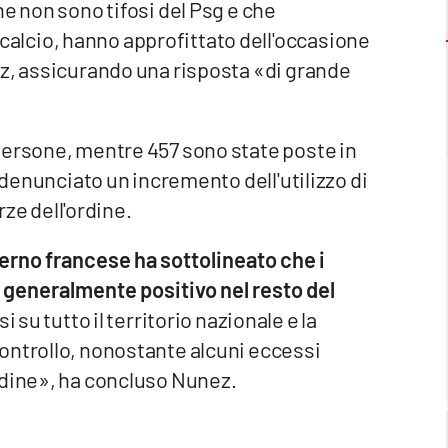
e non sono tifosi del Psg e che
lcio, hanno approfittato dell'occasione
ez, assicurando una risposta «di grande
persone, mentre 457 sono state poste in
e denunciato un incremento dell'utilizzo di
rze dell'ordine.
verno francese ha sottolineato che i
a generalmente positivo nel resto del
su tutto il territorio nazionale e la
ontrollo, nonostante alcuni eccessi
rdine», ha concluso Nunez.