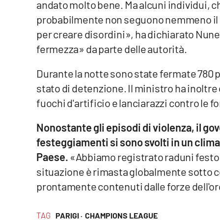
andato molto bene. Ma alcuni individui, ch
probabilmente non seguono nemmeno il ca
Reggio Calabria
per creare disordini», ha dichiarato Nun
Cosenza
fermezza» da parte delle autorità.
Lamezia Terme
Durante la notte sono state fermate 780 
stato di detenzione. Il ministro ha inoltr
Progetti
fuochi d'artificio e lanciarazzi contro le fo
speciali
Buona Sanità Calabria
Nonostante gli episodi di violenza, il go
festeggiamenti si sono svolti in un clim
La
Paese.
«Abbiamo registrato raduni festosi 
Calabriavisione
situazione è rimasta globalmente sotto c
Destinazioni
prontamente contenuti dalle forze dell'o
Eventi
TAG
PARIGI ·
CHAMPIONS LEAGUE