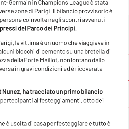
s Saint-Germain in Champions League è stata
verse zone di Parigi. Il bilancio provvisorio è
i persone coinvolte negli scontri avvenuti
ressi del Parco dei Principi.
arigi, la vittima è un uomo che viaggiava in
lcuni blocchi di cemento su una bretella di
zza della Porte Maillot, non lontano dallo
versa in gravi condizioni ed è ricoverata
nt Nunez, ha tracciato un primo bilancio
i partecipanti ai festeggiamenti, otto dei
 è uscita di casa per festeggiare e tutto è