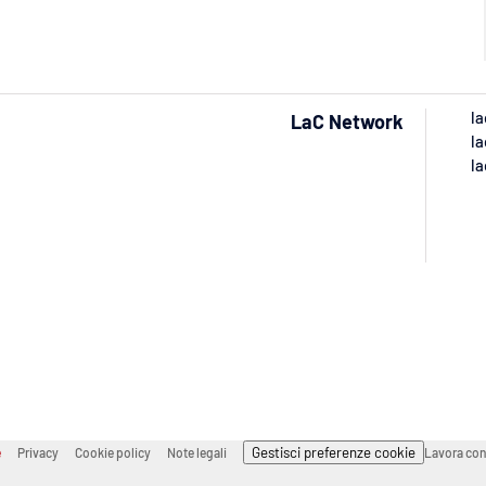
la
LaC Network
la
la
Gestisci preferenze cookie
e
Privacy
Cookie policy
Note legali
Lavora con