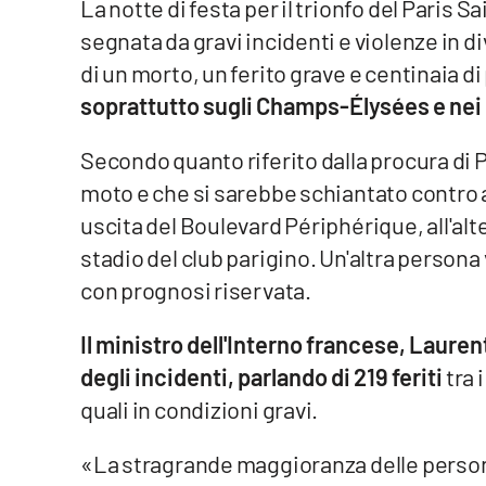
La notte di festa per il trionfo del Pari
segnata da gravi incidenti e violenze in di
Venti di comunicazione
di un morto, un ferito grave e centinaia d
soprattutto sugli Champs-Élysées e nei p
Streaming
LaC TV
Secondo quanto riferito dalla procura di P
moto e che si sarebbe schiantato contro a
LaC Network
uscita del Boulevard Périphérique, all'alte
LaC OnAir
stadio del club parigino. Un'altra persona 
con prognosi riservata.
Edizioni
locali
Il ministro dell'Interno francese, Laure
degli incidenti, parlando di 219 feriti
tra 
Catanzaro
quali in condizioni gravi.
Crotone
«La stragrande maggioranza delle persone
Vibo Valentia