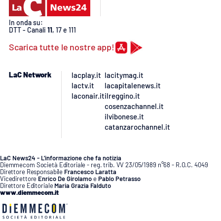
In onda su:
DTT - Canali
11
, 17 e 111
Scarica tutte le nostre app!
LaC Network
lacplay.it
lacitymag.it
lactv.it
lacapitalenews.it
laconair.it
ilreggino.it
cosenzachannel.it
ilvibonese.it
catanzarochannel.it
LaC News24 - L’informazione che fa notizia
Diemmecom Società Editoriale - reg. trib. VV 23/05/1989 n°68 - R.O.C. 4049
Direttore Responsabile
Francesco Laratta
Vicedirettore
Enrico De Girolamo
e
Pablo Petrasso
Direttore Editoriale
Maria Grazia Falduto
www.diemmecom.it