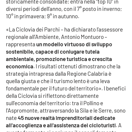
storicamente consolidate; entra nella “top 10” in
Parchi Marini Calabria
diversi periodi dell’anno, con il 7° posto in inverno;
10° in primavera; 9° in autunno.
Leggendo Alvaro insieme
«La Ciclovia dei Parchi – ha dichiarato l’assessore
Imprese Di Calabria
regionale all’Ambiente, Antonio Montuoro –
rappresenta
un modello virtuoso di sviluppo
Le perfidie di Antonella Grippo
sostenibile, capace di coniugare tutela
ambientale, promozione turistica e crescita
economica
. I risultati ottenuti dimostrano che la
Venti di comunicazione
strategia intrapresa dalla Regione Calabria è
quella giusta e che il turismo lento è una leva
fondamentale per il futuro del territorio». I benefici
STREAMING
della Ciclovia si riflettono direttamente
LaC TV
sull'economia del territorio: tra il Pollino e
l'Aspromonte, attraversando la Sila e le Serre, sono
LaC Network
nate
45 nuove realtà imprenditoriali dedicate
all'accoglienza e all'assistenza dei cicloturisti
. A
LaC OnAir