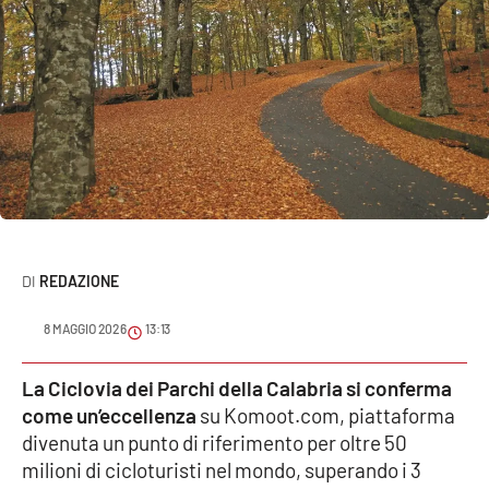
Sanità
Sport
Cultura
Podcast
Meteo
REDAZIONE
Editoriali
8 MAGGIO 2026
13:13
VIDEO
La Ciclovia dei Parchi della Calabria si conferma
come un’eccellenza
su Komoot.com, piattaforma
Ambiente
divenuta un punto di riferimento per oltre 50
milioni di cicloturisti nel mondo, superando i 3
Cronaca