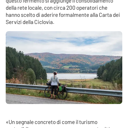
questo fermento si aggiunge il consolidamento
della rete locale, con circa 200 operatori che
hanno scelto di aderire formalmente alla Carta dei
EDIZIONI
Servizi della Ciclovia.
LOCALI
Catanzaro
Crotone
Vibo Valentia
Reggio Calabria
Cosenza
Lamezia Terme
«Un segnale concreto di come il turismo