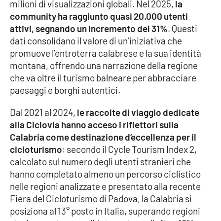
milioni di visualizzazioni globali. Nel 2025,
la
community ha raggiunto quasi 20.000 utenti
Cultura
attivi, segnando un incremento del 31%
. Questi
dati consolidano il valore di un’iniziativa che
Economia e Lavoro
promuove l’entroterra calabrese e la sua identità
montana, offrendo una narrazione della regione
Politica
che va oltre il turismo balneare per abbracciare
paesaggi e borghi autentici.
Sanità
Dal 2021 al 2024,
le raccolte di viaggio dedicate
Società
alla Ciclovia hanno acceso i riflettori sulla
Calabria come destinazione d’eccellenza per il
Sport
cicloturismo
: secondo il Cycle Tourism Index 2,
calcolato sul numero degli utenti stranieri che
hanno completato almeno un percorso ciclistico
RUBRICHE
nelle regioni analizzate e presentato alla recente
Fiera del Cicloturismo di Padova, la Calabria si
Good Morning Vietnam
posiziona al 13° posto in Italia, superando regioni