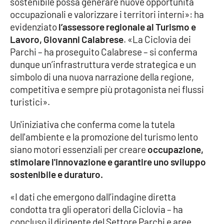
sostenibile possa generare nuove opportunità
PROGETTI
SPECIALI
occupazionali e valorizzare i territori interni»: ha
Buona Sanità Calabria
evidenziato
l’assessore regionale al Turismo e
Lavoro, Giovanni Calabrese
. «La Ciclovia dei
Parchi – ha proseguito Calabrese – si conferma
LA
dunque un’infrastruttura verde strategica e un
CALABRIAVISIONE
simbolo di una nuova narrazione della regione,
Destinazioni
competitiva e sempre più protagonista nei flussi
turistici».
Eventi
Un'iniziativa che conferma come la tutela
dell'ambiente e la promozione del turismo lento
Food
siano motori essenziali per creare
occupazione,
stimolare l'innovazione e garantire uno sviluppo
Storie
sostenibile e duraturo.
«I dati che emergono dall’indagine diretta
LAC
NETWORK
condotta tra gli operatori della Ciclovia – ha
concluso il dirigente del Settore Parchi e aree