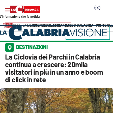
TEMI DEL
INCENDI CALABRIA
CALDO CALABRIA
PONTE SU
HOME PAGE
LACALABRIAVISIONE
DESTINAZIONI
GIORNO
Vai
SEZIONI
DESTINAZIONI
Cronaca
La Ciclovia dei Parchi in Calabria
continua a crescere: 20mila
Politica
visitatori in più in un anno e boom
di click in rete
Attualità
Economia e lavoro
Italia Mondo