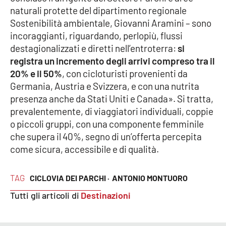
Lacplay.it
naturali protette del dipartimento regionale
Sostenibilità ambientale, Giovanni Aramini – sono
Lactv.it
incoraggianti, riguardando, perlopiù, flussi
destagionalizzati e diretti nell’entroterra:
si
Laconair.it
registra un incremento degli arrivi compreso tra il
20% e il 50%
, con cicloturisti provenienti da
Lacitymag.it
Germania, Austria e Svizzera, e con una nutrita
presenza anche da Stati Uniti e Canada». Si tratta,
Lacapitalenews.it
prevalentemente, di viaggiatori individuali, coppie
o piccoli gruppi, con una componente femminile
Ilreggino.it
che supera il 40%, segno di un’offerta percepita
come sicura, accessibile e di qualità.
Cosenzachannel.it
TAG
CICLOVIA DEI PARCHI ·
ANTONIO MONTUORO
Ilvibonese.it
Tutti gli articoli di
Destinazioni
Catanzarochannel.it