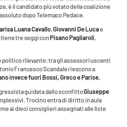
ze, è il candidato più votato della coalizione
n assoluto dopo Telemaco Pedace.
arisa Luana Cavallo
,
Giovanni De Luca
e
ottiene tre seggi con
Pisano Pagliaroli
,
politico rilevante: tra gli assessori uscenti
Antonio Francesco Scandale riescono a
no invece fuori Bossi, Greco e Parise.
ogressista guidata dallo sconfitto
Giuseppe
lessivi. Trocino entra di diritto in aula
 ai dieci consiglieri assegnati alle liste