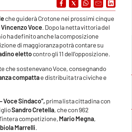
le
che guiderà Crotone nei prossimi cinque
i
Vincenzo Voce
. Dopo la netta vittoria del
nio ha definito anche la composizione
oalizione di maggioranza potrà contare su
tadino eletto
contro gli 11 dell’opposizione.
liste che sostenevano Voce, consegnando
anza compatta
e distribuita tra civiche e
– Voce Sindaco”,
prima lista cittadina con
iglio
Sandro Cretella
, che con 962
ll’intera competizione,
Mario Megna
,
biola Marrelli
.