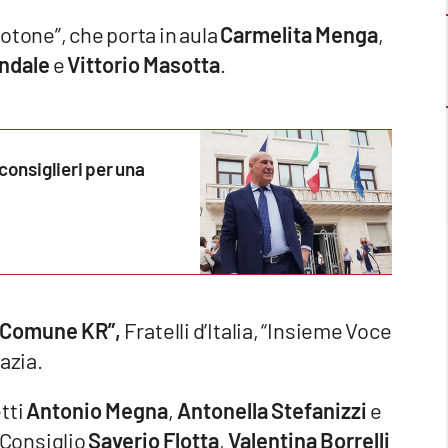
otone”, che porta in aula
Carmelita Menga
,
ndale
e
Vittorio Masotta
.
consiglieri per una
n Comune KR”,
Fratelli d’Italia, “Insieme Voce
azia.
tti
Antonio Megna
,
Antonella Stefanizzi
e
in Consiglio
Saverio Flotta
,
Valentina Borrelli