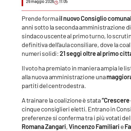
26 maggio 2026
11:05
Venti di comunicazione
Prende forma
il nuovo Consiglio comuna
anni sotto la seconda amministrazione d
Streaming
sindaco uscente al primo turno, lo scruti
LaC TV
definitiva dell’aula consiliare, dove la c
numeri solidi:
21 seggi oltre al primo cit
LaC Network
Il voto ha premiato in maniera ampia le 
LaC OnAir
alla nuova amministrazione una
maggior
partiti del centrodestra.
Edizioni
locali
A trainare la coalizione è stata
“Crescere 
Catanzaro
cinque consiglieri eletti. Entrano in Cons
Crotone
preferenze si conferma tra i più votati de
Romana Zangari
,
Vincenzo Familiari
e
Fa
Vibo Valentia