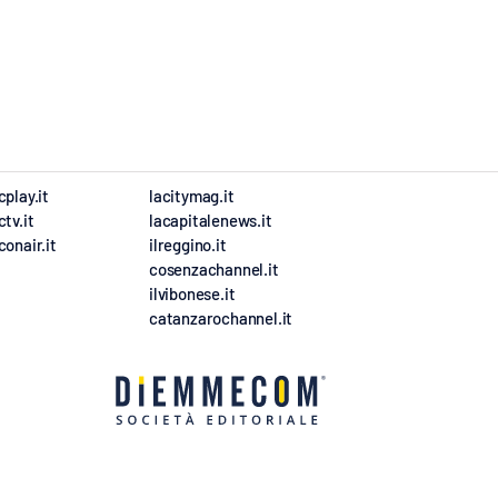
cplay.it
lacitymag.it
ctv.it
lacapitalenews.it
conair.it
ilreggino.it
cosenzachannel.it
ilvibonese.it
catanzarochannel.it