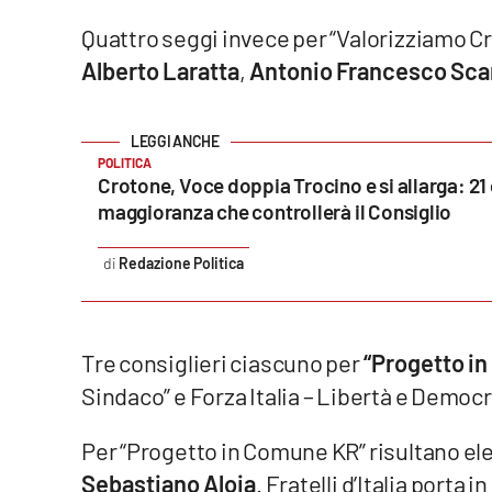
Quattro seggi invece per “Valorizziamo Cr
Reggio Calabria
Alberto Laratta
,
Antonio Francesco Sca
Cosenza
Lamezia Terme
POLITICA
Crotone, Voce doppia Trocino e si allarga: 21 
maggioranza che controllerà il Consiglio
Progetti
speciali
Redazione Politica
Buona Sanità Calabria
La
Tre consiglieri ciascuno per
“Progetto i
Calabriavisione
Sindaco” e Forza Italia – Libertà e Democr
Destinazioni
Per “Progetto in Comune KR” risultano ele
Eventi
Sebastiano Aloia
. Fratelli d’Italia porta 