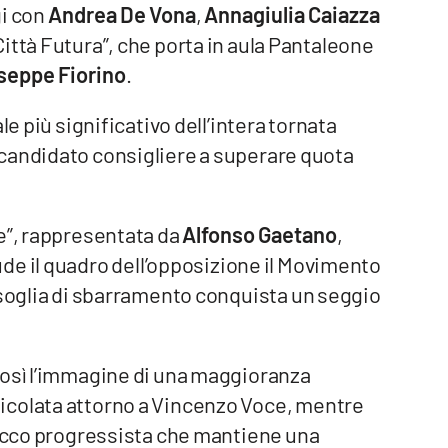
gi con
Andrea De Vona
,
Annagiulia Caiazza
“Città Futura”, che porta in aula Pantaleone
seppe Fiorino
.
le più significativo dell’intera tornata
o candidato consigliere a superare quota
e”, rappresentata da
Alfonso Gaetano
,
ude il quadro dell’opposizione il Movimento
 soglia di sbarramento conquista un seggio
così l’immagine di una maggioranza
icolata attorno a Vincenzo Voce, mentre
blocco progressista che mantiene una