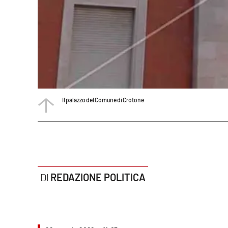
Politica
Sanità
Società
Sport
Il palazzo del Comune di Crotone
Rubriche
Good Morning Vietnam
Parchi Marini Calabria
Leggendo Alvaro insieme
REDAZIONE POLITICA
Imprese Di Calabria
Le perfidie di Antonella Grippo