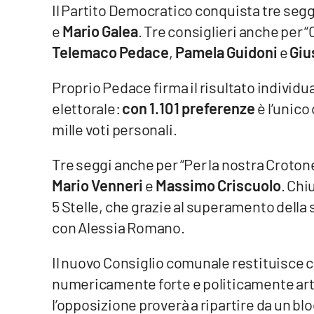
Il Partito Democratico conquista tre seg
Cosenzachannel.it
e
Mario Galea
. Tre consiglieri anche per 
Ilvibonese.it
Telemaco Pedace
,
Pamela Guidoni
e
Giu
Catanzarochannel.it
Proprio Pedace firma il risultato individua
elettorale:
con 1.101 preferenze
è l’unic
App
mille voti personali.
Android
Tre seggi anche per “Per la nostra Croton
Mario Venneri
e
Massimo Criscuolo
. Chi
Apple
5 Stelle, che grazie al superamento della
con Alessia Romano.
Vai
Il nuovo Consiglio comunale restituisce 
numericamente forte e politicamente art
l’opposizione proverà a ripartire da un 