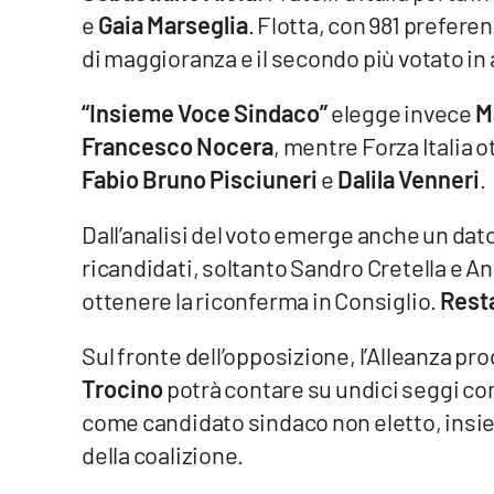
Food
e
Gaia Marseglia
. Flotta, con 981 preferen
di maggioranza e il secondo più votato i
Storie
“Insieme Voce Sindaco”
elegge invece
M
LaC
Francesco Nocera
, mentre Forza Italia 
Network
Fabio Bruno Pisciuneri
e
Dalila Venneri
.
Lacplay.it
Dall’analisi del voto emerge anche un dato 
Lactv.it
ricandidati, soltanto Sandro Cretella e 
ottenere la riconferma in Consiglio.
Resta
Laconair.it
Sul fronte dell’opposizione, l’Alleanza pr
Lacitymag.it
Trocino
potrà contare su undici seggi comp
Lacapitalenews.it
come candidato sindaco non eletto, insieme
della coalizione.
Ilreggino.it