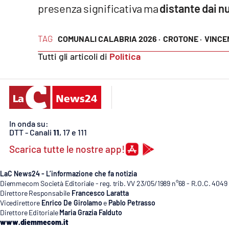
presenza significativa ma
distante dai n
Privacy
TAG
COMUNALI CALABRIA 2026 ·
CROTONE ·
VINCE
Cookie policy
Tutti gli articoli di
Politica
Note legali
In onda su:
DTT - Canali
11
, 17 e 111
Scarica tutte le nostre app!
LaC News24 - L’informazione che fa notizia
Diemmecom Società Editoriale - reg. trib. VV 23/05/1989 n°68 - R.O.C. 4049
Direttore Responsabile
Francesco Laratta
Vicedirettore
Enrico De Girolamo
e
Pablo Petrasso
Direttore Editoriale
Maria Grazia Falduto
www.diemmecom.it