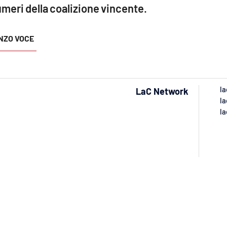
umeri della coalizione vincente.
NZO VOCE
la
LaC Network
la
la