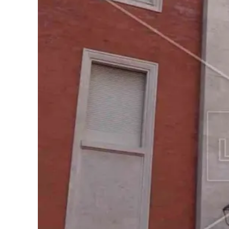
Cultura
Podcast
Meteo
Editoriali
Video
Ambiente
Cronaca
Cultura
Economia e Lavoro