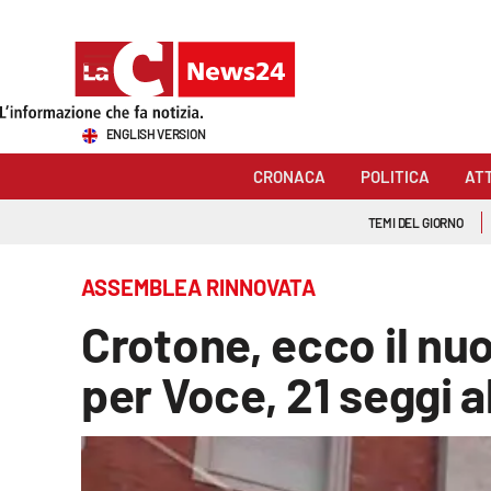
Sezioni
ENGLISH VERSION
Cronaca
CRONACA
POLITICA
AT
Politica
TEMI DEL GIORNO
Attualità
ASSEMBLEA RINNOVATA
Economia e lavoro
Crotone, ecco il nu
Italia Mondo
per Voce, 21 seggi a
Sanità
Sport