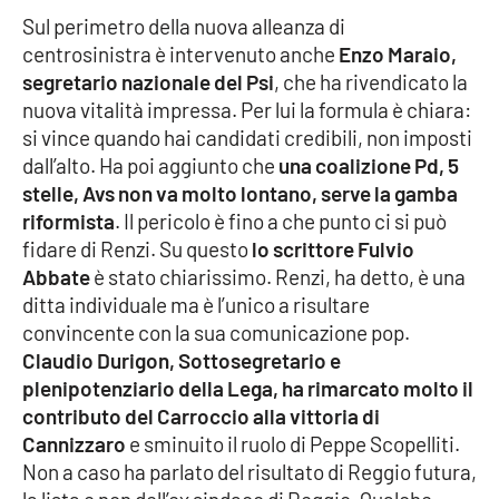
Sul perimetro della nuova alleanza di
APP
centrosinistra è intervenuto anche
Enzo Maraio,
segretario nazionale del Psi
, che ha rivendicato la
Android
nuova vitalità impressa. Per lui la formula è chiara:
si vince quando hai candidati credibili, non imposti
Apple
dall’alto. Ha poi aggiunto che
una coalizione Pd, 5
stelle, Avs non va molto lontano, serve la gamba
riformista
. Il pericolo è fino a che punto ci si può
fidare di Renzi. Su questo
lo scrittore Fulvio
Abbate
è stato chiarissimo. Renzi, ha detto, è una
ditta individuale ma è l’unico a risultare
convincente con la sua comunicazione pop.
Claudio Durigon, Sottosegretario e
plenipotenziario della Lega, ha rimarcato molto il
contributo del Carroccio alla vittoria di
Cannizzaro
e sminuito il ruolo di Peppe Scopelliti.
Non a caso ha parlato del risultato di Reggio futura,