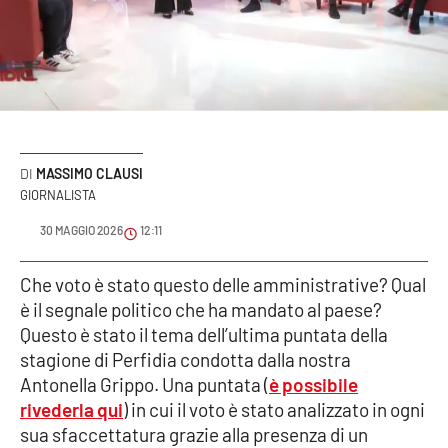
Sanità
Sport
Cultura
Podcast
MASSIMO CLAUSI
GIORNALISTA
Meteo
30 MAGGIO 2026
12:11
Editoriali
Che voto è stato questo delle amministrative? Qual
è il segnale politico che ha mandato al paese?
Questo è stato il tema dell’ultima puntata della
VIDEO
stagione di Perfidia condotta dalla nostra
Antonella Grippo. Una puntata (
è possibile
Ambiente
rivederla qui
) in cui il voto è stato analizzato in ogni
sua sfaccettatura grazie alla presenza di un
Cronaca