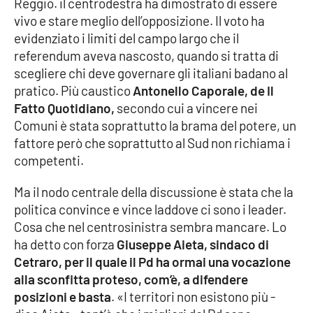
Reggio. il centrodestra ha dimostrato di essere
Parchi Marini Calabria
vivo e stare meglio dell’opposizione. Il voto ha
evidenziato i limiti del campo largo che il
Leggendo Alvaro insieme
referendum aveva nascosto, quando si tratta di
scegliere chi deve governare gli italiani badano al
Imprese Di Calabria
pratico. Più caustico
Antonello Caporale, de Il
Fatto Quotidiano,
secondo cui a vincere nei
Le perfidie di Antonella Grippo
Comuni è stata soprattutto la brama del potere, un
fattore però che soprattutto al Sud non richiama i
Venti di comunicazione
competenti.
Ma il nodo centrale della discussione è stata che la
politica convince e vince laddove ci sono i leader.
STREAMING
Cosa che nel centrosinistra sembra mancare. Lo
LaC TV
ha detto con forza
Giuseppe Aieta, sindaco di
Cetraro, per il quale il Pd ha ormai una vocazione
LaC Network
alla sconfitta proteso, com’è, a difendere
posizioni e basta
. «I territori non esistono più -
LaC OnAir