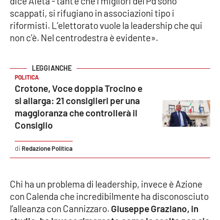
dice Aieta - tant’è che i migliori del Pd sono
scappati, si rifugiano in associazioni tipo i
riformisti. L’elettorato vuole la leadership che qui
EDIZIONI
non c’è. Nel centrodestra è evidente».
LOCALI
Catanzaro
POLITICA
Crotone
Crotone, Voce doppia Trocino e
si allarga: 21 consiglieri per una
Vibo Valentia
maggioranza che controllerà il
Consiglio
Reggio Calabria
Redazione Politica
Cosenza
Chi ha un problema di leadership, invece è Azione
Lamezia Terme
con Calenda che incredibilmente ha disconosciuto
l’alleanza con Cannizzaro.
Giuseppe Graziano, in