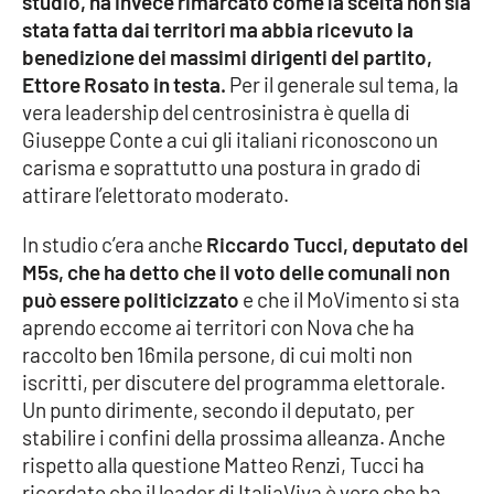
studio, ha invece rimarcato come la scelta non sia
PROGETTI
SPECIALI
stata fatta dai territori ma abbia ricevuto la
benedizione dei massimi dirigenti del partito,
Buona Sanità Calabria
Ettore Rosato in testa.
Per il generale sul tema, la
vera leadership del centrosinistra è quella di
Giuseppe Conte a cui gli italiani riconoscono un
LA
CALABRIAVISIONE
carisma e soprattutto una postura in grado di
Destinazioni
attirare l’elettorato moderato.
In studio c’era anche
Riccardo Tucci, deputato del
Eventi
M5s, che ha detto che il voto delle comunali non
può essere politicizzato
e che il MoVimento si sta
Food
aprendo eccome ai territori con Nova che ha
raccolto ben 16mila persone, di cui molti non
Storie
iscritti, per discutere del programma elettorale.
Un punto dirimente, secondo il deputato, per
stabilire i confini della prossima alleanza. Anche
LAC
NETWORK
rispetto alla questione Matteo Renzi, Tucci ha
ricordato che il leader di ItaliaViva è vero che ha