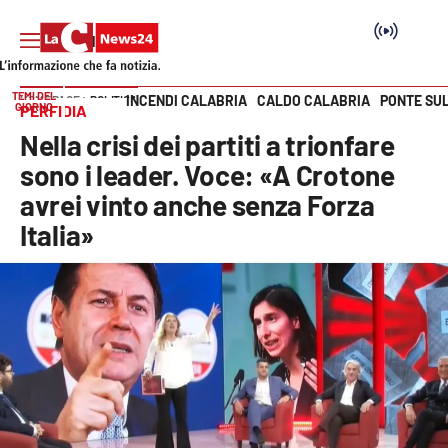
TEMI DEL
INCENDI CALABRIA
CALDO CALABRIA
PONTE SU
HOME PAGE
POLITICA
GIORNO
PERFIDIA
Vai
Nella crisi dei partiti a trionfare
SEZIONI
sono i leader. Voce: «A Crotone
avrei vinto anche senza Forza
Cronaca
Italia»
Politica
Attualità
Economia e lavoro
Italia Mondo