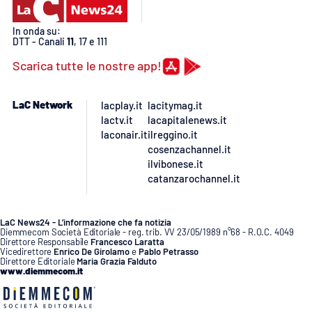
In onda su:
DTT - Canali
11
, 17 e 111
Scarica tutte le nostre app!
LaC Network
lacplay.it
lacitymag.it
lactv.it
lacapitalenews.it
laconair.it
ilreggino.it
cosenzachannel.it
ilvibonese.it
catanzarochannel.it
LaC News24 - L’informazione che fa notizia
Diemmecom Società Editoriale - reg. trib. VV 23/05/1989 n°68 - R.O.C. 4049
Direttore Responsabile
Francesco Laratta
Vicedirettore
Enrico De Girolamo
e
Pablo Petrasso
Direttore Editoriale
Maria Grazia Falduto
www.diemmecom.it