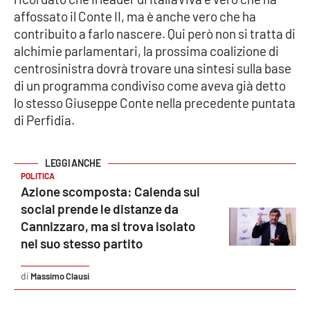
Lacplay.it
affossato il Conte II, ma è anche vero che ha
contribuito a farlo nascere. Qui però non si tratta di
Lactv.it
alchimie parlamentari, la prossima coalizione di
centrosinistra dovrà trovare una sintesi sulla base
Laconair.it
di un programma condiviso come aveva già detto
lo stesso Giuseppe Conte nella precedente puntata
Lacitymag.it
di Perfidia.
Lacapitalenews.it
POLITICA
Ilreggino.it
Azione scomposta: Calenda sui
social prende le distanze da
Cosenzachannel.it
Cannizzaro, ma si trova isolato
nel suo stesso partito
Ilvibonese.it
Massimo Clausi
Catanzarochannel.it