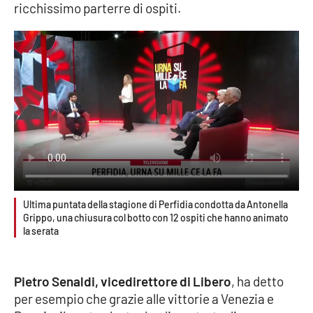
ricchissimo parterre di ospiti.
Cultura
Economia e Lavoro
Politica
Sanità
Società
Ultima puntata della stagione di Perfidia condotta da Antonella
Sport
Grippo, una chiusura col botto con 12 ospiti che hanno animato
la serata
RUBRICHE
Pietro Senaldi, vicedirettore di Libero
, ha detto
Good Morning Vietnam
per esempio che grazie alle vittorie a Venezia e