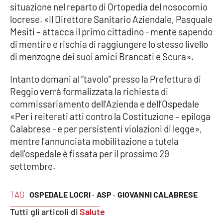
situazione nel reparto di Ortopedia del nosocomio
locrese. «Il Direttore Sanitario Aziendale, Pasquale
Cultura
Mesiti – attacca il primo cittadino - mente sapendo
di mentire e rischia di raggiungere lo stesso livello
Economia e Lavoro
di menzogne dei suoi amici Brancati e Scura».
Politica
Intanto domani al “tavolo” presso la Prefettura di
Reggio verrà formalizzata la richiesta di
Sanità
commissariamento dell’Azienda e dell’Ospedale
«Per i reiterati atti contro la Costituzione – epiloga
Società
Calabrese - e per persistenti violazioni di legge»,
mentre l'annunciata mobilitazione a tutela
Sport
dell'ospedale è fissata per il prossimo 29
settembre.
RUBRICHE
TAG
OSPEDALE LOCRI ·
ASP ·
GIOVANNI CALABRESE
Good Morning Vietnam
Tutti gli articoli di
Salute