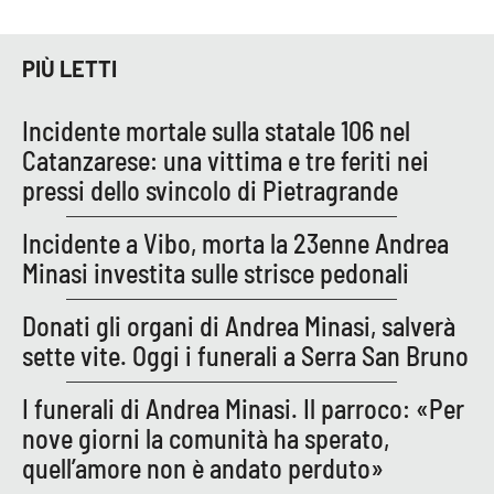
Parchi Marini Calabria
PIÙ LETTI
Leggendo Alvaro insieme
Incidente mortale sulla statale 106 nel
Imprese Di Calabria
Catanzarese: una vittima e tre feriti nei
pressi dello svincolo di Pietragrande
Le perfidie di Antonella Grippo
Incidente a Vibo, morta la 23enne Andrea
Venti di comunicazione
Minasi investita sulle strisce pedonali
Donati gli organi di Andrea Minasi, salverà
STREAMING
sette vite. Oggi i funerali a Serra San Bruno
LaC TV
I funerali di Andrea Minasi. Il parroco: «Per
nove giorni la comunità ha sperato,
LaC Network
quell’amore non è andato perduto»
LaC OnAir