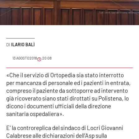
Sanità
Sport
Cultura
ILARIO BALÌ
Podcast
13 AGOSTO 2018
20:08
Meteo
«Che il servizio di Ortopedia sia stato interrotto
per mancanza di personale ed i pazienti in entrata,
Editoriali
compreso il paziente da sottoporre ad intervento
già ricoverato siano stati dirottati su Polistena, lo
dicono i documenti ufficiali della direzione
VIDEO
sanitaria ospedaliera».
Ambiente
E’ la controreplica del sindaco di Locri Giovanni
Calabrese alle dichiarazioni dell’Asp sulla
Cronaca