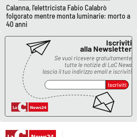
Calanna, l'elettricista Fabio Calabrò
folgorato mentre monta luminarie: morto a
EDIZIONI
40 anni
LOCALI
Catanzaro
Iscriviti
alla Newsletter
Crotone
Se vuoi ricevere gratuitamente
tutte le notizie di
LaC News
Vibo Valentia
lascia il tuo indirizzo email e iscriviti
Reggio Calabria
Iscriviti
Cosenza
Lamezia Terme