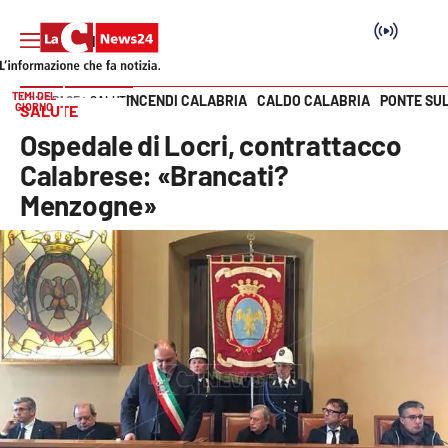
TEMI DEL
INCENDI CALABRIA
CALDO CALABRIA
PONTE SU
HOME PAGE
SALUTE
GIORNO
SALUTE
Vai
Ospedale di Locri, contrattacco
SEZIONI
Calabrese: «Brancati?
Menzogne»
Cronaca
Politica
Attualità
Economia e lavoro
Italia Mondo