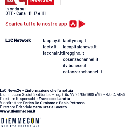
PROGETTI
SPECIALI
In onda su:
DTT - Canali
11
, 17 e 111
Buona Sanità Calabria
Scarica tutte le nostre app!
LA
CALABRIAVISIONE
LaC Network
lacplay.it
lacitymag.it
lactv.it
lacapitalenews.it
Destinazioni
laconair.it
ilreggino.it
cosenzachannel.it
ilvibonese.it
Eventi
catanzarochannel.it
Food
LaC News24 - L’informazione che fa notizia
Diemmecom Società Editoriale - reg. trib. VV 23/05/1989 n°68 - R.O.C. 4049
Storie
Direttore Responsabile
Francesco Laratta
Vicedirettore
Enrico De Girolamo
e
Pablo Petrasso
Direttore Editoriale
Maria Grazia Falduto
www.diemmecom.it
LAC
NETWORK