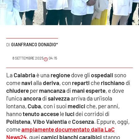
Sanità
Sport
Cultura
GIANFRANCO DONADIO*
Podcast
8 SETTEMBRE 2025
04:15
Meteo
La
Calabria
è una
regione
dove gli
ospedali
sono
come
navi
alla
deriva
, con
reparti
che
rischiano
di
Editoriali
chiudere
per
mancanza
di
mani esperte
, e dove
l'unica
ancora
di
salvezza
arriva da un'isola
lontana,
Cuba
, con i suoi
medici
che, per anni,
VIDEO
hanno
tenuto accese
le
luci
dei corridoi di
Ambiente
Polistena
,
Vibo Valentia
e
Cosenza
. Eppure, oggi,
come
ampiamente documentato dalla LaC
Cronaca
News24
, quei
camici bianchi caraibici
stanno