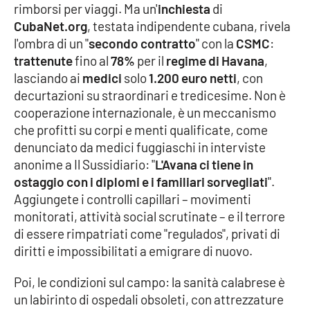
Lacplay.it
rimborsi per viaggi. Ma un'
inchiesta
di
CubaNet.org
, testata indipendente cubana, rivela
Lactv.it
l'ombra di un "
secondo contratto
" con la
CSMC
:
trattenute
fino al
78%
per il
regime di Havana
,
Laconair.it
lasciando ai
medici
solo
1.200 euro netti
, con
decurtazioni su straordinari e tredicesime. Non è
Lacitymag.it
cooperazione internazionale, è un meccanismo
che profitti su corpi e menti qualificate, come
Lacapitalenews.it
denunciato da medici fuggiaschi in interviste
anonime a Il Sussidiario: "
L'Avana ci tiene in
Ilreggino.it
ostaggio con i diplomi e i familiari sorvegliati
".
Aggiungete i controlli capillari – movimenti
Cosenzachannel.it
monitorati, attività social scrutinate – e il terrore
di essere rimpatriati come "regulados", privati di
diritti e impossibilitati a emigrare di nuovo.
Ilvibonese.it
Poi, le condizioni sul campo: la sanità calabrese è
Catanzarochannel.it
un labirinto di ospedali obsoleti, con attrezzature