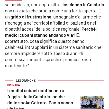
salpando via, uno dopo l'altro,
lasciando
la
Calabria
con un vuoto che brucia come una ferita aperta. È
Cultura
un
grido di frustrazione
, un segnale d'allarme che
riecheggia nei corridoi affollati di pazienti e nei
Economia e Lavoro
dibattiti accesi della politica regionale.
Perché i
medici cubani stanno andando via?
E,
Politica
soprattutto, cosa significa questo per noi
calabresi, intrappolati in un sistema sanitario che
Sanità
sembra implodere sotto il peso di anni di
commissariamenti, sprechi e promesse non
Società
mantenute?
Sport
CRONACA
I medici cubani continuano a
RUBRICHE
fuggire dalla Calabria: anche
Good Morning Vietnam
dallo spoke Cetraro-Paola vanno
via in tre