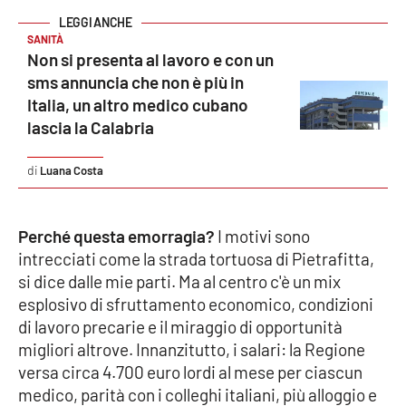
PROGETTI
SPECIALI
SANITÀ
Buona Sanità Calabria
Non si presenta al lavoro e con un
sms annuncia che non è più in
Italia, un altro medico cubano
LA
CALABRIAVISIONE
lascia la Calabria
Destinazioni
Luana Costa
Eventi
Perché questa emorragia?
I motivi sono
Food
intrecciati come la strada tortuosa di Pietrafitta,
si dice dalle mie parti. Ma al centro c'è un mix
Storie
esplosivo di sfruttamento economico, condizioni
di lavoro precarie e il miraggio di opportunità
migliori altrove. Innanzitutto, i salari: la Regione
LAC
versa circa 4.700 euro lordi al mese per ciascun
NETWORK
medico, parità con i colleghi italiani, più alloggio e