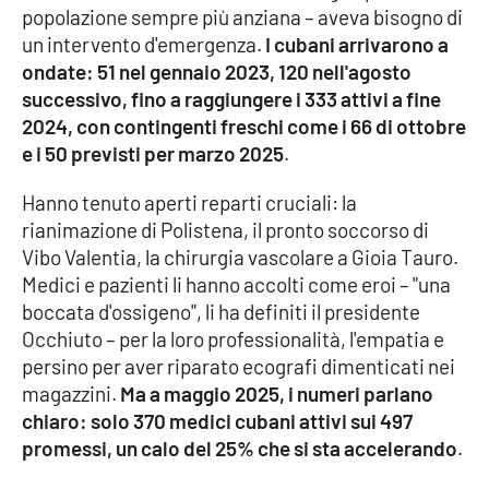
popolazione sempre più anziana – aveva bisogno di
un intervento d'emergenza.
I cubani arrivarono a
ondate: 51 nel gennaio 2023, 120 nell'agosto
EDIZIONI
LOCALI
successivo, fino a raggiungere i 333 attivi a fine
2024, con contingenti freschi come i 66 di ottobre
Catanzaro
e i 50 previsti per marzo 2025
.
Crotone
Hanno tenuto aperti reparti cruciali: la
rianimazione di Polistena, il pronto soccorso di
Vibo Valentia
Vibo Valentia, la chirurgia vascolare a Gioia Tauro.
Medici e pazienti li hanno accolti come eroi – "una
Reggio Calabria
boccata d'ossigeno", li ha definiti il presidente
Occhiuto – per la loro professionalità, l'empatia e
Cosenza
persino per aver riparato ecografi dimenticati nei
magazzini.
Ma a maggio 2025, i numeri parlano
Lamezia Terme
chiaro: solo 370 medici cubani attivi sui 497
promessi, un calo del 25% che si sta accelerando
.