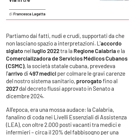
Parchi Marini Calabria
Francesca Lagatta
Leggendo Alvaro insieme
Partiamo dai fatti, nudi e crudi, supportati da che
Imprese Di Calabria
non lasciano spazio a interpretazioni. L'
accordo
siglato
nel
luglio 2022
tra la
Regione Calabria
e la
Le perfidie di Antonella Grippo
Comercializadora de Servicios Médicos Cubanos
(CSMC)
, la società statale cubana, prevedeva
Venti di comunicazione
l'
arrivo
di
497 medici
per colmare le gravi carenze
del nostro sistema sanitario,
prorogato
fino al
2027
dal decreto flussi approvato in Senato a
STREAMING
dicembre 2024.
LaC TV
All'epoca, era una mossa audace: la Calabria,
fanalino di coda nei Livelli Essenziali di Assistenza
LaC Network
(LEA), con oltre 2.000 posti vacanti tra medici e
infermieri – circa il 20% del fabbisogno per una
LaC OnAir