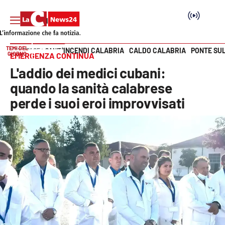
TEMI DEL
INCENDI CALABRIA
CALDO CALABRIA
PONTE SU
HOME PAGE
SANITÀ
GIORNO
EMERGENZA CONTINUA
Vai
L'addio dei medici cubani:
SEZIONI
quando la sanità calabrese
perde i suoi eroi improvvisati
Cronaca
Politica
Attualità
Economia e lavoro
Italia Mondo