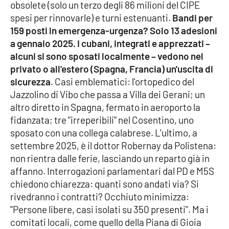
obsolete (solo un terzo degli 86 milioni del CIPE
spesi per rinnovarle) e turni estenuanti.
Bandi per
APP
159 posti in emergenza-urgenza? Solo 13 adesioni
a gennaio 2025. I cubani, integrati e apprezzati –
Android
alcuni si sono sposati localmente – vedono nel
privato o all'estero (Spagna, Francia) un'uscita di
Apple
sicurezza
. Casi emblematici: l'ortopedico del
Jazzolino di Vibo che passa a Villa dei Gerani; un
altro diretto in Spagna, fermato in aeroporto la
fidanzata; tre "irreperibili" nel Cosentino, uno
sposato con una collega calabrese. L'ultimo, a
settembre 2025, è il dottor Robernay da Polistena:
non rientra dalle ferie, lasciando un reparto già in
affanno. Interrogazioni parlamentari dal PD e M5S
chiedono chiarezza: quanti sono andati via? Si
rivedranno i contratti? Occhiuto minimizza:
"Persone libere, casi isolati su 350 presenti". Ma i
comitati locali, come quello della Piana di Gioia