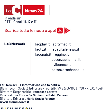
In onda su:
DTT - Canali
11
, 17 e 111
Scarica tutte le nostre app!
LaC Network
lacplay.it
lacitymag.it
lactv.it
lacapitalenews.it
laconair.it
ilreggino.it
cosenzachannel.it
ilvibonese.it
catanzarochannel.it
LaC News24 - L’informazione che fa notizia
Diemmecom Società Editoriale - reg. trib. VV 23/05/1989 n°68 - R.O.C. 4049
Direttore Responsabile
Francesco Laratta
Vicedirettore
Enrico De Girolamo
e
Pablo Petrasso
Direttore Editoriale
Maria Grazia Falduto
www.diemmecom.it