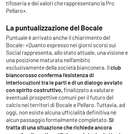
tifoseria e dei valori che rappresentano la Pro
Parchi Marini Calabria
Pellaro».
Leggendo Alvaro insieme
La puntualizzazione del Bocale
Imprese Di Calabria
Puntuale è arrivato anche il chiarimento del
Bocale: «Quanto espresso nei giorni scorsi sui
Le perfidie di Antonella Grippo
Social rappresenta, allo stato attuale, una visione e
una posizione maturata nell’ambito
Venti di comunicazione
esclusivamente della società bianconera. Il
club
biancorosso conferma l’esistenza di
interlocuzioni tra le parti e di un dialogo avviato
con spirito costruttivo,
finalizzato a valutare
STREAMING
eventuali prospettive comuni per il futuro del
LaC TV
calcio nei territori di Bocale e Pellaro. Tuttavia, ad
oggi, non esiste alcuna ufficialità definitiva né
LaC Network
alcun passaggio formalmente completato.
Si
tratta di una situazione che richiede ancora
LaC OnAir