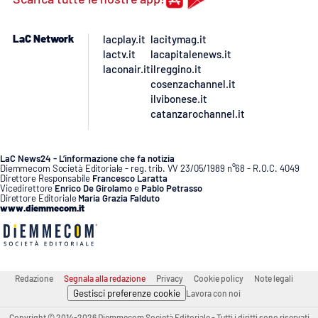
APP
LaC Network
lacplay.it
lacitymag.it
lactv.it
lacapitalenews.it
Android
laconair.it
ilreggino.it
cosenzachannel.it
Apple
ilvibonese.it
catanzarochannel.it
LaC News24 - L’informazione che fa notizia
Diemmecom Società Editoriale - reg. trib. VV 23/05/1989 n°68 - R.O.C. 4049
Direttore Responsabile
Francesco Laratta
Vicedirettore
Enrico De Girolamo
e
Pablo Petrasso
Direttore Editoriale
Maria Grazia Falduto
www.diemmecom.it
Redazione
Segnala alla redazione
Privacy
Cookie policy
Note legali
Gestisci preferenze cookie
Lavora con noi
Copyright © 2014-2026 Diemmecom Società Editoriale - Tutti i diritti sono riservati