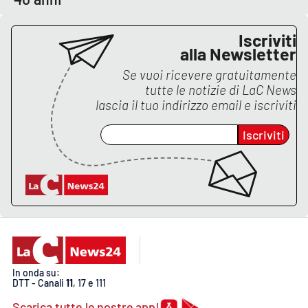
Lacplay.it
Iscriviti
Lactv.it
alla Newsletter
Laconair.it
Se vuoi ricevere gratuitamente
tutte le notizie di
LaC News
lascia il tuo indirizzo email e iscriviti
Lacitymag.it
Iscriviti
Lacapitalenews.it
Ilreggino.it
Cosenzachannel.it
Ilvibonese.it
In onda su:
Catanzarochannel.it
DTT - Canali
11
, 17 e 111
Scarica tutte le nostre app!