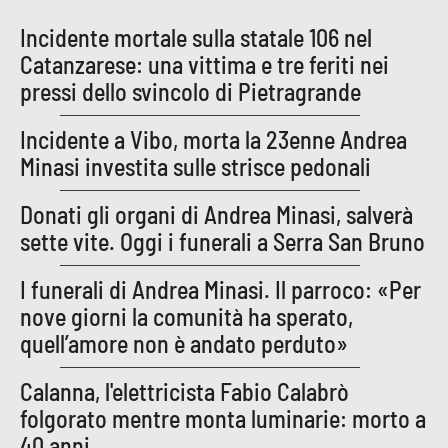
PROGETTI
SPECIALI
Incidente mortale sulla statale 106 nel
Buona Sanità Calabria
Catanzarese: una vittima e tre feriti nei
pressi dello svincolo di Pietragrande
LA
CALABRIAVISIONE
Incidente a Vibo, morta la 23enne Andrea
Minasi investita sulle strisce pedonali
Destinazioni
Donati gli organi di Andrea Minasi, salverà
Eventi
sette vite. Oggi i funerali a Serra San Bruno
Food
I funerali di Andrea Minasi. Il parroco: «Per
nove giorni la comunità ha sperato,
Storie
quell’amore non è andato perduto»
Calanna, l'elettricista Fabio Calabrò
LAC
NETWORK
folgorato mentre monta luminarie: morto a
40 anni