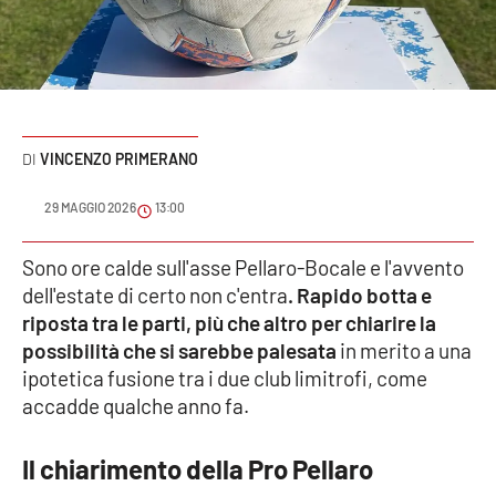
Sanità
Sport
Cultura
VINCENZO PRIMERANO
Podcast
29 MAGGIO 2026
13:00
Meteo
Sono ore calde sull'asse Pellaro-Bocale e l'avvento
dell'estate di certo non c'entra
. Rapido botta e
Editoriali
riposta tra le parti, più che altro per chiarire la
possibilità che si sarebbe palesata
in merito a una
ipotetica fusione tra i due club limitrofi, come
VIDEO
accadde qualche anno fa.
Ambiente
Il chiarimento della Pro Pellaro
Cronaca