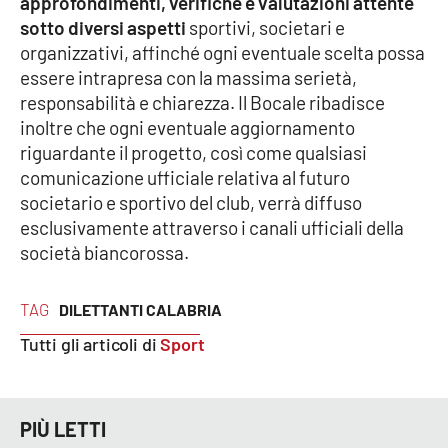
approfondimenti, verifiche e valutazioni attente
sotto diversi aspetti
sportivi, societari e
organizzativi, affinché ogni eventuale scelta possa
EDIZIONI
essere intrapresa con la massima serietà,
LOCALI
responsabilità e chiarezza. Il Bocale ribadisce
Catanzaro
inoltre che ogni eventuale aggiornamento
riguardante il progetto, così come qualsiasi
Crotone
comunicazione ufficiale relativa al futuro
societario e sportivo del club, verrà diffuso
Vibo Valentia
esclusivamente attraverso i canali ufficiali della
società biancorossa.
Reggio Calabria
TAG
DILETTANTI CALABRIA
Cosenza
Tutti gli articoli di
Sport
Lamezia Terme
PIÙ LETTI