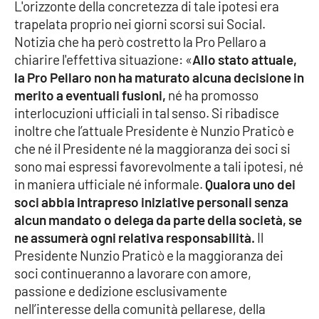
L'orizzonte della concretezza di tale ipotesi era
trapelata proprio nei giorni scorsi sui Social.
Cultura
Notizia che ha però costretto la Pro Pellaro a
chiarire l'effettiva situazione: «
Allo stato attuale,
Economia e Lavoro
la Pro Pellaro non ha maturato alcuna decisione in
merito a eventuali fusioni,
né ha promosso
Politica
interlocuzioni ufficiali in tal senso. Si ribadisce
inoltre che l’attuale Presidente è Nunzio Praticò e
Sanità
che né il Presidente né la maggioranza dei soci si
sono mai espressi favorevolmente a tali ipotesi, né
Società
in maniera ufficiale né informale.
Qualora uno dei
soci abbia intrapreso iniziative personali senza
Sport
alcun mandato o delega da parte della società, se
ne assumerà ogni relativa responsabilità.
Il
Presidente Nunzio Praticò e la maggioranza dei
RUBRICHE
soci continueranno a lavorare con amore,
passione e dedizione esclusivamente
Good Morning Vietnam
nell’interesse della comunità pellarese, della