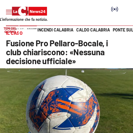
TEMI DEL
INCENDI CALABRIA
CALDO CALABRIA
PONTE SU
HOME PAGE
SPORT
GIORNO
IL CASO
Vai
Fusione Pro Pellaro-Bocale, i
SEZIONI
club chiariscono: «Nessuna
decisione ufficiale»
Cronaca
Politica
Attualità
Economia e lavoro
Italia Mondo