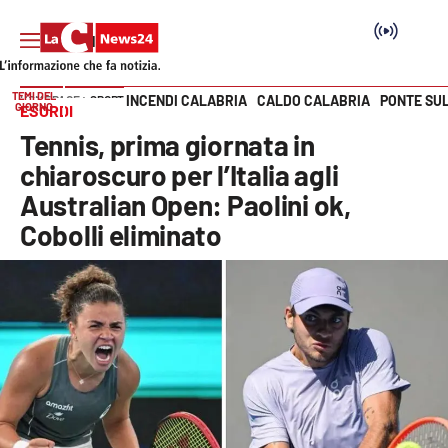
TEMI DEL
INCENDI CALABRIA
CALDO CALABRIA
PONTE SU
HOME PAGE
SPORT
GIORNO
ESORDI
Vai
Tennis, prima giornata in
SEZIONI
chiaroscuro per l’Italia agli
Australian Open: Paolini ok,
Cronaca
Cobolli eliminato
Politica
Attualità
Economia e lavoro
Italia Mondo