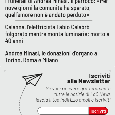
I funerali di Andrea Minasi. Il parroco: «Per
nove giorni la comunità ha sperato,
quell’amore non è andato perduto»
EDIZIONI
LOCALI
Calanna, l'elettricista Fabio Calabrò
Catanzaro
folgorato mentre monta luminarie: morto a
40 anni
Crotone
Andrea Minasi, le donazioni d'organo a
Vibo Valentia
Torino, Roma e Milano
Reggio Calabria
Iscriviti
alla Newsletter
Cosenza
Se vuoi ricevere gratuitamente
tutte le notizie di
LaC News
Lamezia Terme
lascia il tuo indirizzo email e iscriviti
Iscriviti