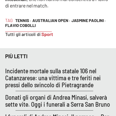
Parchi Marini Calabria
di entrare nel match.
Leggendo Alvaro insieme
TAG
TENNIS ·
AUSTRALIAN OPEN ·
JASMINE PAOLINI ·
FLAVIO COBOLLI
Imprese Di Calabria
Tutti gli articoli di
Sport
Le perfidie di Antonella Grippo
PIÙ LETTI
Venti di comunicazione
Incidente mortale sulla statale 106 nel
Catanzarese: una vittima e tre feriti nei
STREAMING
pressi dello svincolo di Pietragrande
LaC TV
Donati gli organi di Andrea Minasi, salverà
LaC Network
sette vite. Oggi i funerali a Serra San Bruno
LaC OnAir