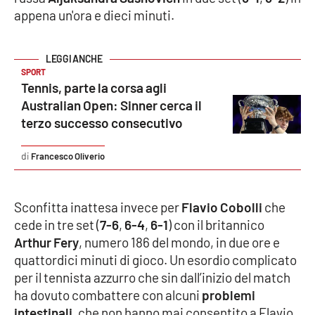
appena un'ora e dieci minuti.
Cultura
Economia e Lavoro
SPORT
Tennis, parte la corsa agli
Politica
Australian Open: Sinner cerca il
terzo successo consecutivo
Sanità
Francesco Oliverio
Società
Sconfitta inattesa invece per
Flavio Cobolli
che
Sport
cede in tre set (
7-6
,
6-4
,
6-1
) con il britannico
Arthur Fery
, numero 186 del mondo, in due ore e
quattordici minuti di gioco. Un esordio complicato
RUBRICHE
per il tennista azzurro che sin dall’inizio del match
Good Morning Vietnam
ha dovuto combattere con alcuni
problemi
intestinali
, che non hanno mai consentito a Flavio