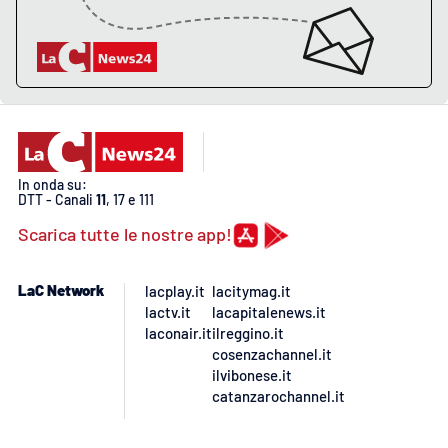
PROGETTI
SPECIALI
Buona Sanità Calabria
LA
CALABRIAVISIONE
Destinazioni
In onda su:
DTT - Canali
11
, 17 e 111
Eventi
Scarica tutte le nostre app!
Food
LaC Network
lacplay.it
lacitymag.it
lactv.it
lacapitalenews.it
Storie
laconair.it
ilreggino.it
cosenzachannel.it
ilvibonese.it
catanzarochannel.it
LAC
NETWORK