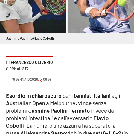
Sanità
Sport
Cultura
Jasmine Paolini e Flavio Cobolli
Podcast
FRANCESCO OLIVERIO
Meteo
GIORNALISTA
18 GENNAIO 2026
06:59
Editoriali
Esordio
in
chiaroscuro
per i
tennisti italiani
agli
Australian Open
a Melbourne:
vince
senza
VIDEO
problemi
Jasmine Paolin
i,
fermato
invece da
Ambiente
problemi intestinali e dall’avversario
Flavio
Cobolli
. La numero uno azzurra ha superato la
Cronaca
russa
Aljaksandra Sasnovich
in due set (
6-1
,
6-2
) in