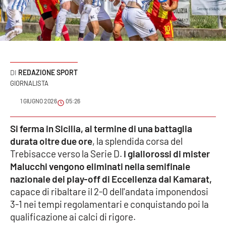
Sanità
Sport
Cultura
REDAZIONE SPORT
GIORNALISTA
Podcast
1 GIUGNO 2026
05:26
Meteo
Si ferma in Sicilia, al termine di una battaglia
Editoriali
durata oltre due ore
, la splendida corsa del
Trebisacce verso la Serie D.
I giallorossi di mister
Malucchi vengono eliminati nella semifinale
VIDEO
nazionale dei play-off di Eccellenza dal Kamarat,
capace di ribaltare il 2-0 dell'andata imponendosi
Ambiente
3-1 nei tempi regolamentari e conquistando poi la
qualificazione ai calci di rigore.
Cronaca