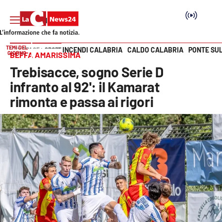
TEMI DEL
INCENDI CALABRIA
CALDO CALABRIA
PONTE SU
HOME PAGE
SPORT
GIORNO
BEFFA AMARISSIMA
Vai
Trebisacce, sogno Serie D
SEZIONI
infranto al 92': il Kamarat
rimonta e passa ai rigori
Cronaca
Politica
Attualità
Economia e lavoro
Italia Mondo