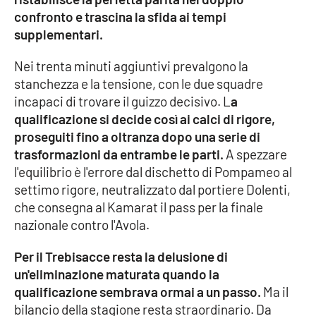
Parchi Marini Calabria
confronto e trascina la sfida ai tempi
supplementari.
Leggendo Alvaro insieme
Nei trenta minuti aggiuntivi prevalgono la
stanchezza e la tensione, con le due squadre
Imprese Di Calabria
incapaci di trovare il guizzo decisivo. L
a
qualificazione si decide così ai calci di rigore,
Le perfidie di Antonella Grippo
proseguiti fino a oltranza dopo una serie di
trasformazioni da entrambe le parti.
A spezzare
Venti di comunicazione
l'equilibrio è l'errore dal dischetto di Pompameo al
settimo rigore, neutralizzato dal portiere Dolenti,
che consegna al Kamarat il pass per la finale
STREAMING
nazionale contro l'Avola.
LaC TV
Per il Trebisacce resta la delusione di
un'eliminazione maturata quando la
LaC Network
qualificazione sembrava ormai a un passo.
Ma il
bilancio della stagione resta straordinario. Da
LaC OnAir