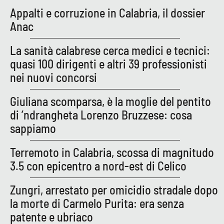
PROGETTI
SPECIALI
Appalti e corruzione in Calabria, il dossier
Anac
Buona Sanità Calabria
La sanità calabrese cerca medici e tecnici:
quasi 100 dirigenti e altri 39 professionisti
LA
CALABRIAVISIONE
nei nuovi concorsi
Destinazioni
Giuliana scomparsa, è la moglie del pentito
di ’ndrangheta Lorenzo Bruzzese: cosa
Eventi
sappiamo
Food
Terremoto in Calabria, scossa di magnitudo
3.5 con epicentro a nord-est di Celico
Storie
Zungri, arrestato per omicidio stradale dopo
la morte di Carmelo Purita: era senza
LAC
NETWORK
patente e ubriaco