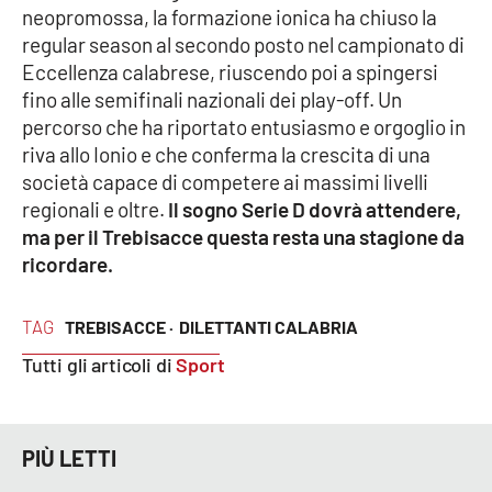
neopromossa, la formazione ionica ha chiuso la
regular season al secondo posto nel campionato di
Eccellenza calabrese, riuscendo poi a spingersi
EDIZIONI
LOCALI
fino alle semifinali nazionali dei play-off. Un
percorso che ha riportato entusiasmo e orgoglio in
Catanzaro
riva allo Ionio e che conferma la crescita di una
società capace di competere ai massimi livelli
Crotone
regionali e oltre.
Il sogno Serie D dovrà attendere,
ma per il Trebisacce questa resta una stagione da
Vibo Valentia
ricordare.
Reggio Calabria
TAG
TREBISACCE ·
DILETTANTI CALABRIA
Cosenza
Tutti gli articoli di
Sport
Lamezia Terme
PIÙ LETTI