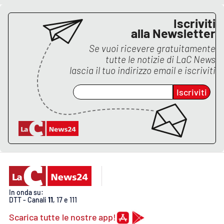
Lacplay.it
Iscriviti
Lactv.it
alla Newsletter
Se vuoi ricevere gratuitamente
Laconair.it
tutte le notizie di
LaC News
lascia il tuo indirizzo email e iscriviti
Lacitymag.it
Iscriviti
Lacapitalenews.it
Ilreggino.it
Cosenzachannel.it
Ilvibonese.it
In onda su:
DTT - Canali
11
, 17 e 111
Catanzarochannel.it
Scarica tutte le nostre app!