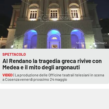
Cultura
Economia e Lavoro
Politica
Sanità
SPETTACOLO
Al Rendano la tragedia greca rivive con
Società
Medea e il mito degli argonauti
Sport
VIDEO
| La produzione delle Officine teatrali telesiani in scena
a Cosenza venerdì prossimo 24 maggio
RUBRICHE
Good Morning Vietnam