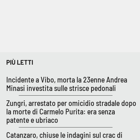
Parchi Marini Calabria
Leggendo Alvaro insieme
Imprese Di Calabria
Le perfidie di Antonella Grippo
PIÙ LETTI
Venti di comunicazione
Incidente a Vibo, morta la 23enne Andrea
Minasi investita sulle strisce pedonali
STREAMING
Zungri, arrestato per omicidio stradale dopo
LaC TV
la morte di Carmelo Purita: era senza
patente e ubriaco
LaC Network
Catanzaro, chiuse le indagini sul crac di
LaC OnAir