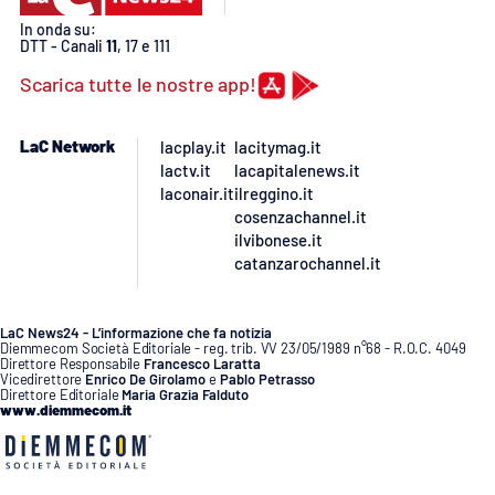
Lacplay.it
In onda su:
DTT - Canali
11
, 17 e 111
Lactv.it
Scarica tutte le nostre app!
Laconair.it
LaC Network
lacplay.it
lacitymag.it
lactv.it
lacapitalenews.it
Lacitymag.it
laconair.it
ilreggino.it
cosenzachannel.it
Lacapitalenews.it
ilvibonese.it
catanzarochannel.it
Ilreggino.it
LaC News24 - L’informazione che fa notizia
Cosenzachannel.it
Diemmecom Società Editoriale - reg. trib. VV 23/05/1989 n°68 - R.O.C. 4049
Direttore Responsabile
Francesco Laratta
Vicedirettore
Enrico De Girolamo
e
Pablo Petrasso
Direttore Editoriale
Maria Grazia Falduto
Ilvibonese.it
www.diemmecom.it
Catanzarochannel.it