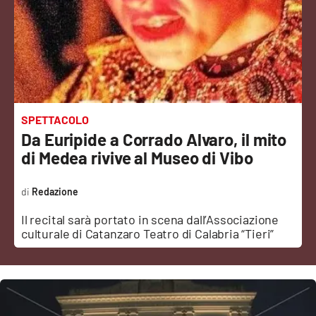
Sanità
Sport
Cultura
Podcast
SPETTACOLO
Da Euripide a Corrado Alvaro, il mito
Meteo
di Medea rivive al Museo di Vibo
Editoriali
Redazione
Il recital sarà portato in scena dall’Associazione
culturale di Catanzaro Teatro di Calabria “Tieri”
VIDEO
Ambiente
Cronaca