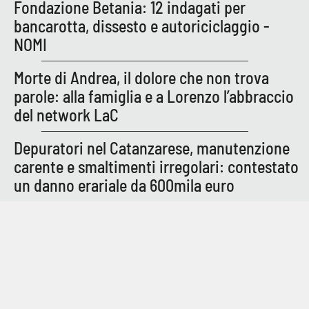
Fondazione Betania: 12 indagati per
bancarotta, dissesto e autoriciclaggio -
NOMI
EDIZIONI
LOCALI
Morte di Andrea, il dolore che non trova
Catanzaro
parole: alla famiglia e a Lorenzo l’abbraccio
del network LaC
Crotone
Depuratori nel Catanzarese, manutenzione
Vibo Valentia
carente e smaltimenti irregolari: contestato
un danno erariale da 600mila euro
Reggio Calabria
Cosenza
Lamezia Terme