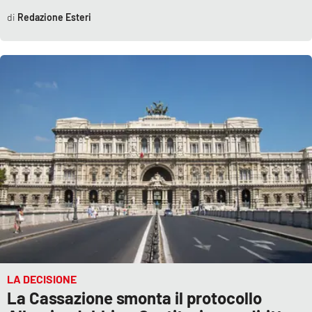
Redazione Esteri
EDIZIONI
LOCALI
Catanzaro
Crotone
Vibo Valentia
Reggio Calabria
Cosenza
Lamezia Terme
LA DECISIONE
La Cassazione smonta il protocollo