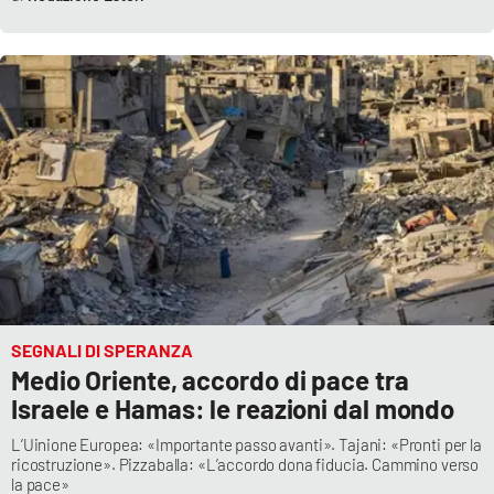
Parchi Marini Calabria
Leggendo Alvaro insieme
Imprese Di Calabria
Le perfidie di Antonella Grippo
Venti di comunicazione
STREAMING
SEGNALI DI SPERANZA
Medio Oriente, accordo di pace tra
LaC TV
Israele e Hamas: le reazioni dal mondo
LaC Network
L’Uinione Europea: «Importante passo avanti». Tajani: «Pronti per la
ricostruzione». Pizzaballa: «L’accordo dona fiducia. Cammino verso
la pace»
LaC OnAir