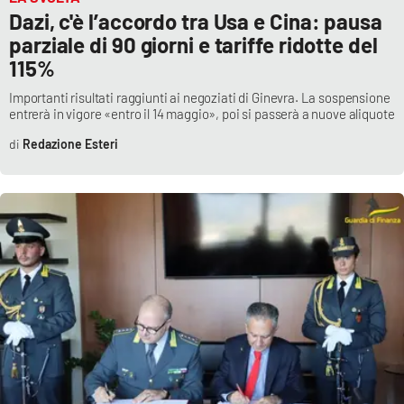
Lacplay.it
Dazi, c'è l’accordo tra Usa e Cina: pausa
parziale di 90 giorni e tariffe ridotte del
Lactv.it
115%
Laconair.it
Importanti risultati raggiunti ai negoziati di Ginevra. La sospensione
entrerà in vigore «entro il 14 maggio», poi si passerà a nuove aliquote
Lacitymag.it
Redazione Esteri
Lacapitalenews.it
Ilreggino.it
Cosenzachannel.it
Ilvibonese.it
Catanzarochannel.it