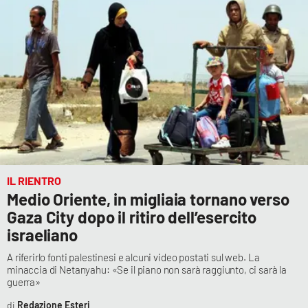
Cultura
Economia e Lavoro
Politica
Sanità
Società
IL RIENTRO
Medio Oriente, in migliaia tornano verso
Sport
Gaza City dopo il ritiro dell’esercito
israeliano
RUBRICHE
A riferirlo fonti palestinesi e alcuni video postati sul web. La
minaccia di Netanyahu: «Se il piano non sarà raggiunto, ci sarà la
guerra»
Good Morning Vietnam
Redazione Esteri