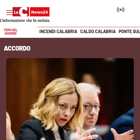
TEMI DEL
INCENDI CALABRIA
CALDO CALABRIA
PONTE SU
GIORNO
Vai
ACCORDO
SEZIONI
Cronaca
Politica
Attualità
Economia e lavoro
Italia Mondo