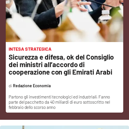
Sanità
Sport
Cultura
Podcast
INTESA STRATEGICA
Sicurezza e difesa, ok del Consiglio
Meteo
dei ministri all’accordo di
cooperazione con gli Emirati Arabi
Editoriali
Redazione Economia
Partono gli investimenti tecnologici ed industriali. Fanno
VIDEO
parte del pacchetto da 40 miliardi di euro sottoscritto nel
febbraio dello scorso anno
Ambiente
Cronaca