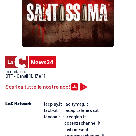
In onda su:
DTT - Canali
11
, 17 e 111
Scarica tutte le nostre app!
LaC Network
lacplay.it
lacitymag.it
lactv.it
lacapitalenews.it
laconair.it
ilreggino.it
cosenzachannel.it
ilvibonese.it
catanzarochannel.it