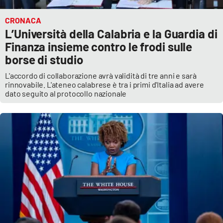
APP
CRONACA
L’Università della Calabria e la Guardia di
Android
Finanza insieme contro le frodi sulle
borse di studio
Apple
L'accordo di collaborazione avrà validità di tre anni e sarà
rinnovabile. L'ateneo calabrese è tra i primi d'Italia ad avere
dato seguito al protocollo nazionale