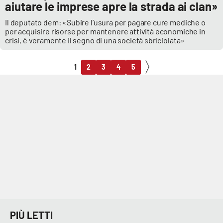
aiutare le imprese apre la strada ai clan»
Il deputato dem: «Subire l’usura per pagare cure mediche o
per acquisire risorse per mantenere attività economiche in
crisi, è veramente il segno di una società sbriciolata»
1
2
3
4
5
PIÙ LETTI