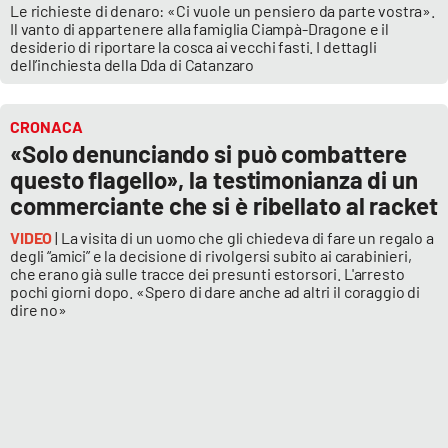
Le richieste di denaro: «Ci vuole un pensiero da parte vostra».
Il vanto di appartenere alla famiglia Ciampà-Dragone e il
desiderio di riportare la cosca ai vecchi fasti. I dettagli
dell’inchiesta della Dda di Catanzaro
CRONACA
«Solo denunciando si può combattere
questo flagello», la testimonianza di un
commerciante che si è ribellato al racket
VIDEO
| La visita di un uomo che gli chiedeva di fare un regalo a
degli “amici” e la decisione di rivolgersi subito ai carabinieri,
che erano già sulle tracce dei presunti estorsori. L'arresto
pochi giorni dopo. «Spero di dare anche ad altri il coraggio di
dire no»