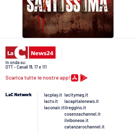
In onda su:
DTT - Canali
11
, 17 e 111
Scarica tutte le nostre app!
LaC Network
lacplay.it
lacitymag.it
lactv.it
lacapitalenews.it
laconair.it
ilreggino.it
cosenzachannel.it
ilvibonese.it
catanzarochannel.it