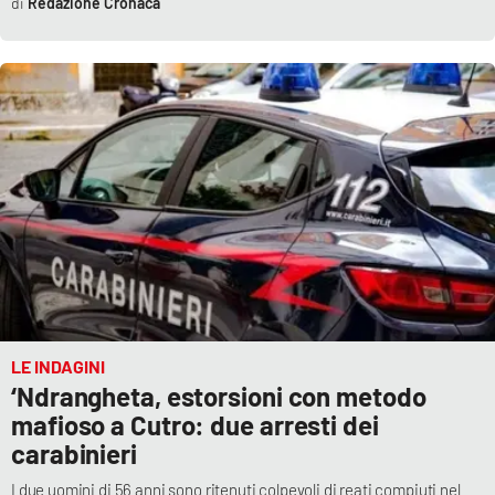
Redazione Cronaca
Parchi Marini Calabria
Leggendo Alvaro insieme
Imprese Di Calabria
Le perfidie di Antonella Grippo
Venti di comunicazione
STREAMING
LE INDAGINI
LaC TV
‘Ndrangheta, estorsioni con metodo
mafioso a Cutro: due arresti dei
LaC Network
carabinieri
I due uomini di 56 anni sono ritenuti colpevoli di reati compiuti nel
LaC OnAir