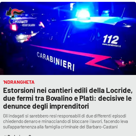
Cultura
Economia e Lavoro
Politica
Sanità
Società
‘NDRANGHETA
Estorsioni nei cantieri edili della Locride,
Sport
due fermi tra Bovalino e Platì: decisive le
denunce degli imprenditori
RUBRICHE
Gli indagati si sarebbero resi responsabili di due differenti episodi
chiedendo denaro e minacciando di bloccare i lavori, facendo leva
Good Morning Vietnam
sull’appartenenza alla famiglia criminale dei Barbaro-Castani