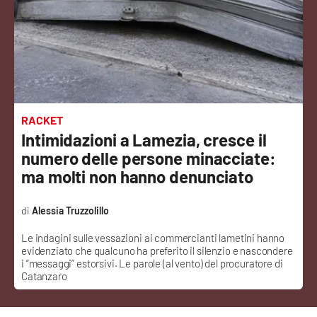
Sanità
Sport
Cultura
Podcast
RACKET
Intimidazioni a Lamezia, cresce il
Meteo
numero delle persone minacciate:
ma molti non hanno denunciato
Editoriali
Alessia Truzzolillo
Le indagini sulle vessazioni ai commercianti lametini hanno
VIDEO
evidenziato che qualcuno ha preferito il silenzio e nascondere
i “messaggi” estorsivi. Le parole (al vento) del procuratore di
Ambiente
Catanzaro
Cronaca