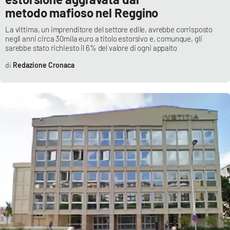
PROGETTI
SPECIALI
metodo mafioso nel Reggino
Buona Sanità Calabria
La vittima, un imprenditore del settore edile, avrebbe corrisposto
negli anni circa 30mila euro a titolo estorsivo e, comunque, gli
sarebbe stato richiesto il 6% del valore di ogni appalto
LA
Redazione Cronaca
CALABRIAVISIONE
Destinazioni
Eventi
Food
Storie
LAC
NETWORK