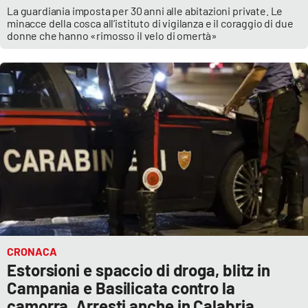
La guardiania imposta per 30 anni alle abitazioni private. Le
minacce della cosca all’istituto di vigilanza e il coraggio di due
donne che hanno «rimosso il velo di omertà»
CRONACA
Estorsioni e spaccio di droga, blitz in
Campania e Basilicata contro la
camorra. Arresti anche in Calabria