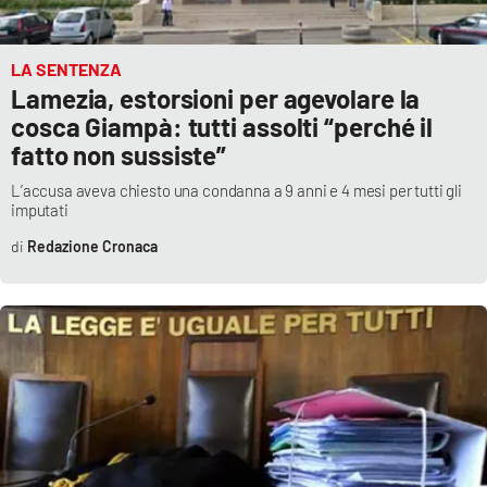
Lacplay.it
Lactv.it
LA SENTENZA
Lamezia, estorsioni per agevolare la
Laconair.it
cosca Giampà: tutti assolti “perché il
fatto non sussiste”
Lacitymag.it
L’accusa aveva chiesto una condanna a 9 anni e 4 mesi per tutti gli
imputati
Lacapitalenews.it
Redazione Cronaca
Ilreggino.it
Cosenzachannel.it
Ilvibonese.it
Catanzarochannel.it