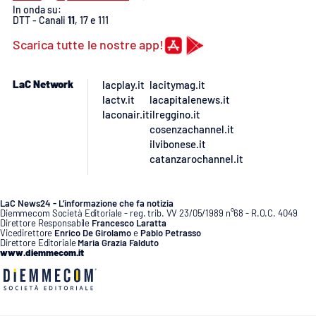
In onda su:
DTT - Canali
11
, 17 e 111
Scarica tutte le nostre app!
LaC Network
lacplay.it
lacitymag.it
lactv.it
lacapitalenews.it
laconair.it
ilreggino.it
cosenzachannel.it
ilvibonese.it
catanzarochannel.it
LaC News24 - L’informazione che fa notizia
Diemmecom Società Editoriale - reg. trib. VV 23/05/1989 n°68 - R.O.C. 4049
Direttore Responsabile
Francesco Laratta
Vicedirettore
Enrico De Girolamo
e
Pablo Petrasso
Direttore Editoriale
Maria Grazia Falduto
www.diemmecom.it