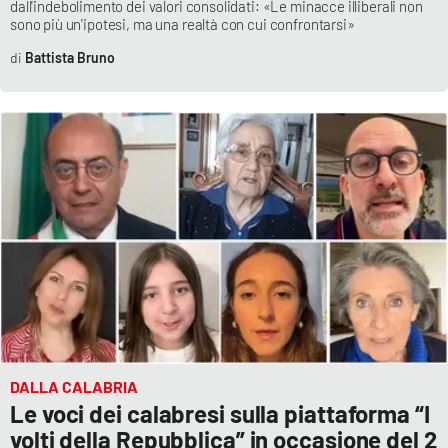
dall'indebolimento dei valori consolidati: «Le minacce illiberali non
Parchi Marini Calabria
sono più un'ipotesi, ma una realtà con cui confrontarsi»
Battista Bruno
Leggendo Alvaro insieme
Imprese Di Calabria
Le perfidie di Antonella Grippo
Venti di comunicazione
STREAMING
LaC TV
DALLA CALABRIA
LaC Network
Le voci dei calabresi sulla piattaforma “I
volti della Repubblica” in occasione del 2
LaC OnAir