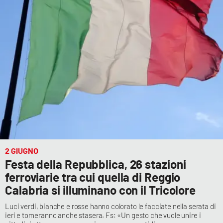
Lacplay.it
Lactv.it
Laconair.it
Lacitymag.it
Lacapitalenews.it
Ilreggino.it
2 GIUGNO
Cosenzachannel.it
Festa della Repubblica, 26 stazioni
ferroviarie tra cui quella di Reggio
Ilvibonese.it
Calabria si illuminano con il Tricolore
Catanzarochannel.it
Luci verdi, bianche e rosse hanno colorato le facciate nella serata di
ieri e torneranno anche stasera. Fs: «Un gesto che vuole unire i