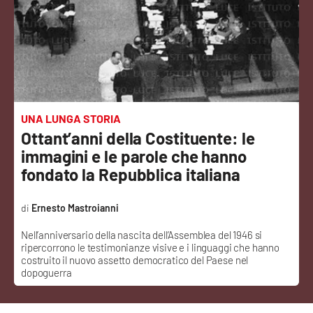
Sanità
Sport
Cultura
Podcast
UNA LUNGA STORIA
Ottant’anni della Costituente: le
Meteo
immagini e le parole che hanno
fondato la Repubblica italiana
Editoriali
Ernesto Mastroianni
Nell’anniversario della nascita dell’Assemblea del 1946 si
VIDEO
ripercorrono le testimonianze visive e i linguaggi che hanno
costruito il nuovo assetto democratico del Paese nel
Ambiente
dopoguerra
Cronaca