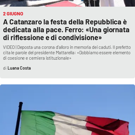
PROGETTI
SPECIALI
2 GIUGNO
Buona Sanità Calabria
A Catanzaro la festa della Repubblica è
dedicata alla pace. Ferro: «Una giornata
di riflessione e di condivisione»
LA
CALABRIAVISIONE
VIDEO | Deposta una corona d’alloro in memoria dei caduti. Il prefetto
Destinazioni
cita le parole del presidente Mattarella: «Dobbiamo essere elemento
di coesione e cerniera istituzionale»
Eventi
Luana Costa
Food
Storie
LAC
NETWORK