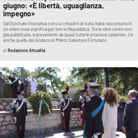
giugno: «È libertà, uguaglianza,
impegno»
EDIZIONI
LOCALI
Dal Quirinale l'iniziativa con cui cittadini di tutta Italia raccontano in
un video cosa significa per loro la Repubblica. Tra le oltre cento voci
già pubblicate, e provenienti da quasi tutte le province calabresi, c’è
Catanzaro
anche quella del sindaco di Mileto Salvatore Fortunato
Redazione Attualità
Crotone
Vibo Valentia
Reggio Calabria
Cosenza
Lamezia Terme