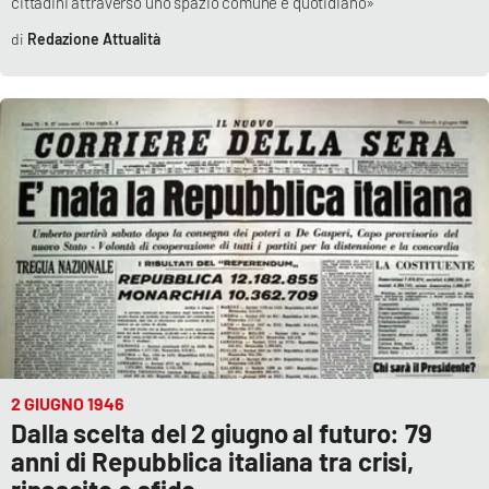
cittadini attraverso uno spazio comune e quotidiano»
Redazione Attualità
APP
Android
Apple
2 GIUGNO 1946
Dalla scelta del 2 giugno al futuro: 79
anni di Repubblica italiana tra crisi,