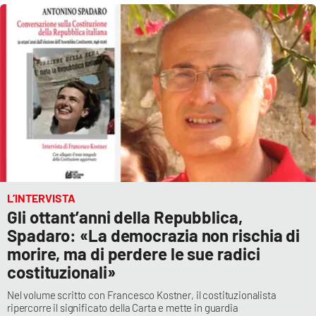
Cultura
Economia e Lavoro
Politica
Sanità
Società
L’INTERVISTA
Sport
Gli ottant’anni della Repubblica,
Spadaro: «La democrazia non rischia di
morire, ma di perdere le sue radici
RUBRICHE
costituzionali»
Good Morning Vietnam
Nel volume scritto con Francesco Kostner, il costituzionalista
ripercorre il significato della Carta e mette in guardia