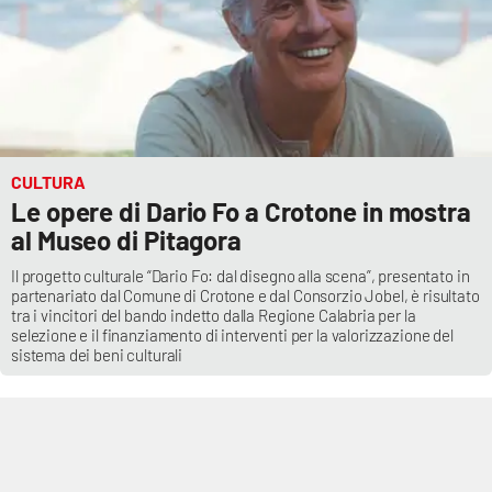
PROGETTI
SPECIALI
Buona Sanità Calabria
LA
CALABRIAVISIONE
CULTURA
Destinazioni
Le opere di Dario Fo a Crotone in mostra
al Museo di Pitagora
Eventi
Il progetto culturale “Dario Fo: dal disegno alla scena”, presentato in
partenariato dal Comune di Crotone e dal Consorzio Jobel, è risultato
Food
tra i vincitori del bando indetto dalla Regione Calabria per la
selezione e il finanziamento di interventi per la valorizzazione del
sistema dei beni culturali
Storie
LAC
NETWORK