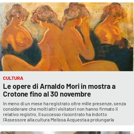
Cultura
Economia e Lavoro
Politica
Sanità
Società
CULTURA
Le opere di Arnaldo Mori in mostra a
Sport
Crotone fino al 30 novembre
In meno di un mese ha registrato oltre mille presenze, senza
considerare che molti altri visitatori non hanno firmato il
RUBRICHE
relativo registro. Il successo riscontrato ha indotto
l'Assessore alla cultura Melissa Acquesta a prolungarla
Good Morning Vietnam