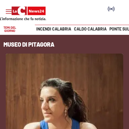
TEMI DEL
INCENDI CALABRIA
CALDO CALABRIA
PONTE SU
GIORNO
Vai
MUSEO DI PITAGORA
SEZIONI
Cronaca
Politica
Attualità
Economia e lavoro
Italia Mondo