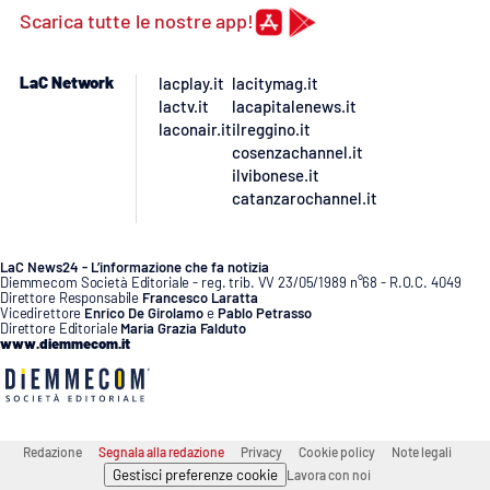
Scarica tutte le nostre app!
LaC Network
lacplay.it
lacitymag.it
lactv.it
lacapitalenews.it
laconair.it
ilreggino.it
cosenzachannel.it
ilvibonese.it
catanzarochannel.it
LaC News24 - L’informazione che fa notizia
Diemmecom Società Editoriale - reg. trib. VV 23/05/1989 n°68 - R.O.C. 4049
Direttore Responsabile
Francesco Laratta
Vicedirettore
Enrico De Girolamo
e
Pablo Petrasso
Direttore Editoriale
Maria Grazia Falduto
www.diemmecom.it
Redazione
Segnala alla redazione
Privacy
Cookie policy
Note legali
Gestisci preferenze cookie
Lavora con noi