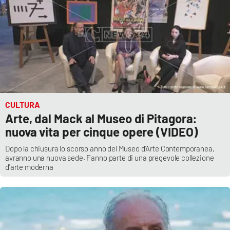
EDIZIONI
LOCALI
Catanzaro
Crotone
CULTURA
Vibo Valentia
Arte, dal Mack al Museo di Pitagora:
nuova vita per cinque opere (VIDEO)
Reggio Calabria
Dopo la chiusura lo scorso anno del Museo d'Arte Contemporanea,
avranno una nuova sede. Fanno parte di una pregevole collezione
Cosenza
d'arte moderna
Lamezia Terme