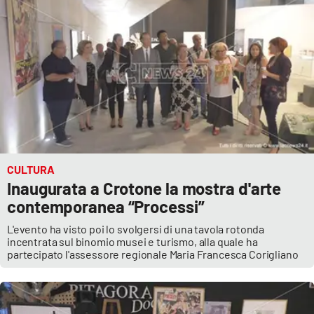
Parchi Marini Calabria
Leggendo Alvaro insieme
Imprese Di Calabria
Le perfidie di Antonella Grippo
Venti di comunicazione
CULTURA
Inaugurata a Crotone la mostra d'arte
contemporanea “Processi”
STREAMING
L'evento ha visto poi lo svolgersi di una tavola rotonda
LaC TV
incentrata sul binomio musei e turismo, alla quale ha
partecipato l'assessore regionale Maria Francesca Corigliano
LaC Network
LaC OnAir