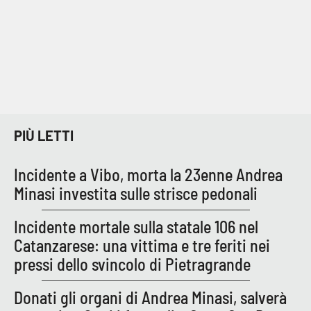
Lacplay.it
Lactv.it
Laconair.it
Lacitymag.it
PIÙ LETTI
Lacapitalenews.it
Incidente a Vibo, morta la 23enne Andrea
Ilreggino.it
Minasi investita sulle strisce pedonali
Cosenzachannel.it
Incidente mortale sulla statale 106 nel
Catanzarese: una vittima e tre feriti nei
Ilvibonese.it
pressi dello svincolo di Pietragrande
Catanzarochannel.it
Donati gli organi di Andrea Minasi, salverà