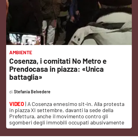
Sanità
Sport
Cultura
Podcast
AMBIENTE
Cosenza, i comitati No Metro e
Meteo
Prendocasa in piazza: «Unica
battaglia»
Editoriali
Stefania Belvedere
VIDEO
| A Cosenza ennesimo sit-in. Alla protesta
VIDEO
in piazza XI settembre, davanti la sede della
Prefettura, anche il movimento contro gli
Ambiente
sgomberi degli immobili occupati abusivamente
Cronaca