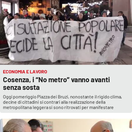
Parchi Marini Calabria
Leggendo Alvaro insieme
Imprese Di Calabria
Le perfidie di Antonella Grippo
Venti di comunicazione
ECONOMIA E LAVORO
Cosenza, i “No metro” vanno avanti
senza sosta
STREAMING
Oggi pomeriggio Piazza dei Bruzi, nonostante il rigido clima,
LaC TV
decine di cittadini si contrari alla realizzazione della
metropolitana leggera si sono ritrovati per manifestare
LaC Network
LaC OnAir