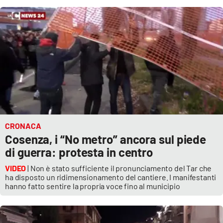
Cultura
Economia e Lavoro
Politica
Sanità
Società
CRONACA
Cosenza, i “No metro” ancora sul piede
Sport
di guerra: protesta in centro
VIDEO
| Non è stato sufficiente il pronunciamento del Tar che
ha disposto un ridimensionamento del cantiere. I manifestanti
RUBRICHE
hanno fatto sentire la propria voce fino al municipio
Good Morning Vietnam