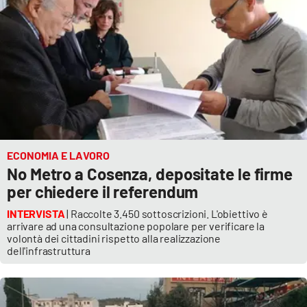
EDIZIONI
LOCALI
Catanzaro
Crotone
Vibo Valentia
ECONOMIA E LAVORO
No Metro a Cosenza, depositate le firme
Reggio Calabria
per chiedere il referendum
INTERVISTA
| Raccolte 3.450 sottoscrizioni. L'obiettivo è
Cosenza
arrivare ad una consultazione popolare per verificare la
volontà dei cittadini rispetto alla realizzazione
dell'infrastruttura
Lamezia Terme