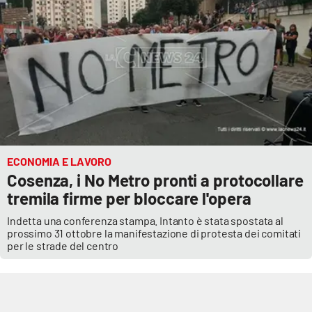
PROGETTI
SPECIALI
Buona Sanità Calabria
LA
CALABRIAVISIONE
Destinazioni
Eventi
ECONOMIA E LAVORO
Cosenza, i No Metro pronti a protocollare
Food
tremila firme per bloccare l'opera
Indetta una conferenza stampa. Intanto è stata spostata al
Storie
prossimo 31 ottobre la manifestazione di protesta dei comitati
per le strade del centro
LAC
NETWORK