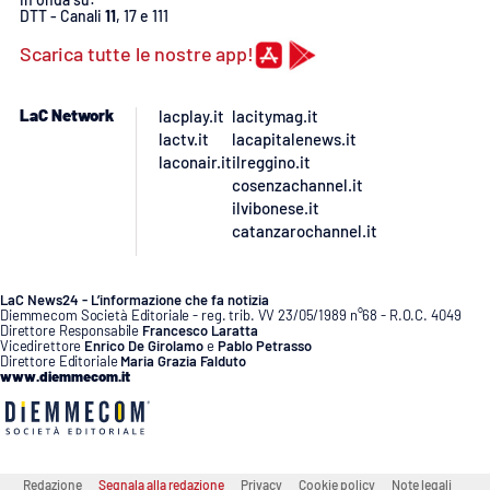
DTT - Canali
11
, 17 e 111
Scarica tutte le nostre app!
LaC Network
lacplay.it
lacitymag.it
lactv.it
lacapitalenews.it
laconair.it
ilreggino.it
cosenzachannel.it
ilvibonese.it
catanzarochannel.it
LaC News24 - L’informazione che fa notizia
Diemmecom Società Editoriale - reg. trib. VV 23/05/1989 n°68 - R.O.C. 4049
Direttore Responsabile
Francesco Laratta
Vicedirettore
Enrico De Girolamo
e
Pablo Petrasso
Direttore Editoriale
Maria Grazia Falduto
www.diemmecom.it
Redazione
Segnala alla redazione
Privacy
Cookie policy
Note legali