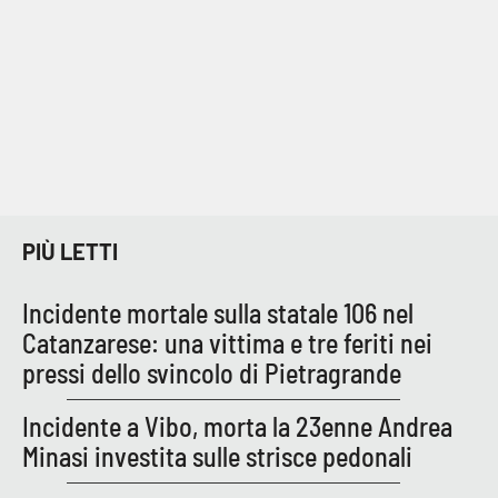
Lacplay.it
Lactv.it
Laconair.it
Lacitymag.it
Lacapitalenews.it
PIÙ LETTI
Ilreggino.it
Incidente mortale sulla statale 106 nel
Catanzarese: una vittima e tre feriti nei
Cosenzachannel.it
pressi dello svincolo di Pietragrande
Ilvibonese.it
Incidente a Vibo, morta la 23enne Andrea
Minasi investita sulle strisce pedonali
Catanzarochannel.it