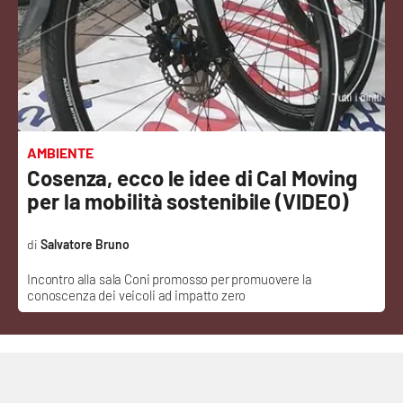
Sanità
Sport
Cultura
Podcast
AMBIENTE
Cosenza, ecco le idee di Cal Moving
Meteo
per la mobilità sostenibile (VIDEO)
Editoriali
Salvatore Bruno
Incontro alla sala Coni promosso per promuovere la
conoscenza dei veicoli ad impatto zero
VIDEO
Ambiente
Cronaca