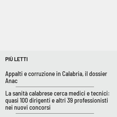
Cultura
Economia e Lavoro
Politica
Sanità
PIÙ LETTI
Società
Appalti e corruzione in Calabria, il dossier
Sport
Anac
La sanità calabrese cerca medici e tecnici:
RUBRICHE
quasi 100 dirigenti e altri 39 professionisti
nei nuovi concorsi
Good Morning Vietnam