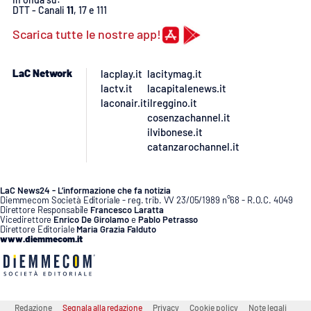
PROGETTI
SPECIALI
DTT - Canali
11
, 17 e 111
Scarica tutte le nostre app!
Buona Sanità Calabria
LaC Network
lacplay.it
lacitymag.it
LA
lactv.it
lacapitalenews.it
CALABRIAVISIONE
laconair.it
ilreggino.it
cosenzachannel.it
Destinazioni
ilvibonese.it
catanzarochannel.it
Eventi
LaC News24 - L’informazione che fa notizia
Food
Diemmecom Società Editoriale - reg. trib. VV 23/05/1989 n°68 - R.O.C. 4049
Direttore Responsabile
Francesco Laratta
Vicedirettore
Enrico De Girolamo
e
Pablo Petrasso
Storie
Direttore Editoriale
Maria Grazia Falduto
www.diemmecom.it
LAC
NETWORK
Redazione
Segnala alla redazione
Privacy
Cookie policy
Note legali