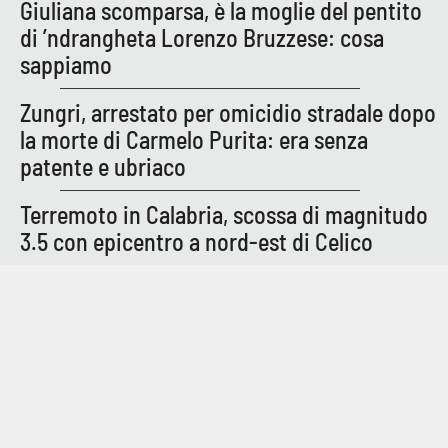
Giuliana scomparsa, è la moglie del pentito
Parchi Marini Calabria
di ’ndrangheta Lorenzo Bruzzese: cosa
sappiamo
Leggendo Alvaro insieme
Zungri, arrestato per omicidio stradale dopo
Imprese Di Calabria
la morte di Carmelo Purita: era senza
patente e ubriaco
Le perfidie di Antonella Grippo
Terremoto in Calabria, scossa di magnitudo
Venti di comunicazione
3.5 con epicentro a nord-est di Celico
STREAMING
LaC TV
LaC Network
LaC OnAir