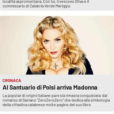
località aspromontana. Con lui, il vescovo Oliva e il
commissario di Calabria Verde Mariggio
EDIZIONI
LOCALI
Catanzaro
Crotone
Vibo Valentia
Reggio Calabria
CRONACA
Cosenza
Al Santuario di Polsi arriva Madonna
Lamezia Terme
La popstar di origini italiane pare sia rimasta conquistata dal
romanzo di Saviano “ZeroZeroZero” che dedica alla simbologia
della cittadina calabrese molte pagine del suo libro