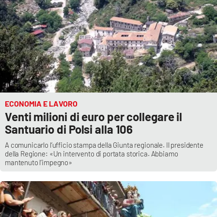
Lacplay.it
Lactv.it
Laconair.it
Lacitymag.it
Lacapitalenews.it
ECONOMIA E LAVORO
Venti milioni di euro per collegare il
Ilreggino.it
Santuario di Polsi alla 106
A comunicarlo l’ufficio stampa della Giunta regionale. Il presidente
Cosenzachannel.it
della Regione: «Un intervento di portata storica. Abbiamo
mantenuto l’impegno»
Ilvibonese.it
Catanzarochannel.it