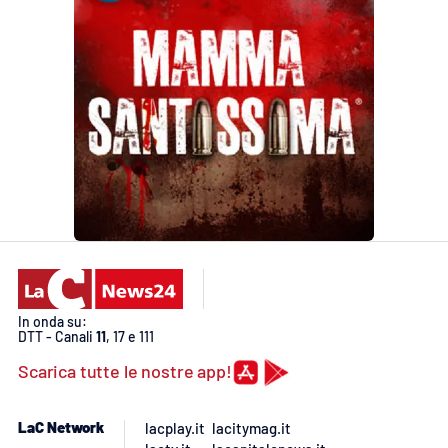
In onda su:
DTT - Canali
11
, 17 e 111
Scarica tutte le nostre app!
LaC Network
lacplay.it
lacitymag.it