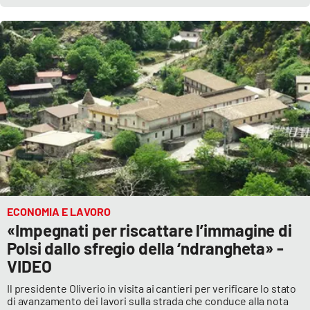
Parchi Marini Calabria
Leggendo Alvaro insieme
Imprese Di Calabria
Le perfidie di Antonella Grippo
Venti di comunicazione
STREAMING
ECONOMIA E LAVORO
«Impegnati per riscattare l’immagine di
LaC TV
Polsi dallo sfregio della ‘ndrangheta» -
VIDEO
LaC Network
Il presidente Oliverio in visita ai cantieri per verificare lo stato
di avanzamento dei lavori sulla strada che conduce alla nota
LaC OnAir