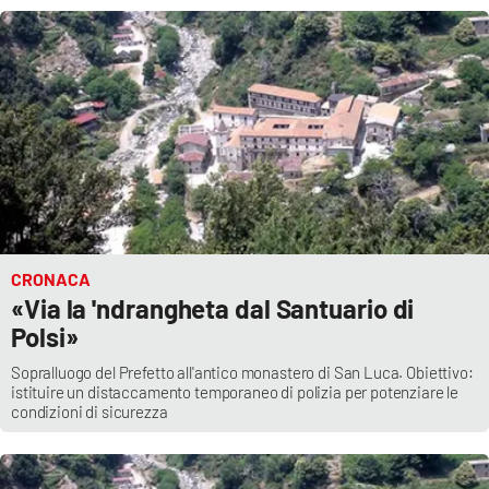
PROGETTI
SPECIALI
Buona Sanità Calabria
LA
CALABRIAVISIONE
Destinazioni
Eventi
CRONACA
Food
«Via la 'ndrangheta dal Santuario di
Polsi»
Storie
Sopralluogo del Prefetto all'antico monastero di San Luca. Obiettivo:
istituire un distaccamento temporaneo di polizia per potenziare le
condizioni di sicurezza
LAC
NETWORK