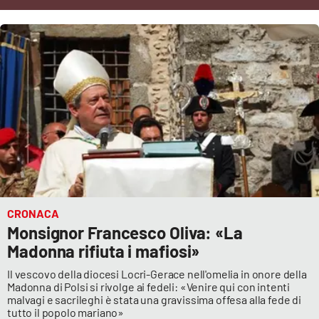
Cultura
Economia e Lavoro
Politica
Sanità
Società
Sport
CRONACA
Monsignor Francesco Oliva: «La
Madonna rifiuta i mafiosi»
RUBRICHE
Il vescovo della diocesi Locri-Gerace nell'omelia in onore della
Madonna di Polsi si rivolge ai fedeli: «Venire qui con intenti
Good Morning Vietnam
malvagi e sacrileghi è stata una gravissima offesa alla fede di
tutto il popolo mariano»