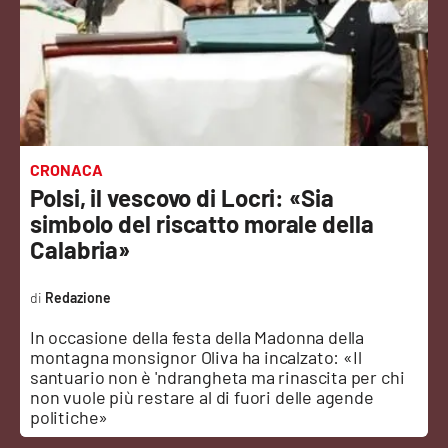
Sanità
Sport
Cultura
Podcast
CRONACA
Polsi, il vescovo di Locri: «Sia
Meteo
simbolo del riscatto morale della
Calabria»
Editoriali
Redazione
In occasione della festa della Madonna della
VIDEO
montagna monsignor Oliva ha incalzato: «Il
santuario non è 'ndrangheta ma rinascita per chi
Ambiente
non vuole più restare al di fuori delle agende
politiche»
Cronaca