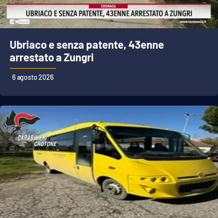
EDIZIONI
LOCALI
Ubriaco e senza patente, 43enne
arrestato a Zungri
Catanzaro
6 agosto 2026
Crotone
Vibo Valentia
Reggio Calabria
Cosenza
Lamezia Terme