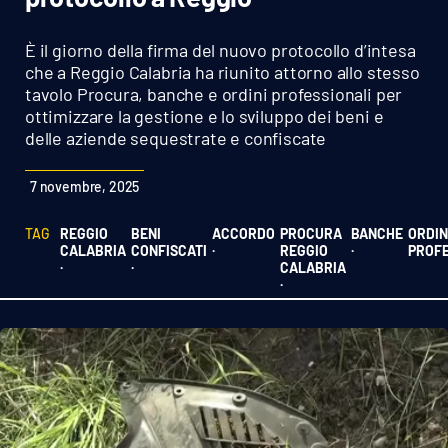
Sanità
È il giorno della firma del nuovo protocollo d’intesa
Sport
che a Reggio Calabria ha riunito attorno allo stesso
tavolo Procura, banche e ordini professionali per
ottimizzare la gestione e lo sviluppo dei beni e
Cultura
delle aziende sequestrate e confiscate
Podcast
7 novembre, 2025
Meteo
TAG
REGGIO
BENI
ACCORDO
PROCURA
BANCHE
ORDIN
CALABRIA
CONFISCATI
·
REGGIO
·
PROFE
Editoriali
·
·
CALABRIA
·
VIDEO
Ambiente
Cronaca