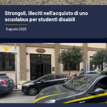
PROGETTI
SPECIALI
Buona Sanità Calabria
Strongoli, illeciti nell'acquisto di uno
scuolabus per studenti disabili
6 agosto 2026
LA
CALABRIAVISIONE
Destinazioni
Eventi
Food
Storie
LAC
NETWORK