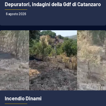
Lacplay.it
Depuratori, indagini della Gdf di Catanzaro
Lactv.it
6 agosto 2026
Laconair.it
Lacitymag.it
Lacapitalenews.it
Ilreggino.it
Cosenzachannel.it
Ilvibonese.it
Catanzarochannel.it
Incendio Dinami