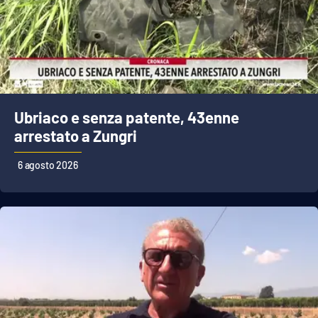
Cultura
Economia e Lavoro
Politica
Ubriaco e senza patente, 43enne
arrestato a Zungri
Sanità
6 agosto 2026
Società
Sport
RUBRICHE
Good Morning Vietnam