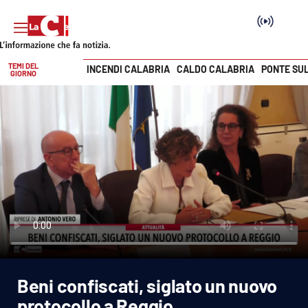
TEMI DEL
INCENDI CALABRIA
CALDO CALABRIA
PONTE SU
GIORNO
Vai
SEZIONI
Cronaca
Politica
Attualità
Economia e lavoro
Beni confiscati, siglato un nuovo
Italia Mondo
protocollo a Reggio