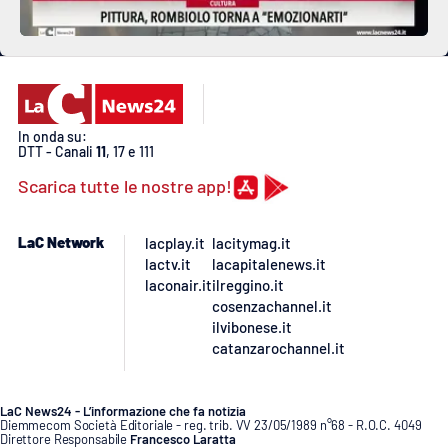
In onda su:
DTT - Canali
11
, 17 e 111
Scarica tutte le nostre app!
LaC Network
lacplay.it
lacitymag.it
lactv.it
lacapitalenews.it
laconair.it
ilreggino.it
cosenzachannel.it
ilvibonese.it
catanzarochannel.it
LaC News24 - L’informazione che fa notizia
Diemmecom Società Editoriale - reg. trib. VV 23/05/1989 n°68 - R.O.C. 4049
Direttore Responsabile
Francesco Laratta