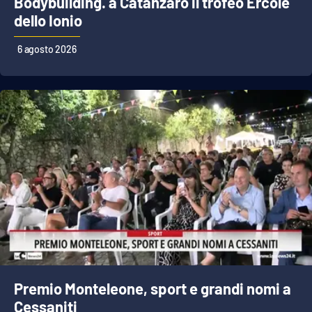
Bodybuilding. a Catanzaro il trofeo Ercole
dello Ionio
EDIZIONI
6 agosto 2026
LOCALI
Catanzaro
Crotone
Vibo Valentia
Reggio Calabria
Cosenza
Lamezia Terme
Premio Monteleone, sport e grandi nomi a
Cessaniti