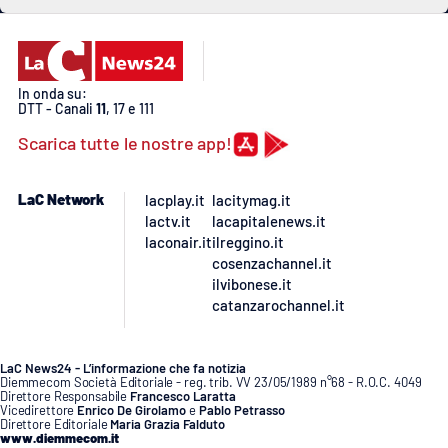
In onda su:
DTT - Canali
11
, 17 e 111
Scarica tutte le nostre app!
LaC Network
lacplay.it
lacitymag.it
lactv.it
lacapitalenews.it
laconair.it
ilreggino.it
cosenzachannel.it
ilvibonese.it
catanzarochannel.it
LaC News24 - L’informazione che fa notizia
Diemmecom Società Editoriale - reg. trib. VV 23/05/1989 n°68 - R.O.C. 4049
Direttore Responsabile
Francesco Laratta
Vicedirettore
Enrico De Girolamo
e
Pablo Petrasso
Direttore Editoriale
Maria Grazia Falduto
www.diemmecom.it