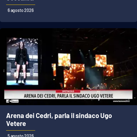
PROGETTI
SPECIALI
6 agosto 2026
Buona Sanità Calabria
LA
CALABRIAVISIONE
Destinazioni
Eventi
Food
Storie
Arena dei Cedri, parla il sindaco Ugo
Vetere
LAC
NETWORK
5 agosto 2026