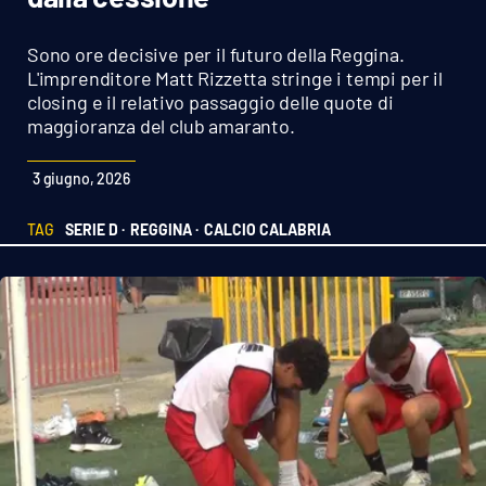
Sanità
Sono ore decisive per il futuro della Reggina.
Sport
L'imprenditore Matt Rizzetta stringe i tempi per il
closing e il relativo passaggio delle quote di
maggioranza del club amaranto.
Cultura
3 giugno, 2026
Podcast
TAG
SERIE D ·
REGGINA ·
CALCIO CALABRIA
Meteo
Editoriali
VIDEO
Ambiente
Cronaca