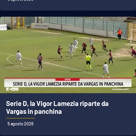
Lacplay.it
Lactv.it
Laconair.it
Lacitymag.it
Lacapitalenews.it
Ilreggino.it
Cosenzachannel.it
Serie D, la Vigor Lamezia riparte da
Ilvibonese.it
Vargas in panchina
5 agosto 2026
Catanzarochannel.it