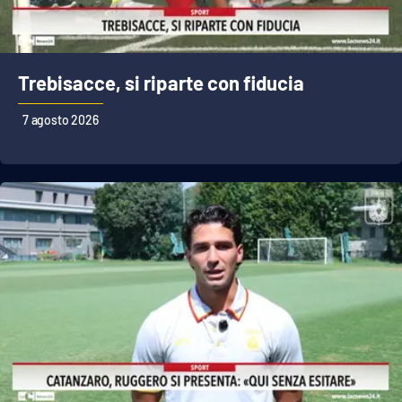
Cultura
Trebisacce, si riparte con fiducia
Economia e Lavoro
7 agosto 2026
Politica
Sanità
Società
Sport
RUBRICHE
Good Morning Vietnam