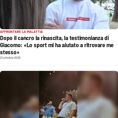
APP
Android
AFFRONTARE LA MALATTIA
Apple
Dopo il cancro la rinascita, la testimonianza di
Giacomo: «Lo sport mi ha aiutato a ritrovare me
stesso»
21 ottobre 2025