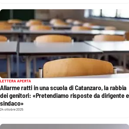
EDIZIONI
LOCALI
Catanzaro
Crotone
Vibo Valentia
Reggio Calabria
LETTERA APERTA
Allarme ratti in una scuola di Catanzaro, la rabbia
Cosenza
dei genitori: «Pretendiamo risposte da dirigente e
sindaco»
Lamezia Terme
24 ottobre 2025