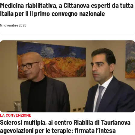
Medicina riabilitativa, a Cittanova esperti da tutta
Italia per il il primo convegno nazionale
Cultura
5 novembre 2025
Economia e Lavoro
Politica
Sanità
Società
Sport
RUBRICHE
LA CONVENZIONE
Sclerosi multipla, al centro Riabilia di Taurianova
Good Morning Vietnam
agevolazioni per le terapie: firmata l’intesa