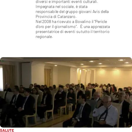
diversi e importanti eventi culturali.
Sanità
Impegnata nel sociale, è stata
responsabile del gruppo giovani Avis della
Provincia di Catanzaro.
Sport
Nel 2008 ha ricevuto a Bovalino il "Pericle
d'oro per il giornalismo".
È una apprezzata
presentatrice di eventi su tutto il territorio
Cultura
regionale.
Podcast
Meteo
Editoriali
VIDEO
Ambiente
Cronaca
SALUTE