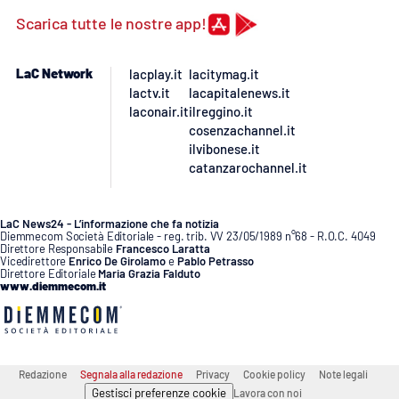
Scarica tutte le nostre app!
LaC Network
lacplay.it
lacitymag.it
lactv.it
lacapitalenews.it
laconair.it
ilreggino.it
cosenzachannel.it
ilvibonese.it
catanzarochannel.it
LaC News24 - L’informazione che fa notizia
Diemmecom Società Editoriale - reg. trib. VV 23/05/1989 n°68 - R.O.C. 4049
Direttore Responsabile
Francesco Laratta
Vicedirettore
Enrico De Girolamo
e
Pablo Petrasso
Direttore Editoriale
Maria Grazia Falduto
www.diemmecom.it
Redazione
Segnala alla redazione
Privacy
Cookie policy
Note legali
Gestisci preferenze cookie
Lavora con noi