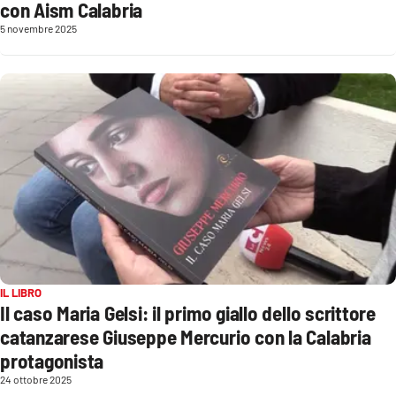
con Aism Calabria
Parchi Marini Calabria
5 novembre 2025
Leggendo Alvaro insieme
Imprese Di Calabria
Le perfidie di Antonella Grippo
Venti di comunicazione
STREAMING
IL LIBRO
LaC TV
Il caso Maria Gelsi: il primo giallo dello scrittore
catanzarese Giuseppe Mercurio con la Calabria
LaC Network
protagonista
24 ottobre 2025
LaC OnAir