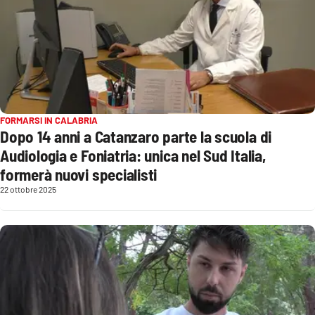
Lacplay.it
Lactv.it
Laconair.it
Lacitymag.it
FORMARSI IN CALABRIA
Dopo 14 anni a Catanzaro parte la scuola di
Lacapitalenews.it
Audiologia e Foniatria: unica nel Sud Italia,
formerà nuovi specialisti
Ilreggino.it
22 ottobre 2025
Cosenzachannel.it
Ilvibonese.it
Catanzarochannel.it