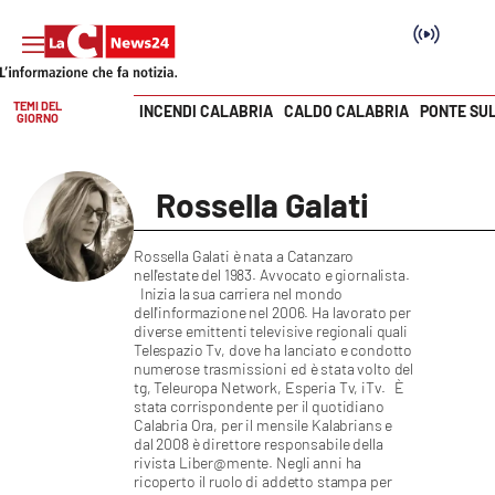
TEMI DEL
INCENDI CALABRIA
CALDO CALABRIA
PONTE SU
GIORNO
Vai
SEZIONI
Rossella Galati
Cronaca
Rossella Galati è nata a Catanzaro
nell'estate del 1983. Avvocato e giornalista.
Politica
Inizia la sua carriera nel mondo
dell'informazione nel 2006. Ha lavorato per
diverse emittenti televisive regionali quali
Attualità
Telespazio Tv, dove ha lanciato e condotto
numerose trasmissioni ed è stata volto del
tg, Teleuropa Network, Esperia Tv, iTv.
È
Economia e lavoro
stata corrispondente per il quotidiano
Calabria Ora, per il mensile Kalabrians e
dal 2008 è direttore responsabile della
Italia Mondo
rivista Liber@mente. Negli anni ha
ricoperto il ruolo di addetto stampa per