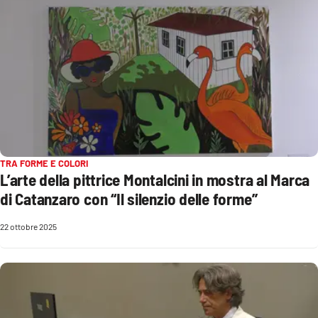
PROGETTI
SPECIALI
Buona Sanità Calabria
LA
CALABRIAVISIONE
Destinazioni
Eventi
TRA FORME E COLORI
L’arte della pittrice Montalcini in mostra al Marca
di Catanzaro con “Il silenzio delle forme”
Food
22 ottobre 2025
Storie
LAC
NETWORK