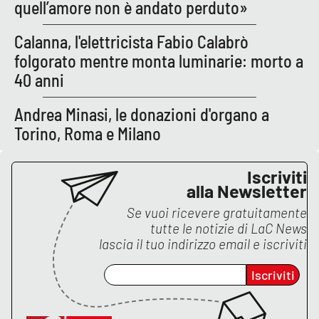
PROGETTI
quell’amore non è andato perduto»
SPECIALI
Buona Sanità Calabria
Calanna, l'elettricista Fabio Calabrò
folgorato mentre monta luminarie: morto a
40 anni
LA
CALABRIAVISIONE
Andrea Minasi, le donazioni d'organo a
Destinazioni
Torino, Roma e Milano
Eventi
Iscriviti
alla Newsletter
Food
Se vuoi ricevere gratuitamente
tutte le notizie di
LaC News
Storie
lascia il tuo indirizzo email e iscriviti
Iscriviti
LAC
NETWORK