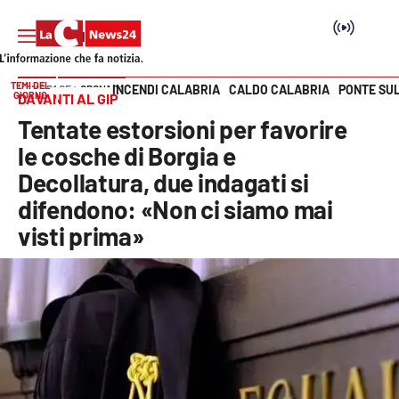
TEMI DEL
INCENDI CALABRIA
CALDO CALABRIA
PONTE SU
HOME PAGE
CRONACA
GIORNO
DAVANTI AL GIP
Vai
Tentate estorsioni per favorire
SEZIONI
le cosche di Borgia e
Decollatura, due indagati si
Cronaca
difendono: «Non ci siamo mai
visti prima»
Politica
Attualità
Economia e lavoro
Italia Mondo