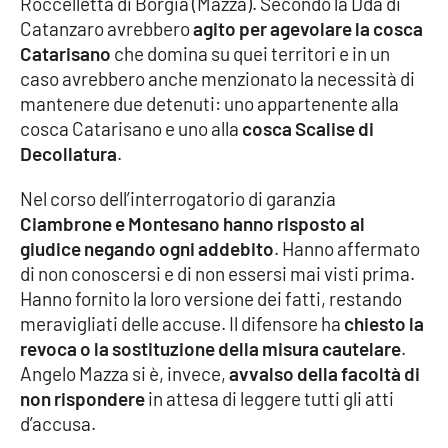
Roccelletta di Borgia (Mazza). Secondo la Dda di
Parchi Marini Calabria
Catanzaro avrebbero
agito per agevolare la cosca
Catarisano
che domina su quei territori e in un
Leggendo Alvaro insieme
caso avrebbero anche menzionato la necessità di
mantenere due detenuti: uno appartenente alla
Imprese Di Calabria
cosca Catarisano e uno alla
cosca Scalise di
Decollatura
.
Le perfidie di Antonella Grippo
Nel corso dell’interrogatorio di garanzia
Ciambrone e Montesano hanno risposto al
Venti di comunicazione
giudice negando ogni addebito
. Hanno affermato
di non conoscersi e di non essersi mai visti prima.
Hanno fornito la loro versione dei fatti, restando
STREAMING
meravigliati delle accuse. Il difensore ha
chiesto la
LaC TV
revoca o la sostituzione della misura cautelare
.
Angelo Mazza si è, invece,
avvalso della facoltà di
LaC Network
non rispondere
in attesa di leggere tutti gli atti
d’accusa.
LaC OnAir