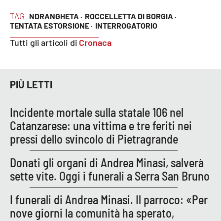
TAG
NDRANGHETA ·
ROCCELLETTA DI BORGIA ·
TENTATA ESTORSIONE ·
INTERROGATORIO
EDIZIONI
LOCALI
Tutti gli articoli di
Cronaca
Catanzaro
PIÙ LETTI
Crotone
Vibo Valentia
Incidente mortale sulla statale 106 nel
Catanzarese: una vittima e tre feriti nei
Reggio Calabria
pressi dello svincolo di Pietragrande
Cosenza
Donati gli organi di Andrea Minasi, salverà
sette vite. Oggi i funerali a Serra San Bruno
Lamezia Terme
I funerali di Andrea Minasi. Il parroco: «Per
nove giorni la comunità ha sperato,