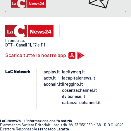
Lacplay.it
Lactv.it
Laconair.it
In onda su:
DTT - Canali
11
, 17 e 111
Lacitymag.it
Scarica tutte le nostre app!
Lacapitalenews.it
LaC Network
lacplay.it
lacitymag.it
Ilreggino.it
lactv.it
lacapitalenews.it
laconair.it
ilreggino.it
cosenzachannel.it
Cosenzachannel.it
ilvibonese.it
catanzarochannel.it
Ilvibonese.it
Catanzarochannel.it
LaC News24 - L’informazione che fa notizia
Diemmecom Società Editoriale - reg. trib. VV 23/05/1989 n°68 - R.O.C. 4049
Direttore Responsabile
Francesco Laratta