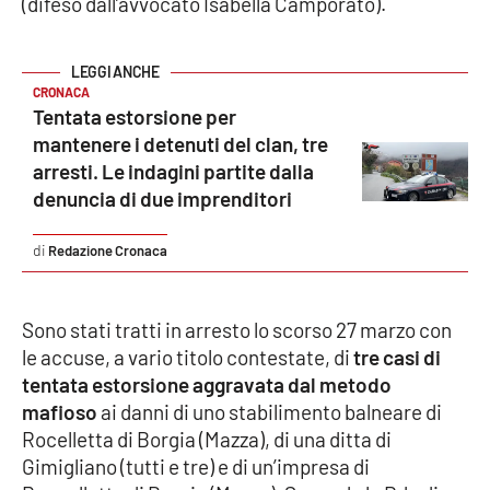
(difeso dall’avvocato Isabella Camporato).
Cultura
CRONACA
Economia e Lavoro
Tentata estorsione per
mantenere i detenuti del clan, tre
Politica
arresti. Le indagini partite dalla
denuncia di due imprenditori
Sanità
Redazione Cronaca
Società
Sport
Sono stati tratti in arresto lo scorso 27 marzo con
le accuse, a vario titolo contestate, di
tre casi di
tentata estorsione aggravata dal metodo
RUBRICHE
mafioso
ai danni di uno stabilimento balneare di
Rocelletta di Borgia (Mazza), di una ditta di
Good Morning Vietnam
Gimigliano (tutti e tre) e di un’impresa di