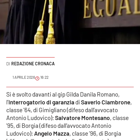
Sanità
Sport
Cultura
Podcast
REDAZIONE CRONACA
Meteo
1 APRILE 2026
16:22
Editoriali
Si è svolto davanti al gip Gilda Danila Romano,
l’
interrogatorio di garanzia
di
Saverio Ciambrone
,
VIDEO
classe ’64, di Gimigliano (difeso dall’avvocato
Antonio Ludovico);
Salvatore Montesano
, classe
Ambiente
’95, di Borgia (difeso dall’avvocato Antonio
Ludovico);
Angelo Mazza
, classe ’96, di Borgia
Cronaca