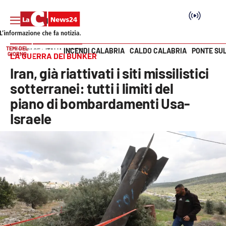
TEMI DEL
INCENDI CALABRIA
CALDO CALABRIA
PONTE SU
HOME PAGE
ITALIA MONDO
GIORNO
LA GUERRA DEI BUNKER
Vai
Iran, già riattivati i siti missilistici
SEZIONI
sotterranei: tutti i limiti del
piano di bombardamenti Usa-
Cronaca
Israele
Politica
Attualità
Economia e lavoro
Italia Mondo