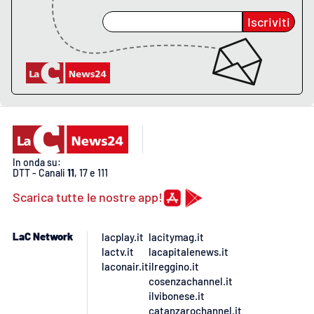
Iscriviti
In onda su:
DTT - Canali
11
, 17 e 111
Scarica tutte le nostre app!
LaC Network
lacplay.it
lacitymag.it
lactv.it
lacapitalenews.it
laconair.it
ilreggino.it
cosenzachannel.it
ilvibonese.it
catanzarochannel.it