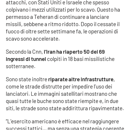
attacchi, con Stati Uniti e Israele che spesso
colpivano i mezzi utilizzati per lo scavo. Questo ha
permesso a Teheran di continuare a lanciare
EDIZIONI
LOCALI
missili, sebbene a ritmo ridotto. Dopo il cessate il
fuoco di oltre sette settimane fa, le operazioni di
Catanzaro
scavo sono accelerate.
Crotone
Secondo la Cnn,
l’Iran ha riaperto 50 dei 69
ingressi di tunnel
colpiti in 18 basi missilistiche
Vibo Valentia
sotterranee.
Sono state inoltre
riparate altre infrastrutture
,
Reggio Calabria
come le strade distrutte per impedire l’uso dei
lanciatori. Le immagini satellitari mostrano che
Cosenza
quasi tutte le buche sono state riempite e, in due
siti, le strade sono state addirittura ripavimentate.
Lamezia Terme
“L’esercito americano è efficace nel raggiungere
successi tattici… ma senza una strategia coerente