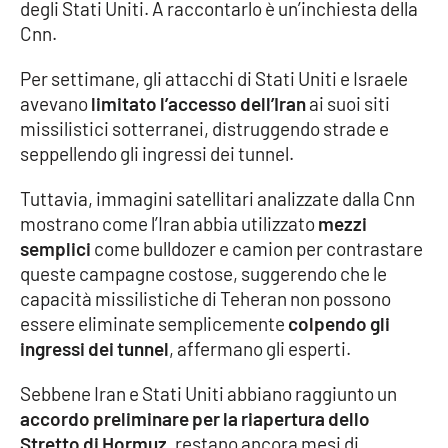
degli Stati Uniti. A raccontarlo è un’inchiesta della
Cnn.
Cultura
Per settimane, gli attacchi di Stati Uniti e Israele
Economia e Lavoro
avevano
limitato l’accesso dell’Iran
ai suoi siti
missilistici sotterranei, distruggendo strade e
Politica
seppellendo gli ingressi dei tunnel.
Sanità
Tuttavia, immagini satellitari analizzate dalla Cnn
mostrano come l’Iran abbia utilizzato
mezzi
Società
semplici
come bulldozer e camion per contrastare
queste campagne costose, suggerendo che le
capacità missilistiche di Teheran non possono
Sport
essere eliminate semplicemente
colpendo gli
ingressi dei tunnel
, affermano gli esperti.
RUBRICHE
Sebbene Iran e Stati Uniti abbiano raggiunto un
Good Morning Vietnam
accordo preliminare per la riapertura dello
Stretto di Hormuz
, restano ancora mesi di