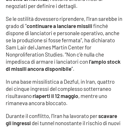
negoziati per definire i dettagli.
Parchi Marini Calabria
Se le ostilità dovessero riprendere, l’Iran sarebbe in
Leggendo Alvaro insieme
grado di “
continuare a lanciare missili
finché
dispone di lanciatori e personale operativo, anche
Imprese Di Calabria
se la produzione si fosse fermata”, ha dichiarato
Sam Lair del James Martin Center for
Le perfidie di Antonella Grippo
Nonproliferation Studies. “Non c’è nulla che
impedisca di armare i lanciatori con
l’ampio stock
Venti di comunicazione
di missili ancora disponibile
”.
In una base missilistica a Dezful, in Iran, quattro
STREAMING
dei cinque ingressi del complesso sotterraneo
risultavano
riaperti il 12 maggio
, mentre uno
LaC TV
rimaneva ancora bloccato.
LaC Network
Durante il conflitto, l’Iran ha lavorato per
scavare
gli ingressi
dei tunnel nonostante il rischio di nuovi
LaC OnAir