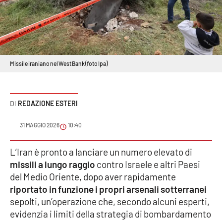
Sanità
Sport
Cultura
Missile iraniano nel West Bank (foto Ipa)
Podcast
REDAZIONE ESTERI
Meteo
31 MAGGIO 2026
10:40
Editoriali
L’Iran è pronto a lanciare un numero elevato di
missili a lungo raggio
contro Israele e altri Paesi
VIDEO
del Medio Oriente, dopo aver rapidamente
riportato in funzione i propri arsenali sotterranei
Ambiente
sepolti, un’operazione che, secondo alcuni esperti,
evidenzia i limiti della strategia di bombardamento
Cronaca