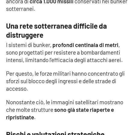
ancora di
circa 1.000 missili
conservati nei bunker
sotterranei.
APP
Una rete sotterranea difficile da
Android
distruggere
Apple
I sistemi di bunker,
profondi centinaia di metri
,
sono progettati per resistere a bombardamenti
intensi, limitando l’efficacia degli attacchi aerei.
Per questo, le forze militari hanno concentrato gli
sforzi sul blocco degli ingressi e delle strade di
accesso.
Nonostante ciò, le immagini satellitari mostrano
che molte strutture
sono già state riaperte e
ripristinate
.
Rischi e valutazioni strategiche