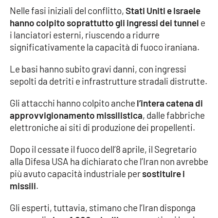
Lacplay.it
Nelle fasi iniziali del conflitto,
Stati Uniti e Israele
hanno colpito soprattutto gli ingressi dei tunnel
e
Lactv.it
i lanciatori esterni, riuscendo a ridurre
significativamente la capacità di fuoco iraniana.
Laconair.it
Le basi hanno subito gravi danni, con ingressi
Lacitymag.it
sepolti da detriti e infrastrutture stradali distrutte.
Lacapitalenews.it
Gli attacchi hanno colpito anche
l’intera catena di
approvvigionamento missilistica
, dalle fabbriche
Ilreggino.it
elettroniche ai siti di produzione dei propellenti.
Dopo il cessate il fuoco dell’8 aprile, il Segretario
Cosenzachannel.it
alla Difesa USA ha dichiarato che l’Iran non avrebbe
più avuto capacità industriale per
sostituire i
Ilvibonese.it
missili
.
Catanzarochannel.it
Gli esperti, tuttavia, stimano che l’Iran disponga