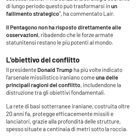
PROGETTI
SPECIALI
di lungo periodo questo può trasformarsi in
un
fallimento strategico
”, ha commentato Lair.
Buona Sanità Calabria
Il Pentagono non ha risposto direttamente alle
osservazioni
, ribadendo che le forze armate
LA
CALABRIAVISIONE
statunitensi restano le più potenti al mondo.
Destinazioni
L’obiettivo del conflitto
Eventi
Il presidente
Donald Trump
ha più volte indicato
l’arsenale missilistico iraniano come
una delle
Food
principali ragioni del conflitto
, includendone la
distruzione tra gli obiettivi fondamentali.
Storie
La rete di basi sotterranee iraniane, costruita oltre
20 anni fa, protegge efficacemente missili e
lanciatori, grazie alla profondità delle strutture,
LAC
NETWORK
spesso situate a centinaia di metri sotto la roccia.