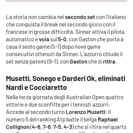
Parchi Marini Calabria
La storia non cambia nel
secondo set
con l’italiano
Leggendo Alvaro insieme
che conquista il break nel secondo gioco con il
francese in grosse difficoltà. Sinner attiva il pilota
Imprese Di Calabria
automatico e
vola
sul
5-0
, con Gaston che porta a
casa il sesto game (5-1) dopo nove game
Le perfidie di Antonella Grippo
consecutivi ottenuti da Sinner. L’azzurro chiude il
set senza patemi (6-1), con
Gaston
che si
ritira
.
Venti di comunicazione
Musetti, Sonego e Darderi Ok, eliminati
Nardi e Cocciaretto
STREAMING
Nella terza giornata degli Australian Open quattro
LaC TV
vittorie e due sconfitte per i tennisti azzurri.
Accede al secondo turno
Lorenzo Musetti
: il
LaC Network
numero 5 del ranking Atp batte il belga
Raphael
Collignon
(
4-6
,
7-6
,
7-5
,
4-3
) che si ritira nel quarto
LaC OnAir