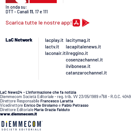
In onda su:
DTT - Canali
11
, 17 e 111
Scarica tutte le nostre app!
LaC Network
lacplay.it
lacitymag.it
lactv.it
lacapitalenews.it
laconair.it
ilreggino.it
cosenzachannel.it
ilvibonese.it
catanzarochannel.it
LaC News24 - L’informazione che fa notizia
Diemmecom Società Editoriale - reg. trib. VV 23/05/1989 n°68 - R.O.C. 4049
Direttore Responsabile
Francesco Laratta
Vicedirettore
Enrico De Girolamo
e
Pablo Petrasso
Direttore Editoriale
Maria Grazia Falduto
www.diemmecom.it