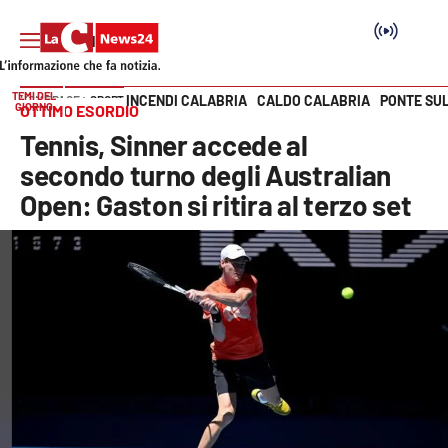
TEMI DEL
INCENDI CALABRIA
CALDO CALABRIA
PONTE SU
HOME PAGE
SPORT
GIORNO
OTTIMO ESORDIO
Vai
Tennis, Sinner accede al
SEZIONI
secondo turno degli Australian
Open: Gaston si ritira al terzo set
Cronaca
Politica
Attualità
Economia e lavoro
Italia Mondo