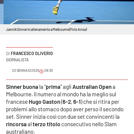
Sanità
Sport
Jannik Sinner in allenamento a Melbourne (Foto Ansa)
Cultura
Podcast
FRANCESCO OLIVERIO
GIORNALISTA
Meteo
20 GENNAIO 2026
09:30
Editoriali
Sinner buona
la “
prima
” agli
Australian Open
a
Melbourne. Il numero al mondo ha la meglio sul
francese
Hugo Gaston
(
6-2
,
6-1
) che si ritira per
VIDEO
problemi allo stomaco dopo aver perso il secondo
set. Sinner inizia così con due set convincenti la
Ambiente
rincorsa
al
terzo titolo
consecutivo nello Slam
australiano.
Cronaca