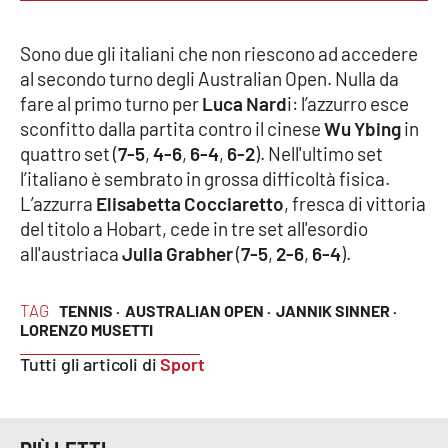
PROGETTI
SPECIALI
Buona Sanità Calabria
Sono due gli italiani che non riescono ad accedere
al secondo turno degli Australian Open. Nulla da
fare al primo turno per
Luca Nard
i: l’azzurro esce
sconfitto dalla partita contro il cinese
Wu Ybing
in
LA
CALABRIAVISIONE
quattro set (
7-5
,
4-6
,
6-4
,
6-2
). Nell'ultimo set
Destinazioni
l’italiano è sembrato in grossa difficoltà fisica.
L’azzurra
Elisabetta Cocciaretto
, fresca di vittoria
Eventi
del titolo a Hobart, cede in tre set all'esordio
all'austriaca
Julia Grabher
(
7-5
,
2-6
,
6-4
).
Food
TAG
TENNIS ·
AUSTRALIAN OPEN ·
JANNIK SINNER ·
Storie
LORENZO MUSETTI
Tutti gli articoli di
Sport
LAC
NETWORK