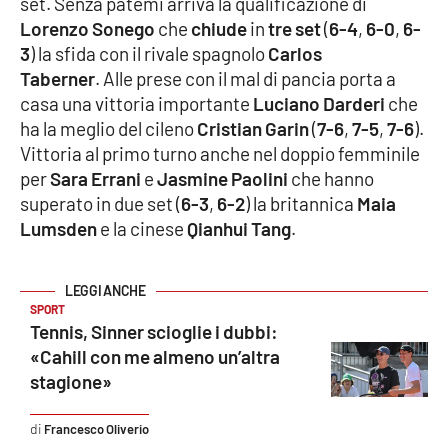
set. Senza patemi arriva la qualificazione di
Lorenzo Sonego
che
chiude
in
tre set
(
6-4
,
6-0
,
6-
3
) la sfida con il rivale spagnolo
Carlos
EDIZIONI
Taberner
.
Alle prese con il mal di pancia porta a
LOCALI
casa una vittoria importante
Luciano Darderi
che
Catanzaro
ha la meglio del cileno
Cristian Garin
(
7-6
,
7-5
,
7-6
).
Vittoria al primo turno anche nel doppio femminile
Crotone
per
Sara Errani
e
Jasmine Paolini
che hanno
superato in due set (
6-3
,
6-2
) la britannica
Maia
Vibo Valentia
Lumsden
e la cinese
Qianhui Tang
.
Reggio Calabria
SPORT
Cosenza
Tennis, Sinner scioglie i dubbi:
«Cahill con me almeno un’altra
Lamezia Terme
stagione»
Francesco Oliverio