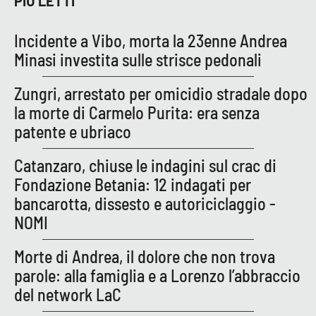
PIÙ LETTI
Lacplay.it
Incidente a Vibo, morta la 23enne Andrea
Lactv.it
Minasi investita sulle strisce pedonali
Laconair.it
Zungri, arrestato per omicidio stradale dopo
la morte di Carmelo Purita: era senza
Lacitymag.it
patente e ubriaco
Lacapitalenews.it
Catanzaro, chiuse le indagini sul crac di
Fondazione Betania: 12 indagati per
Ilreggino.it
bancarotta, dissesto e autoriciclaggio -
Cosenzachannel.it
NOMI
Morte di Andrea, il dolore che non trova
Ilvibonese.it
parole: alla famiglia e a Lorenzo l’abbraccio
Catanzarochannel.it
del network LaC