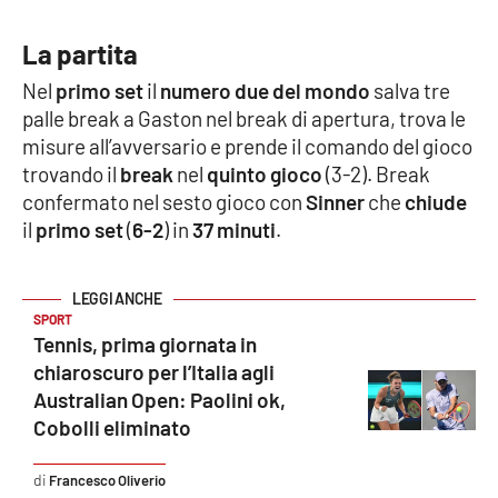
Cultura
La partita
Nel
primo set
il
numero due del mondo
salva tre
Economia e Lavoro
palle break a Gaston nel break di apertura, trova le
misure all’avversario e prende il comando del gioco
Politica
trovando il
break
nel
quinto gioco
(3-2). Break
confermato nel sesto gioco con
Sinner
che
chiude
Sanità
il
primo set
(
6-2
) in
37 minuti
.
Società
SPORT
Sport
Tennis, prima giornata in
chiaroscuro per l’Italia agli
Australian Open: Paolini ok,
RUBRICHE
Cobolli eliminato
Good Morning Vietnam
Francesco Oliverio